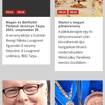
Hírek
Hírek
Hírek
Hírek
Magán és Bérfőzött
Startol a megyei
Párlatok Versenye Tarpa,
párlatverseny
2021. szeptember 25.
A pálinkalovagok egy év
A verseny kiírója: a Szatmár-
kényszerszünet után
Beregi Pálinka Lovagrend
készülhetnek újra
Egyesület A verseny
hungarikum hírverő
helyszíne: A Lovagrend
rendezvényeikre
székháza, 4931 Tarpa…
Mátészalka. Pandémia
mentes őszelőben…