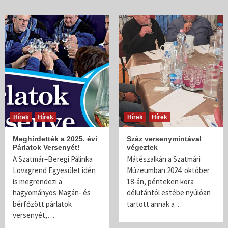
Hírek
Hírek
Hírek
Hírek
Meghirdették a 2025. évi
Száz versenymintával
Párlatok Versenyét!
végeztek
A Szatmár–Beregi Pálinka
Mátészalkán a Szatmári
Lovagrend Egyesület idén
Múzeumban 2024. október
is megrendezi a
18-án, pénteken kora
hagyományos Magán- és
délutántól estébe nyúlóan
bérfőzött párlatok
tartott annak a…
versenyét,…