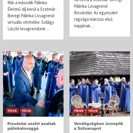
Már a második Pálinka
Pálinka Lovagrend
Életmű-díj kerül a Szatmár-
Kisvárdán. Az egyesület
Beregi Pálinka Lovagrend
tagsága március első
virtuális vitrinébe: Szilágy
napjának…
László lovagrendünk…
Hírek
Hírek
Hírek
Hírek
Kisvárdai vezért avattak
Vendégségben ünneplik
pálinkalovaggá
a Szilvanapot