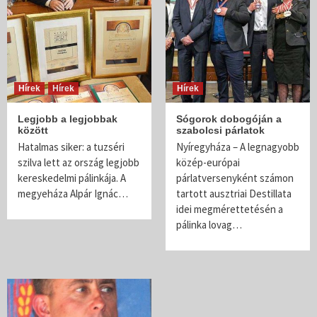
Hírek
Hírek
Hírek
Legjobb a legjobbak
Sógorok dobogóján a
között
szabolcsi párlatok
Hatalmas siker: a tuzséri
Nyíregyháza – A legnagyobb
szilva lett az ország legjobb
közép-európai
kereskedelmi pálinkája. A
párlatversenyként számon
megyeháza Alpár Ignác…
tartott ausztriai Destillata
idei megmérettetésén a
pálinka lovag…