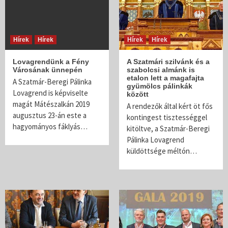
Hírek
Hírek
Hírek
Hírek
Lovagrendünk a Fény
A Szatmári szilvánk és a
Városának ünnepén
szabolcsi almánk is
etalon lett a magafajta
A Szatmár-Beregi Pálinka
gyümölcs pálinkák
Lovagrend is képviselte
között
magát Mátészalkán 2019
A rendezők által kért öt fős
augusztus 23-án este a
kontingest tisztességgel
hagyományos fáklyás…
kitöltve, a Szatmár-Beregi
Pálinka Lovagrend
küldöttsége méltón…