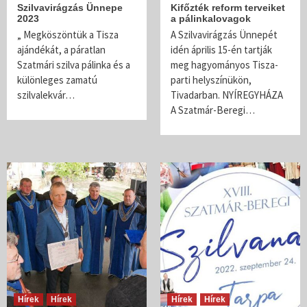
Szilvavirágzás Ünnepe
Kifőzték reform terveiket
2023
a pálinkalovagok
„ Megköszöntük a Tisza
A Szilvavirágzás Ünnepét
ajándékát, a páratlan
idén április 15-én tartják
Szatmári szilva pálinka és a
meg hagyományos Tisza-
különleges zamatú
parti helyszínükön,
szilvalekvár…
Tivadarban. NYÍREGYHÁZA
A Szatmár-Beregi…
Hírek
Hírek
Hírek
Hírek