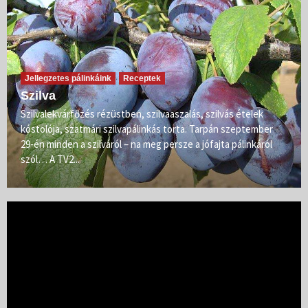
Jellegzetes pálinkáink
Receptek
Szilva
Szilvalekvárfőzés rézüstben, szilvaaszalás, szilvás ételek
kóstolója, szatmári szilvapálinkás torta. Tarpán szeptember
29-én minden a szilváról – na meg persze a jófajta pálinkáról
szól… A TV2...
Videólejátszó