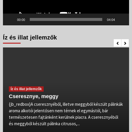
00:00
04:04
Íz és illat jellemzők
Íz és illat jellemzők
Cseresznye, meggy
{jb_redbox}A cseresznyéből, illetve meggyből készült pálinkák
aroma alkotói jelentősen nem térnek el egymástól, bár
természetesen fajtánként kerülnek piacra. A cseresznyéből
és meggyből készült pálinka citrusos,...