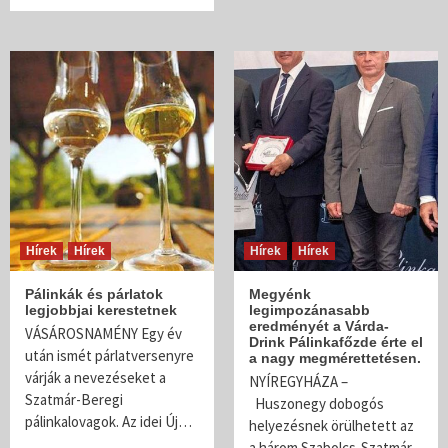
Hírek
Hírek
Hírek
Hírek
Pálinkák és párlatok
Megyénk
legjobbjai kerestetnek
legimpozánasabb
eredményét a Várda-
VÁSÁROSNAMÉNY Egy év
Drink Pálinkafőzde érte el
után ismét párlatversenyre
a nagy megmérettetésen.
várják a nevezéseket a
NYÍREGYHÁZA –
Szatmár-Beregi
Huszonegy dobogós
pálinkalovagok. Az idei Új…
helyezésnek örülhetett az
a három Szabolcs-Szatmár-