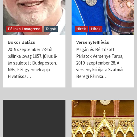
Pálinka Lovagrend
Tagok
Hírek
Hírek
Bokor Balázs
Versenyfelhívás
2019 szeptember 28-tól
Magán és Bérfőzött
pálinka lovag 1957. július 8-
Párlatok Versenye Tarpa,
án született Budapesten.
2019. szeptember 28. A
Nős, két gyermek apja.
verseny kiírója: a Szatmár-
Hivatásos…
Beregi Pálinka…