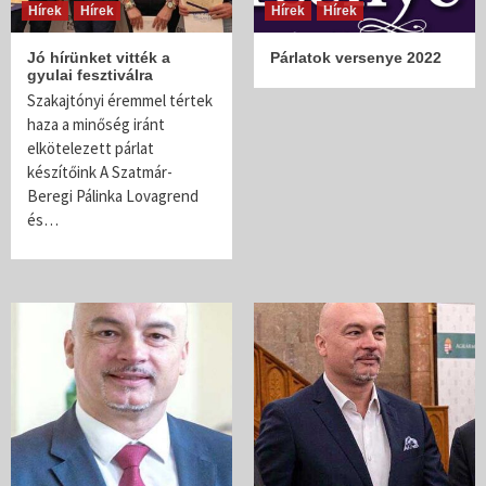
Hírek
Hírek
Hírek
Hírek
Jó hírünket vitték a
Párlatok versenye 2022
gyulai fesztiválra
Szakajtónyi éremmel tértek
haza a minőség iránt
elkötelezett párlat
készítőink A Szatmár-
Beregi Pálinka Lovagrend
és…