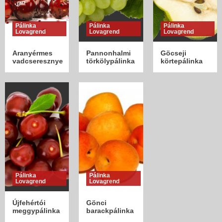
1
Pálinka
Pálinka
Pálinka
Infók a pálinkáról
Lovagrend
Lovagrend
Lovagrend
Stressz-oldás, étvágygerjesztés,
szívbetegség
Aranyérmes
Pannonhalmi
Göcseji
2
vadcseresznye
törkölypálinka
körtepálinka
Infók a pálinkáról
Aromaterápia
3
Pálinka
Pálinka
Lovagrend
Lovagrend
Újfehértói
Gönci
meggypálinka
barackpálinka