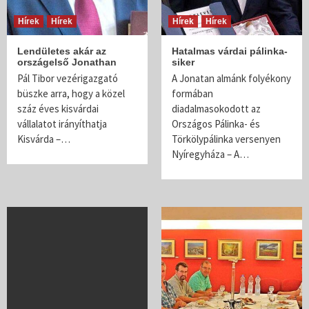
Hírek
Hírek
Hírek
Hírek
Lendületes akár az
Hatalmas várdai pálinka-
országelső Jonathan
siker
Pál Tibor vezérigazgató
A Jonatan almánk folyékony
büszke arra, hogy a közel
formában
száz éves kisvárdai
diadalmasokodott az
vállalatot irányíthatja
Országos Pálinka- és
Kisvárda –…
Törkölypálinka versenyen
Nyíregyháza – A…