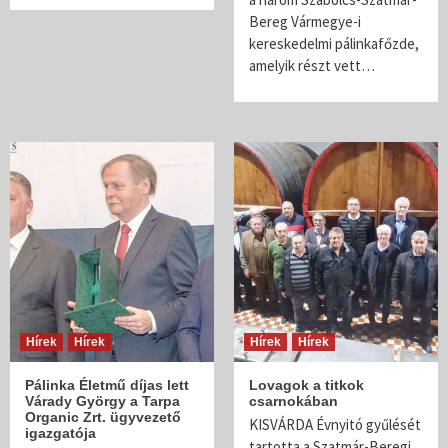
Bereg Vármegye-i
kereskedelmi pálinkafőzde,
amelyik részt vett…
Hírek
Hírek
Hírek
Hírek
Pálinka Életmű díjas lett
Lovagok a titkok
Várady György a Tarpa
csarnokában
Organic Zrt. ügyvezető
KISVÁRDA Évnyitó gyűlését
igazgatója
tartotta a Szatmár-Beregi