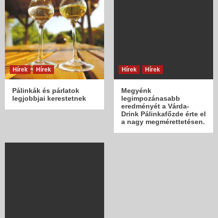
Hírek
Hírek
Hírek
Hírek
Pálinkák és párlatok
Megyénk
legjobbjai kerestetnek
legimpozánasabb
eredményét a Várda-
Drink Pálinkafőzde érte el
a nagy megmérettetésen.