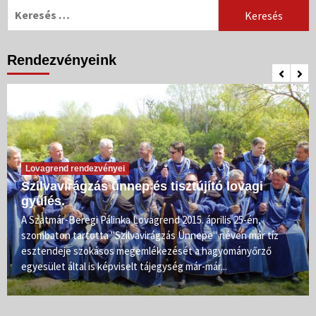
Keresés:
Rendezvényeink
Lovagrend rendezvényei
Szilvavirágzás ünnep és tisztújító lovagi
gyűlés.
A Szatmár-Beregi Pálinka Lovagrend 2015. április 25-én,
szombaton tartotta "Szilvavirágzás Ünnepe" néven már tíz
esztendeje szokásos megemlékezését a hagyományőrző
egyesület által is képviselt tájegység már-már...