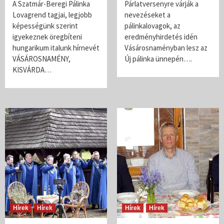
A Szatmár-Beregi Pálinka
Párlatversenyre várják a
Lovagrend tagjai, legjobb
nevezéseket a
képességünk szerint
pálinkalovagok, az
igyekeznek öregbíteni
eredményhirdetés idén
hungarikum italunk hírnevét
Vásárosnaményban lesz az
VÁSÁROSNAMÉNY,
Új pálinka ünnepén….
KISVÁRDA…
Hírek
Hírek
Hírek
Hírek