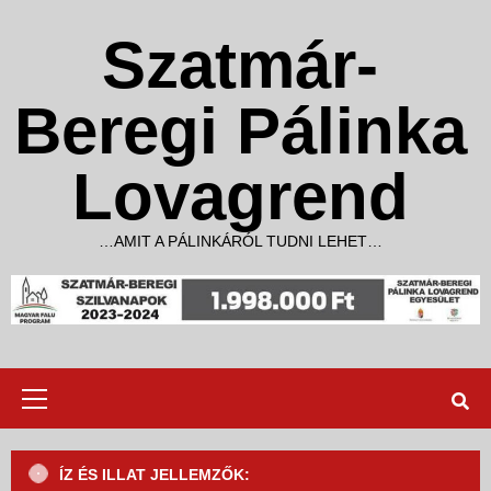
Skip
to
Szatmár-
content
Beregi Pálinka
Lovagrend
…AMIT A PÁLINKÁRÓL TUDNI LEHET…
Primary
Menu
ÍZ ÉS ILLAT JELLEMZŐK: