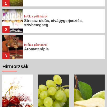
1
Infók a pálinkáról
Stressz-oldás, étvágygerjesztés,
szívbetegség
2
Infók a pálinkáról
Aromaterápia
3
Hírmorzsák
Infók a pálinkáról
Fertőtlenítés
4
Infók a pálinkáról
Népi gyógymódok