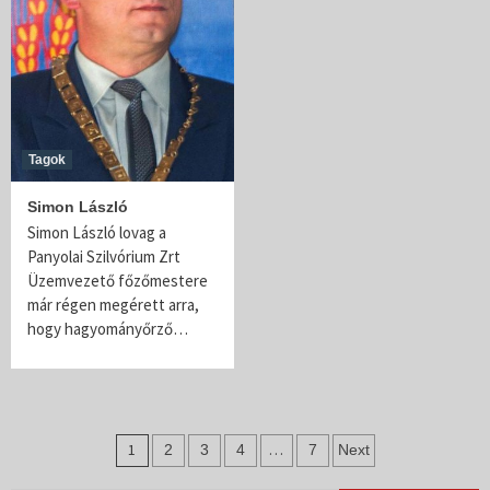
Tagok
Simon László
Simon László lovag a
Panyolai Szilvórium Zrt
Üzemvezető főzőmestere
már régen megérett arra,
hogy hagyományőrző…
Bejegyzés
1
…
2
3
4
7
Next
navigáció