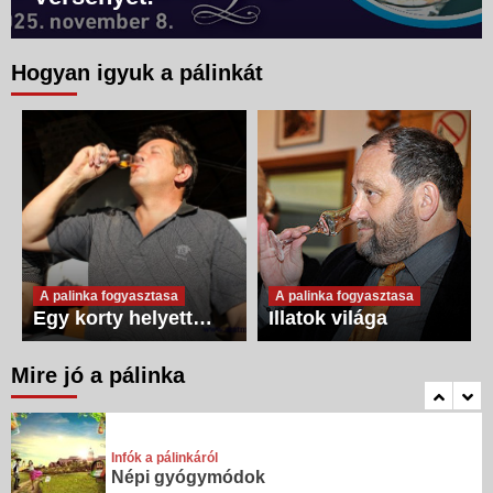
Hogyan igyuk a pálinkát
Infók a pálinkáról
Stressz-oldás, étvágygerjesztés,
szívbetegség
2
Infók a pálinkáról
Aromaterápia
3
A palinka fogyasztasa
A palinka fogyasztasa
Egy korty helyett…
Illatok világa
Infók a pálinkáról
Fertőtlenítés
Mire jó a pálinka
4
Infók a pálinkáról
Népi gyógymódok