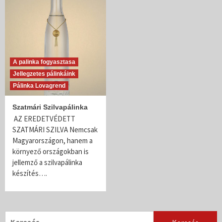
A palinka fogyasztasa
Jellegzetes pálinkáink
Pálinka Lovagrend
Szatmári Szilvapálinka
AZ EREDETVÉDETT
SZATMÁRI SZILVA Nemcsak
Magyarországon, hanem a
környező országokban is
jellemző a szilvapálinka
készítés….
Keresés: