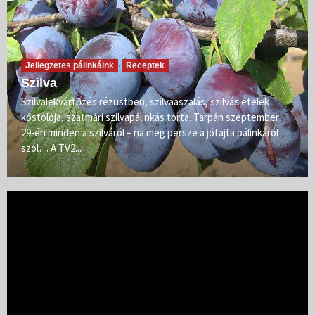
Jellegzetes pálinkáink
Receptek
Szilva
Szilvalekvárfőzés rézüstben, szilvaaszalás, szilvás ételek
kóstolója, szatmári szilvapálinkás torta. Tarpán szeptember
29-én minden a szilváról – na meg persze a jófajta pálinkáról
szól… A TV2...
Videólejátszó