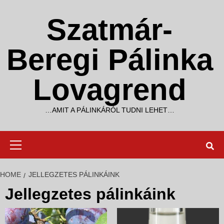
Skip
to
Szatmár-
content
Beregi Pálinka
Lovagrend
…AMIT A PÁLINKÁRÓL TUDNI LEHET…
Primary
Menu
HOME
JELLEGZETES PÁLINKÁINK
Jellegzetes pálinkáink