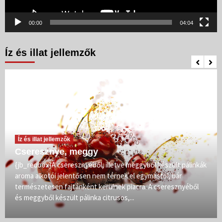
00:00
04:04
Íz és illat jellemzők
Íz és illat jellemzők
Cseresznye, meggy
{jb_redbox}A cseresznyéből, illetve meggyből készült pálinkák
aroma alkotói jelentősen nem térnek el egymástól, bár
természetesen fajtánként kerülnek piacra. A cseresznyéből
és meggyből készült pálinka citrusos,...