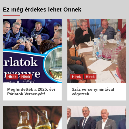
Ez még érdekes lehet Önnek
Hírek
Hírek
Hírek
Hírek
Meghirdették a 2025. évi
Száz versenymintával
Párlatok Versenyét!
végeztek