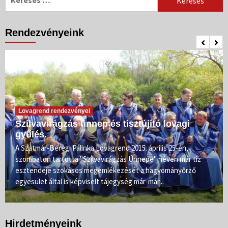
Rendezvényeink
Lovagrend rendezvényei
Szilvavirágzás ünnep és tisztújító lovagi
gyűlés.
A Szatmár-Beregi Pálinka Lovagrend 2015. április 25-én,
szombaton tartotta "Szilvavirágzás Ünnepe" néven már tíz
esztendeje szokásos megemlékezését a hagyományőrző
egyesület által is képviselt tájegység már-már...
Hirdetményeink