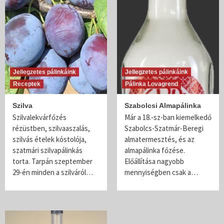
Jellegzetes pálinkáink
Jellegzetes pálinkáink
Receptek
Pálinka Lovagrend
Szilva
Szabolcsi Almapálinka
Szilvalekvárfőzés
Már a 18.-sz-ban kiemelkedő
rézüstben, szilvaaszalás,
Szabolcs-Szatmár-Beregi
szilvás ételek kóstolója,
almatermesztés, és az
szatmári szilvapálinkás
almapálinka főzése.
torta. Tarpán szeptember
Előállítása nagyobb
29-én minden a szilváról…
mennyiségben csak a…