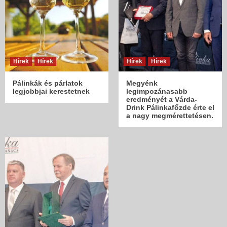
Hírek
Hírek
Hírek
Hírek
Pálinkák és párlatok
Megyénk
legjobbjai kerestetnek
legimpozánasabb
eredményét a Várda-
Drink Pálinkafőzde érte el
a nagy megmérettetésen.