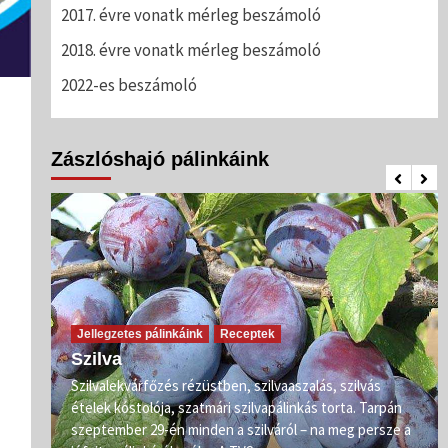
2017. évre vonatk mérleg beszámoló
2018. évre vonatk mérleg beszámoló
2022-es beszámoló
Zászlóshajó pálinkáink
Jellegzetes pálinkáink
Receptek
Szilva
Szilvalekvárfőzés rézüstben, szilvaaszalás, szilvás
s
ételek kóstolója, szatmári szilvapálinkás torta. Tarpán
ő már
szeptember 29-én minden a szilváról – na meg persze a