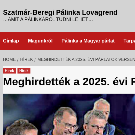
Skip
to
Szatmár-Beregi Pálinka Lovagrend
content
…AMIT A PÁLINKÁRÓL TUDNI LEHET…
Címlap
Magunkról
Pálinka a Magyar párlat
Tarp
HOME
HÍREK
MEGHIRDETTÉK A 2025. ÉVI PÁRLATOK VERSEN
Hírek
Hírek
Meghirdették a 2025. évi 