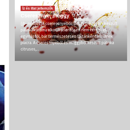
Íz és illat jellemzők
Cseresznye, meggy
vőit
{jb_redbox}A cseresznyéből, illetve meggyből készült
pálinkák aroma alkotói jelentősen nem térnek el
zép
egymástól, bár természetesen fajtánként kerülnek
iban
piacra. A cseresznyéből és meggyből készült pálinka
citrusos,...