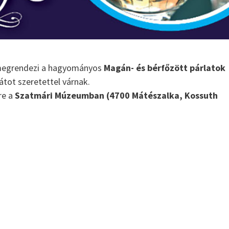
 megrendezi a hagyományos
Magán- és bérfőzött párlatok
átot szeretettel várnak.
re a
Szatmári Múzeumban (4700 Mátészalka, Kossuth
A palinka fogyasztasa
Jellegzetes pálinkáink
Pálinka Lovagrend
Szatmári Szilvapálinka
AZ EREDETVÉDETT SZATMÁRI SZILVA Nemcsak
Magyarországon, hanem a környező országokban i
jellemző a szilvapálinka készítés. A főzés kezdetér