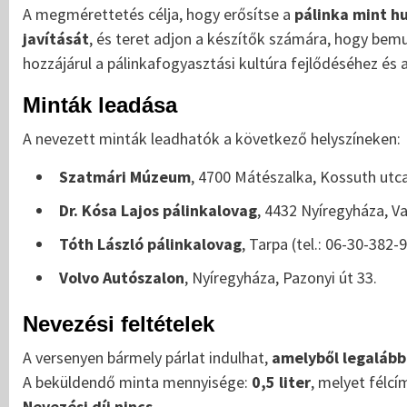
A megmérettetés célja, hogy erősítse a
pálinka mint h
javítását
, és teret adjon a készítők számára, hogy be
hozzájárul a pálinkafogyasztási kultúra fejlődéséhez é
Minták leadása
A nevezett minták leadhatók a következő helyszíneken:
Szatmári Múzeum
, 4700 Mátészalka, Kossuth utca 
Dr. Kósa Lajos pálinkalovag
, 4432 Nyíregyháza, Va
Tóth László pálinkalovag
, Tarpa (tel.: 06-30-382-
Volvo Autószalon
, Nyíregyháza, Pazonyi út 33.
Nevezési feltételek
A versenyen bármely párlat indulhat,
amelyből legalább 
A beküldendő minta mennyisége:
0,5 liter
, melyet félcím
Nevezési díj nincs.