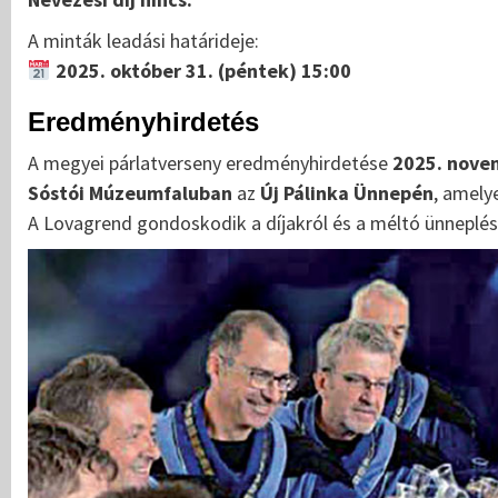
A minták leadási határideje:
2025. október 31. (péntek) 15:00
Eredményhirdetés
A megyei párlatverseny eredményhirdetése
2025. nove
Sóstói Múzeumfaluban
az
Új Pálinka Ünnepén
, amely
A Lovagrend gondoskodik a díjakról és a méltó ünneplésr