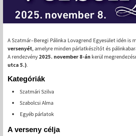
A Szatmár–Beregi Pálinka Lovagrend Egyesület idén is
versenyét
, amelyre minden párlatkészítőt és pálinkabar
A rendezvény
2025. november 8-án
kerül megrendezés
utca 5.)
.
Kategóriák
Szatmári Szilva
Szabolcsi Alma
Egyéb párlatok
A verseny célja