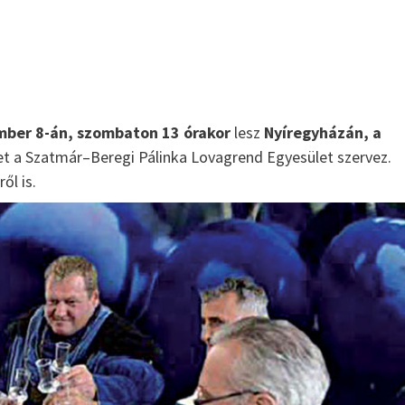
Íz és illat jellemzők
Szilva
{jb_purplebox}Szilvából nyert pálinkák illatösszete
tekintve egyszerű szerkezetűek, ugyanakkor
fajsúlyosak, férfiasak, szépen kiegyensúlyozott
gyümölcsös édességgel és hársfavirág-jelleggel, s
mber 8-án, szombaton 13 órakor
lesz
Nyíregyházán, a
és lágy vaníliás, fahéjas fűszerességgel. Illatalkotó
a csokoládés,...
et a Szatmár–Beregi Pálinka Lovagrend Egyesület szervez.
ől is.