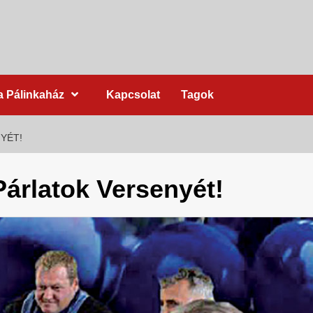
a Pálinkaház
Kapcsolat
Tagok
YÉT!
Párlatok Versenyét!