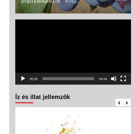
jófajta pálinkáról szól… A TV2...
Videólejátszó
00:00
04:04
Íz és illat jellemzők