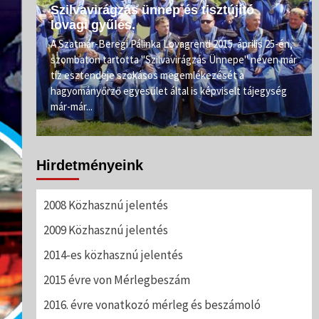
Szilvavirágzás ünnep és tisztújító
lovagi gyűlés.
e.
A Szatmár-Beregi Pálinka Lovagrend 2015. április 25-én,
szombaton tartotta "Szilvavirágzás Ünnepe" néven már
ahogy
tíz esztendeje szokásos megemlékezését a
rőnél
hagyományőrző egyesület által is képviselt tájegység
már-már...
Hirdetményeink
2008 Közhasznú jelentés
2009 Közhasznú jelentés
2014-es közhasznú jelentés
2015 évre von Mérlegbeszám
2016. évre vonatkozó mérleg és beszámoló