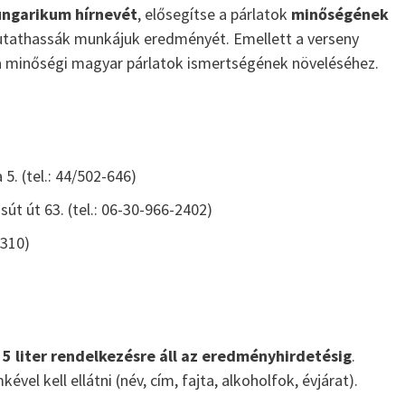
a 16-17. századból vannak említések. A...
ungarikum hírnevét
, elősegítse a párlatok
minőségének
mutathassák munkájuk eredményét. Emellett a verseny
s a minőségi magyar párlatok ismertségének növeléséhez.
5. (tel.: 44/502-646)
sút út 63. (tel.: 06-30-966-2402)
9310)
5 liter rendelkezésre áll az eredményhirdetésig
.
kével kell ellátni (név, cím, fajta, alkoholfok, évjárat).