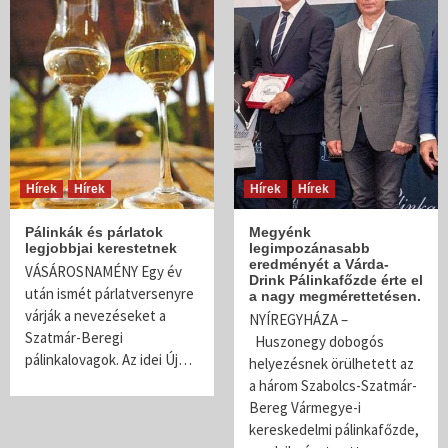
Hírek
Hírek
Hírek
Hírek
Pálinkák és párlatok
Megyénk
legjobbjai kerestetnek
legimpozánasabb
eredményét a Várda-
VÁSÁROSNAMÉNY Egy év
Drink Pálinkafőzde érte el
után ismét párlatversenyre
a nagy megmérettetésen.
várják a nevezéseket a
NYÍREGYHÁZA –
Szatmár-Beregi
Huszonegy dobogós
pálinkalovagok. Az idei Új…
helyezésnek örülhetett az
a három Szabolcs-Szatmár-
Bereg Vármegye-i
kereskedelmi pálinkafőzde,