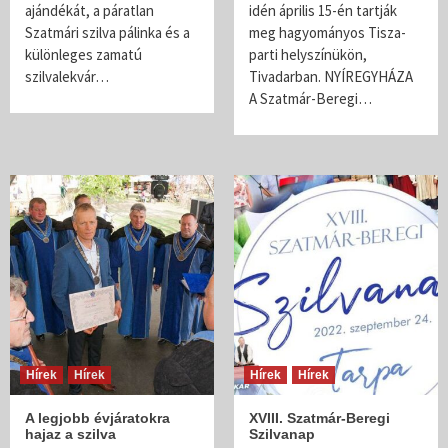
ajándékát, a páratlan
idén április 15-én tartják
Szatmári szilva pálinka és a
meg hagyományos Tisza-
különleges zamatú
parti helyszínükön,
szilvalekvár…
Tivadarban. NYÍREGYHÁZA
A Szatmár-Beregi…
Hírek
Hírek
Hírek
Hírek
A legjobb évjáratokra
XVIII. Szatmár-Beregi
hajaz a szilva
Szilvanap