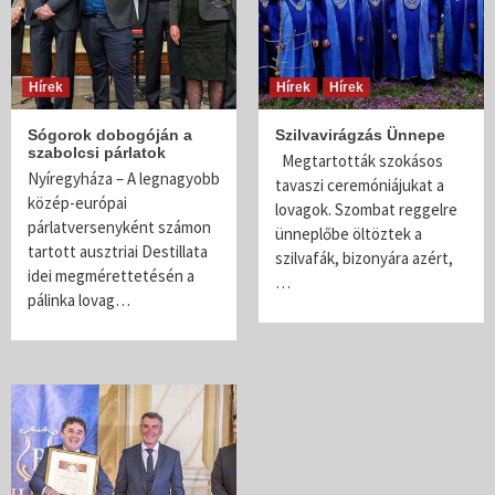
Hírek
Hírek
Hírek
Sógorok dobogóján a
Szilvavirágzás Ünnepe
szabolcsi párlatok
Megtartották szokásos
Nyíregyháza – A legnagyobb
tavaszi ceremóniájukat a
közép-európai
lovagok. Szombat reggelre
párlatversenyként számon
ünneplőbe öltöztek a
tartott ausztriai Destillata
szilvafák, bizonyára azért,
idei megmérettetésén a
…
pálinka lovag…