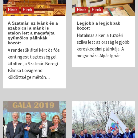
Hírek
Hírek
Hírek
Hírek
A Szatmári szilvánk és a
Legjobb a legjobbak
szabolcsi almánk is
között
etalon lett a magafajta
Hatalmas siker: a tuzséri
gyümölcs pálinkák
szilva lett az ország legjobb
között
kereskedelmi pálinkája. A
A rendezők által kért öt fős
megyeháza Alpár Ignác…
kontingest tisztességgel
kitöltve, a Szatmár-Beregi
Pálinka Lovagrend
küldöttsége méltón…