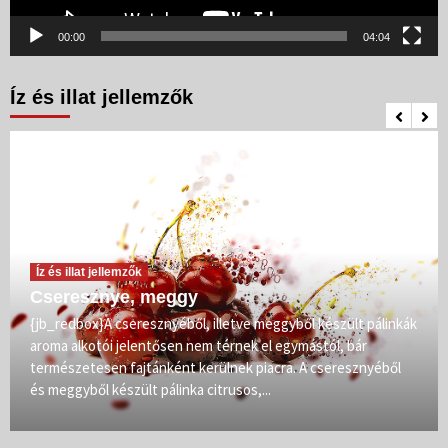
00:00
04:04
Íz és illat jellemzők
Íz és illat jellemzők
Cseresznye, meggy
{jb_redbox}A cseresznyéből, illetve meggyből készült pálinkák
aroma alkotói jelentősen nem térnek el egymástól, bár
természetesen fajtánként kerülnek piacra. A cseresznyéből
és meggyből készült pálinka citrusos,...