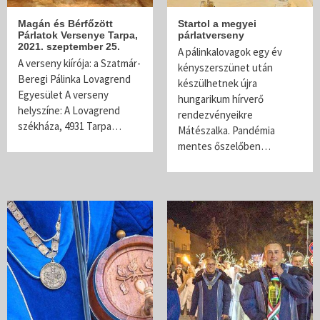
Magán és Bérfőzött
Startol a megyei
Párlatok Versenye Tarpa,
párlatverseny
2021. szeptember 25.
A pálinkalovagok egy év
A verseny kiírója: a Szatmár-
kényszerszünet után
Beregi Pálinka Lovagrend
készülhetnek újra
Egyesület A verseny
hungarikum hírverő
helyszíne: A Lovagrend
rendezvényeikre
székháza, 4931 Tarpa…
Mátészalka. Pandémia
mentes őszelőben…