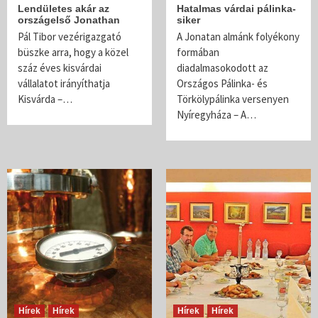
Lendületes akár az
Hatalmas várdai pálinka-
országelső Jonathan
siker
Pál Tibor vezérigazgató
A Jonatan almánk folyékony
büszke arra, hogy a közel
formában
száz éves kisvárdai
diadalmasokodott az
vállalatot irányíthatja
Országos Pálinka- és
Kisvárda –…
Törkölypálinka versenyen
Nyíregyháza – A…
Hírek
Hírek
Hírek
Hírek