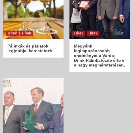
Hírek
Hírek
Hírek
Hírek
Pálinkák és párlatok
Megyénk
legjobbjai kerestetnek
legimpozánasabb
eredményét a Várda-
Drink Pálinkafőzde érte el
a nagy megmérettetésen.