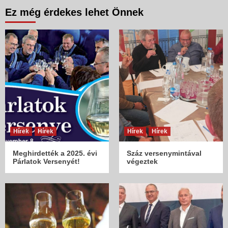
Ez még érdekes lehet Önnek
Hírek
Hírek
Hírek
Hírek
Meghirdették a 2025. évi
Száz versenymintával
Párlatok Versenyét!
végeztek