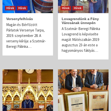
Hírek
Hírek
Hírek
Hírek
Versenyfelhívás
Lovagrendünk a Fény
Városának ünnepén
Magán és Bérfőzött
A Szatmár-Beregi Pálinka
Párlatok Versenye Tarpa,
Lovagrend is képviselte
2019. szeptember 28. A
magát Mátészalkán 2019
verseny kiírója: a Szatmár-
augusztus 23-án este a
Beregi Pálinka…
hagyományos fáklyás…