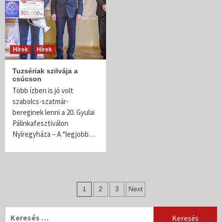
Hírek
Hírek
Tuzsériak szilvája a
csúcson
Több ízben is jó volt
szabolcs-szatmár-
bereginek lenni a 20. Gyulai
Pálinkafesztiválon
Nyíregyháza – A “legjobb…
Bejegyzés
1
2
3
Next
navigáció
Keresés: