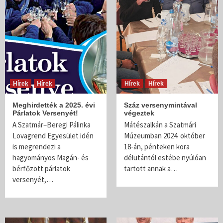
Hírek
Hírek
Hírek
Hírek
Meghirdették a 2025. évi
Száz versenymintával
Párlatok Versenyét!
végeztek
A Szatmár–Beregi Pálinka
Mátészalkán a Szatmári
Lovagrend Egyesület idén
Múzeumban 2024. október
is megrendezi a
18-án, pénteken kora
hagyományos Magán- és
délutántól estébe nyúlóan
bérfőzött párlatok
tartott annak a…
versenyét,…