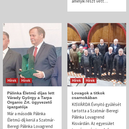
amelyik részt vett…
Hírek
Hírek
Hírek
Hírek
Pálinka Életmű díjas lett
Lovagok a titkok
Várady György a Tarpa
csarnokában
Organic Zrt. ügyvezető
KISVÁRDA Évnyitó gyűlését
igazgatója
tartotta a Szatmár-Beregi
Már a második Pálinka
Pálinka Lovagrend
Életmű-díj kerül a Szatmár-
Kisvárdán. Az egyesület
Beregi Pálinka Lovagrend