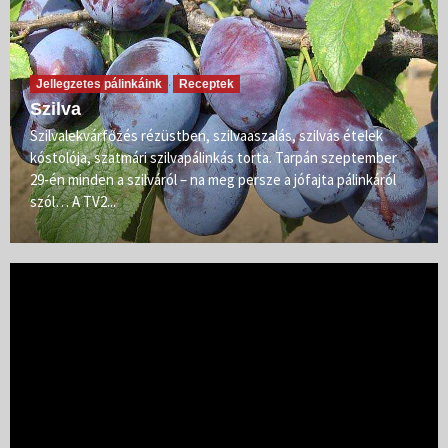
Jellegzetes pálinkáink
Receptek
Szilva
Szilvalekvárfőzés rézüstben, szilvaaszalás, szilvás ételek
kóstolója, szatmári szilvapálinkás torta. Tarpán szeptember
29-én minden a szilváról – na meg persze a jófajta pálinkáról
szól… A TV2...
Videólejátszó