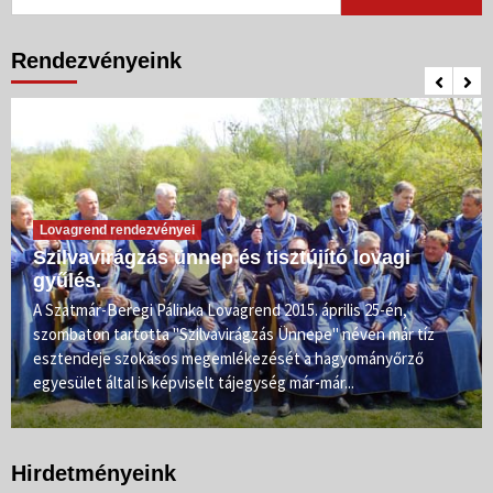
Rendezvényeink
Lovagrend rendezvényei
Szilvavirágzás ünnep és tisztújító lovagi
gyűlés.
A Szatmár-Beregi Pálinka Lovagrend 2015. április 25-én,
szombaton tartotta "Szilvavirágzás Ünnepe" néven már tíz
esztendeje szokásos megemlékezését a hagyományőrző
egyesület által is képviselt tájegység már-már...
Hirdetményeink