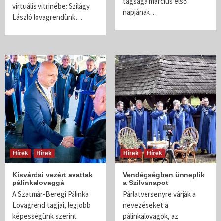
tagsága március első
virtuális vitrinébe: Szilágy
napjának…
László lovagrendünk…
Hírek
Hírek
Hírek
Hírek
Kisvárdai vezért avattak
Vendégségben ünneplik
pálinkalovaggá
a Szilvanapot
A Szatmár-Beregi Pálinka
Párlatversenyre várják a
Lovagrend tagjai, legjobb
nevezéseket a
képességünk szerint
pálinkalovagok, az