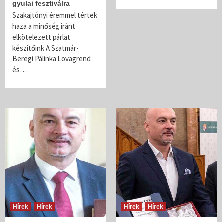
gyulai fesztiválra
Szakajtónyi éremmel tértek
haza a minőség iránt
elkötelezett párlat
készítőink A Szatmár-
Beregi Pálinka Lovagrend
és…
Hírek
Hírek
Hírek
Hírek