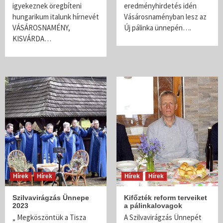
igyekeznek öregbíteni
eredményhirdetés idén
hungarikum italunk hírnevét
Vásárosnaményban lesz az
VÁSÁROSNAMÉNY,
Új pálinka ünnepén….
KISVÁRDA…
Hírek
Hírek
Hírek
Hírek
Szilvavirágzás Ünnepe
Kifőzték reform terveiket
2023
a pálinkalovagok
„ Megköszöntük a Tisza
A Szilvavirágzás Ünnepét