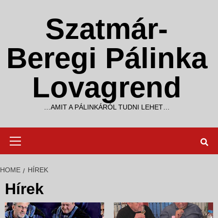
Skip
to
Szatmár-
content
Beregi Pálinka
Lovagrend
…AMIT A PÁLINKÁRÓL TUDNI LEHET…
Primary
Menu
HOME
HÍREK
Hírek