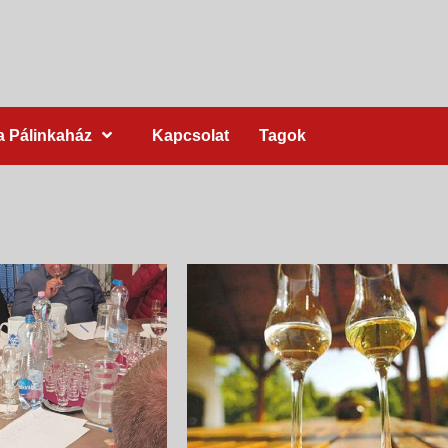
a Pálinkaház
Kapcsolat
Tagok