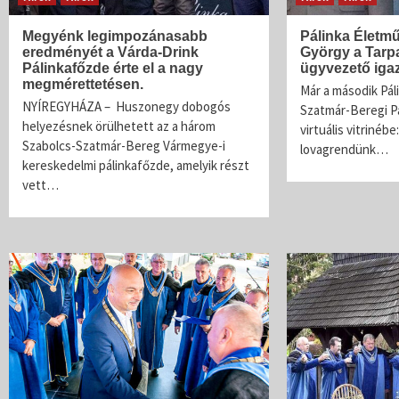
Megyénk legimpozánasabb
Pálinka Életmű
eredményét a Várda-Drink
György a Tarpa
Pálinkafőzde érte el a nagy
ügyvezető iga
megmérettetésen.
Már a második Páli
NYÍREGYHÁZA – Huszonegy dobogós
Szatmár-Beregi P
helyezésnek örülhetett az a három
virtuális vitrinébe
Szabolcs-Szatmár-Bereg Vármegye-i
lovagrendünk…
kereskedelmi pálinkafőzde, amelyik részt
vett…