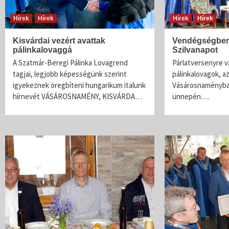
Hírek
Hírek
Hírek
Hírek
Kisvárdai vezért avattak
Vendégségben
pálinkalovaggá
Szilvanapot
A Szatmár-Beregi Pálinka Lovagrend
Párlatversenyre v
tagjai, legjobb képességünk szerint
pálinkalovagok, 
igyekeznek öregbíteni hungarikum italunk
Vásárosnaményban 
hírnevét VÁSÁROSNAMÉNY, KISVÁRDA…
ünnepén….