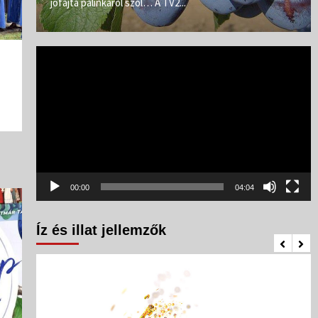
jófajta pálinkáról szól… A TV2...
Videólejátszó
00:00
04:04
Íz és illat jellemzők