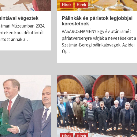
Hírek
Hírek
Lovagrend rendezvényei
Pálinkalovagok Szilvavirágzás ünnep
intával végeztek
Pálinkák és párlatok legjobbjai
kerestetnek
A Szatmár-Beregi Pálinka Lovagrend szombaton
atmári Múzeumban 2024.
VÁSÁROSNAMÉNY Egy év után ismét
tartotta a szokásos szilvavirágzás ünnepét. Mint 
nteken kora délutántól
párlatversenyre várják a nevezéseket a
évek óta teszik, ezúttal is Tivadarnál a tiszai vízmé
artott annak a…
Szatmár-Beregi pálinkalovagok. Az idei
emlékeztek meg a szőke...
Új…
Hírek
Hírek