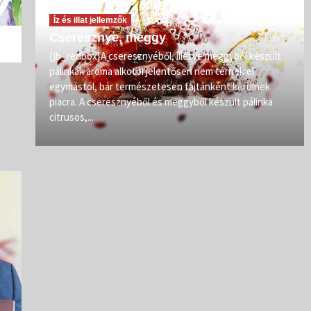
Íz és illat jellemzők
Cseresznye, meggy
vőit
{jb_redbox}A cseresznyéből, illetve meggyből készült
pálinkák aroma alkotói jelentősen nem térnek el
zép
egymástól, bár természetesen fajtánként kerülnek
iban
piacra. A cseresznyéből és meggyből készült pálinka
citrusos,...