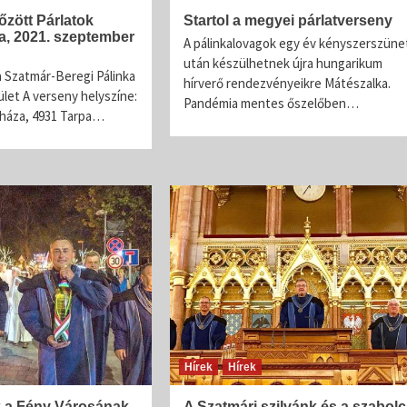
őzött Párlatok
Startol a megyei párlatverseny
a, 2021. szeptember
A pálinkalovagok egy év kényszerszüne
után készülhetnek újra hungarikum
 a Szatmár-Beregi Pálinka
hírverő rendezvényeikre Mátészalka.
let A verseny helyszíne:
Pandémia mentes őszelőben…
háza, 4931 Tarpa…
Hírek
Hírek
 a Fény Városának
A Szatmári szilvánk és a szabolc