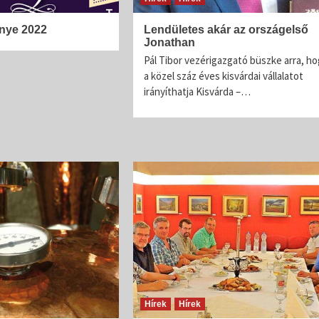
enye 2022
Lendületes akár az országelső
Jonathan
Pál Tibor vezérigazgató büszke arra, ho
a közel száz éves kisvárdai vállalatot
irányíthatja Kisvárda –…
Hírek
Hírek