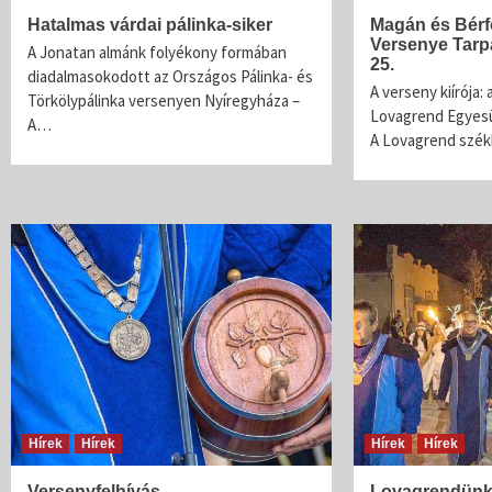
Hatalmas várdai pálinka-siker
Magán és Bérf
Versenye Tarp
A Jonatan almánk folyékony formában
25.
diadalmasokodott az Országos Pálinka- és
A verseny kiírója:
Törkölypálinka versenyen Nyíregyháza –
Lovagrend Egyesü
A…
A Lovagrend szék
Hírek
Hírek
Hírek
Hírek
Versenyfelhívás
Lovagrendünk