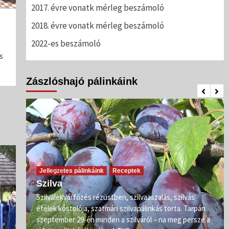
2017. évre vonatk mérleg beszámoló
2018. évre vonatk mérleg beszámoló
2022-es beszámoló
s
Zászlóshajó pálinkáink
Jellegzetes pálinkáink
Receptek
Szilva
Szilvalekvárfőzés rézüstben, szilvaaszalás, szilvás
s
ételek kóstolója, szatmári szilvapálinkás torta. Tarpán
ő már
szeptember 29-én minden a szilváról – na meg persze a