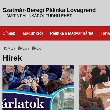
Skip
to
Szatmár-Beregi Pálinka Lovagrend
content
…AMIT A PÁLINKÁRÓL TUDNI LEHET…
Címlap
Magunkról
Pálinka a Magyar párlat
Tarp
HOME
HÍREK
HÍREK
Hírek