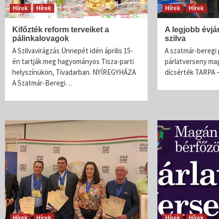
Hírek
Hírek
Hírek
Hírek
Kifőzték reform terveiket a
A legjobb évjá
pálinkalovagok
szilva
A Szilvavirágzás Ünnepét idén április 15-
A szatmár-beregi p
én tartják meg hagyományos Tisza-parti
párlatverseny ma
helyszínükön, Tivadarban. NYÍREGYHÁZA
dícsérték TARPA 
A Szatmár-Beregi…
Hírek
Hírek
Hírek
Hírek