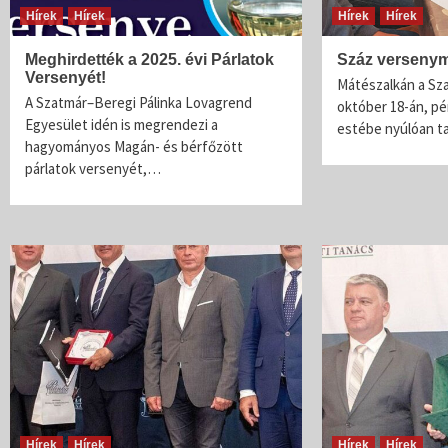
Hírek
Hírek
Hírek
Hírek
Meghirdették a 2025. évi Párlatok
Száz versenym
Versenyét!
Mátészalkán a Sz
A Szatmár–Beregi Pálinka Lovagrend
október 18-án, pé
Egyesület idén is megrendezi a
estébe nyúlóan t
hagyományos Magán- és bérfőzött
párlatok versenyét,…
Hírek
Hírek
Hírek
Hírek