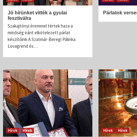
Jó hírünket vitték a gyulai
Párlatok vers
fesztiválra
Szakajtónyi éremmel tértek haza a
minőség iránt elkötelezett párlat
készítőink A Szatmár-Beregi Pálinka
Lovagrend és…
Hírek
Hírek
Hírek
Hírek