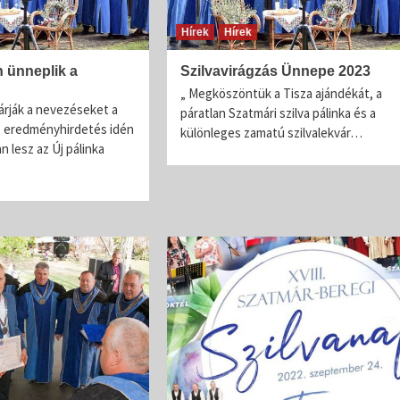
a 16-17. századból vannak említések. A...
Hírek
Hírek
 ünneplik a
Szilvavirágzás Ünnepe 2023
„ Megköszöntük a Tisza ajándékát, a
árják a nevezéseket a
páratlan Szatmári szilva pálinka és a
az eredményhirdetés idén
különleges zamatú szilvalekvár…
lesz az Új pálinka