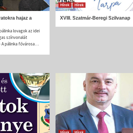
Íz és illat jellemzők
Hírek
Hírek
Szilva
{jb_purplebox}Szilvából nyert pálinkák illatösszete
ratokra hajaz a
XVIII. Szatmár-Beregi Szilvanap
tekintve egyszerű szerkezetűek, ugyanakkor
fajsúlyosak, férfiasak, szépen kiegyensúlyozott
álinka lovagok az idei
gyümölcsös édességgel és hársfavirág-jelleggel, s
gas színvonalát
és lágy vaníliás, fahéjas fűszerességgel. Illatalkotó
– A pálinka fővárosa…
a csokoládés,...
Hírek
Hírek