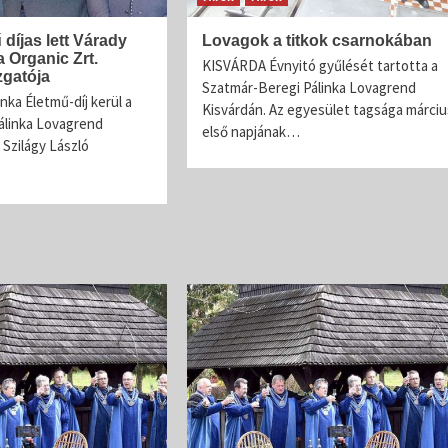
 díjas lett Várady
Lovagok a titkok csarnokában
 Organic Zrt.
KISVÁRDA Évnyitó gyűlését tartotta a
zgatója
Szatmár-Beregi Pálinka Lovagrend
nka Életmű-díj kerül a
Kisvárdán. Az egyesület tagsága márciu
álinka Lovagrend
első napjának…
: Szilágy László
A palinka fogyasztasa
Jellegzetes pálinkáink
Pálinka Lovagrend
Szatmári Szilvapálinka
AZ EREDETVÉDETT SZATMÁRI SZILVA Nemcsak
Magyarországon, hanem a környező országokban i
jellemző a szilvapálinka készítés. A főzés kezdetér