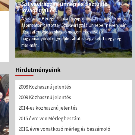
Szilvavirágzás ünnep és tisztújító
lovagi gyűlés.
e.
A Szatmár-Beregi Pálinka Lovagrend 2015. április 25-én,
szombaton tartotta "Szilvavirágzás Ünnepe" néven már
ahogy
tíz esztendeje szokásos megemlékezését a
rőnél
hagyományőrző egyesület által is képviselt tájegység
már-már...
Hirdetményeink
2008 Közhasznú jelentés
2009 Közhasznú jelentés
2014-es közhasznú jelentés
2015 évre von Mérlegbeszám
2016. évre vonatkozó mérleg és beszámoló