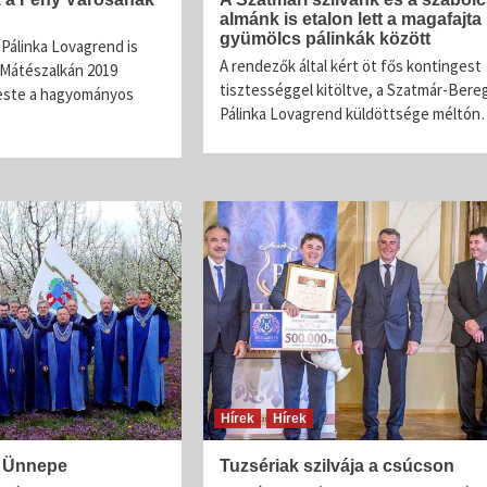
almánk is etalon lett a magafajta
gyümölcs pálinkák között
Pálinka Lovagrend is
A rendezők által kért öt fős kontingest
 Mátészalkán 2019
tisztességgel kitöltve, a Szatmár-Bereg
este a hagyományos
Pálinka Lovagrend küldöttsége méltó
Hírek
Hírek
s Ünnepe
Tuzsériak szilvája a csúcson