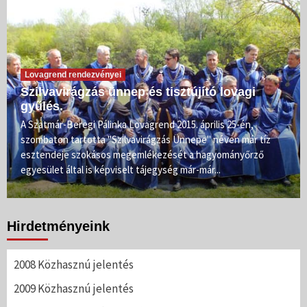
Lovagrend rendezvényei
Szilvavirágzás ünnep és tisztújító lovagi
gyűlés.
A Szatmár-Beregi Pálinka Lovagrend 2015. április 25-én,
szombaton tartotta "Szilvavirágzás Ünnepe" néven már tíz
esztendeje szokásos megemlékezését a hagyományőrző
egyesület által is képviselt tájegység már-már...
Hirdetményeink
2008 Közhasznú jelentés
2009 Közhasznú jelentés