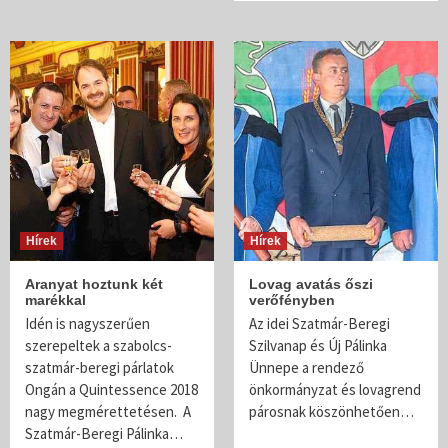
Hírek
Hírek
Aranyat hoztunk két
Lovag avatás őszi
marékkal
verőfényben
Idén is nagyszerűen
Az idei Szatmár-Beregi
szerepeltek a szabolcs-
Szilvanap és Új Pálinka
szatmár-beregi párlatok
Ünnepe a rendező
Ongán a Quintessence 2018
önkormányzat és lovagrend
nagy megmérettetésen. A
párosnak köszönhetően…
Szatmár-Beregi Pálinka…