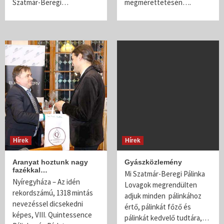
Szatmár-Beregi…
megmérettetésén….
Hírek
Hírek
Aranyat hoztunk nagy
Gyászközlemény
fazékkal…
Mi Szatmár-Beregi Pálinka
Nyíregyháza – Az idén
Lovagok megrendülten
rekordszámú, 1318 mintás
adjuk minden pálinkához
nevezéssel dicsekedni
értő, pálinkát főző és
képes, VIII. Quintessence
pálinkát kedvelő tudtára,…