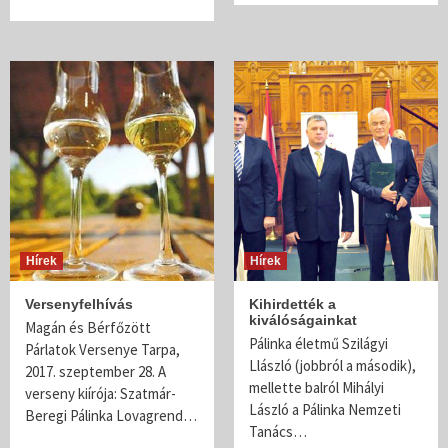
Hírek
Hírek
Versenyfelhívás
Kihirdették a
kiválóságainkat
Magán és Bérfőzött
Pálinka életmű Szilágyi
Párlatok Versenye Tarpa,
Llászló (jobbról a második),
2017. szeptember 28. A
mellette balról Mihályi
verseny kiírója: Szatmár-
László a Pálinka Nemzeti
Beregi Pálinka Lovagrend…
Tanács…