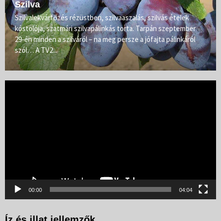
Szilva
Szilvalekvárfőzés rézüstben, szilvaaszalás, szilvás ételek
kóstolója, szatmári szilvapálinkás torta. Tarpán szeptember
29-én minden a szilváról – na meg persze a jófajta pálinkáról
szól… A TV2...
Videólejátszó
00:00
04:04
Íz és illat jellemzők