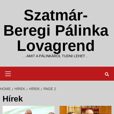
Skip
to
Szatmár-
content
Beregi Pálinka
Lovagrend
…AMIT A PÁLINKÁRÓL TUDNI LEHET…
Primary
Menu
HOME
HÍREK
HÍREK
PAGE 2
Hírek