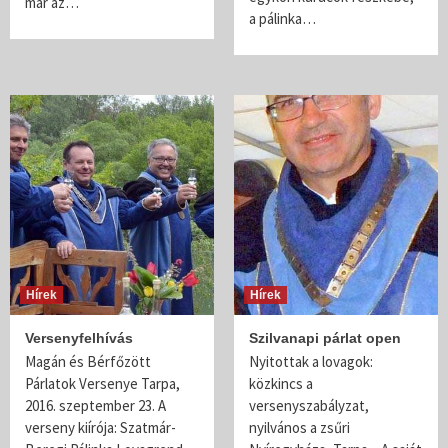
már az…
a pálinka…
Hírek
Hírek
Versenyfelhívás
Szilvanapi párlat open
Magán és Bérfőzött
Nyitottak a lovagok:
Párlatok Versenye Tarpa,
közkincs a
2016. szeptember 23. A
versenyszabályzat,
verseny kiírója: Szatmár-
nyilvános a zsűri