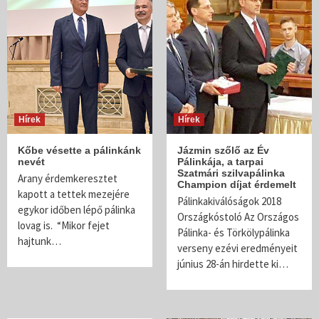
Hírek
Hírek
Kőbe vésette a pálinkánk
Jázmin szőlő az Év
nevét
Pálinkája, a tarpai
Szatmári szilvapálinka
Arany érdemkeresztet
Champion díjat érdemelt
kapott a tettek mezejére
Pálinkakiválóságok 2018
egykor időben lépő pálinka
Országkóstoló Az Országos
lovag is. “Mikor fejet
Pálinka- és Törkölypálinka
hajtunk…
verseny ezévi eredményeit
június 28-án hirdette ki…