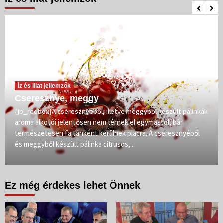
Íz és illat jellemzők
Cseresznye, meggy
{jb_redbox}A cseresznyéből, illetve meggyből készült pálinkák
aroma alkotói jelentősen nem térnek el egymástól, bár
természetesen fajtánként kerülnek piacra. A cseresznyéből
és meggyből készült pálinka citrusos,...
Ez még érdekes lehet Önnek