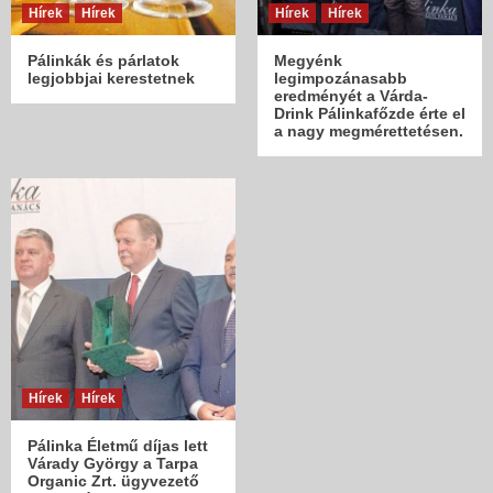
Hírek
Hírek
Hírek
Hírek
Pálinkák és párlatok
Megyénk
legjobbjai kerestetnek
legimpozánasabb
eredményét a Várda-
Drink Pálinkafőzde érte el
a nagy megmérettetésen.
Hírek
Hírek
Pálinka Életmű díjas lett
Várady György a Tarpa
Organic Zrt. ügyvezető