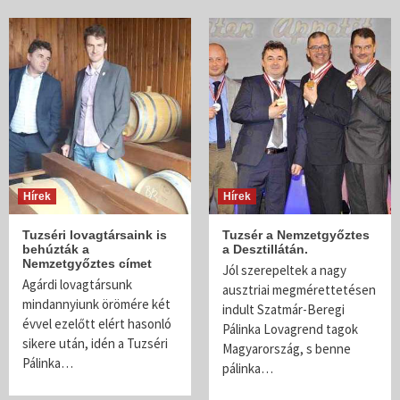
Hírek
Hírek
Tuzséri lovagtársaink is
Tuzsér a Nemzetgyőztes
behúzták a
a Desztillátán.
Nemzetgyőztes címet
Jól szerepeltek a nagy
Agárdi lovagtársunk
ausztriai megmérettetésen
mindannyiunk örömére két
indult Szatmár-Beregi
évvel ezelőtt elért hasonló
Pálinka Lovagrend tagok
sikere után, idén a Tuzséri
Magyarország, s benne
Pálinka…
pálinka…