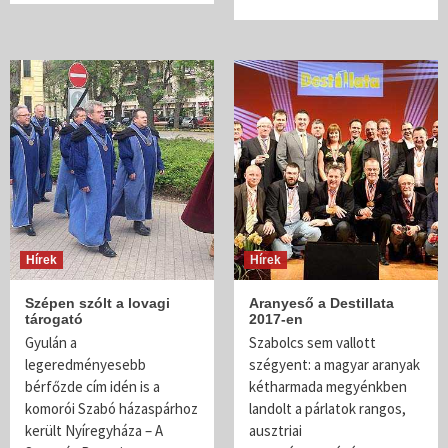
Hírek
Hírek
Szépen szólt a lovagi
Aranyeső a Destillata
tárogató
2017-en
Gyulán a
Szabolcs sem vallott
legeredményesebb
szégyent: a magyar aranyak
bérfőzde cím idén is a
kétharmada megyénkben
komorói Szabó házaspárhoz
landolt a párlatok rangos,
került Nyíregyháza – A
ausztriai