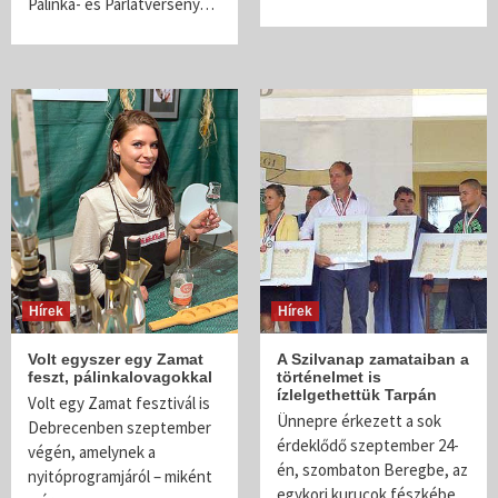
Pálinka- és Párlatverseny…
Hírek
Hírek
Volt egyszer egy Zamat
A Szilvanap zamataiban a
feszt, pálinkalovagokkal
történelmet is
ízlelgethettük Tarpán
Volt egy Zamat fesztivál is
Ünnepre érkezett a sok
Debrecenben szeptember
érdeklődő szeptember 24-
végén, amelynek a
én, szombaton Beregbe, az
nyitóprogramjáról – miként
egykori kurucok fészkébe,