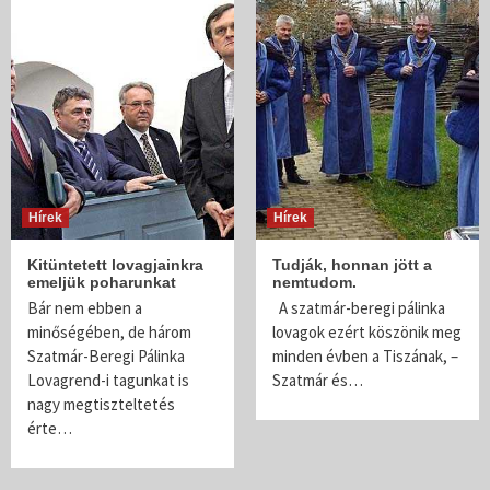
Hírek
Hírek
Kitüntetett lovagjainkra
Tudják, honnan jött a
emeljük poharunkat
nemtudom.
Bár nem ebben a
A szatmár-beregi pálinka
minőségében, de három
lovagok ezért köszönik meg
Szatmár-Beregi Pálinka
minden évben a Tiszának, –
Lovagrend-i tagunkat is
Szatmár és…
nagy megtiszteltetés
érte…