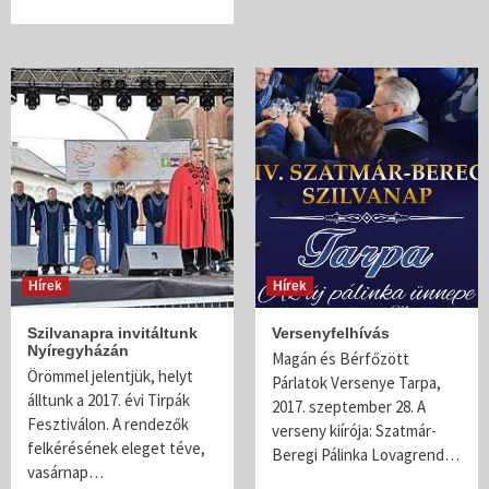
Hírek
Hírek
Szilvanapra invitáltunk
Versenyfelhívás
Nyíregyházán
Magán és Bérfőzött
Örömmel jelentjük, helyt
Párlatok Versenye Tarpa,
álltunk a 2017. évi Tirpák
2017. szeptember 28. A
Fesztiválon. A rendezők
verseny kiírója: Szatmár-
felkérésének eleget téve,
Beregi Pálinka Lovagrend…
vasárnap…