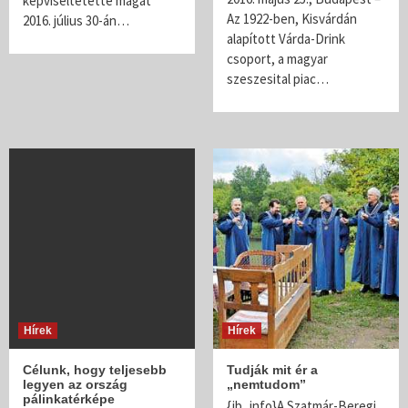
képviseltetette magát
Az 1922-ben, Kisvárdán
2016. július 30-án…
alapított Várda-Drink
csoport, a magyar
szeszesital piac…
Hírek
Hírek
Célunk, hogy teljesebb
Tudják mit ér a
legyen az ország
„nemtudom”
pálinkatérképe
{jb_info}A Szatmár-Beregi