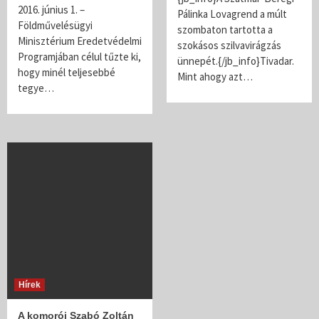
2016. június 1. –
Pálinka Lovagrend a múlt
Földművelésügyi
szombaton tartotta a
Minisztérium Eredetvédelmi
szokásos szilvavirágzás
Programjában célul tűzte ki,
ünnepét.{/jb_info}Tivadar.
hogy minél teljesebbé
Mint ahogy azt…
tegye…
Hírek
A komorói Szabó Zoltán