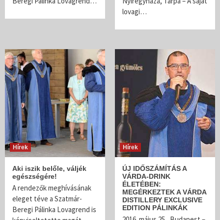
Beregi Pálinka Lovagrend…
Nyíregyháza, Tarpa – A saját
lovagi…
Hírek
Hírek
Aki iszik belőle, váljék
ÚJ IDŐSZÁMÍTÁS A
egészségére!
VÁRDA-DRINK
ÉLETÉBEN:
A rendezők meghívásának
MEGÉRKEZTEK A VÁRDA
eleget téve a Szatmár-
DISTILLERY EXCLUSIVE
EDITION PÁLINKÁK
Beregi Pálinka Lovagrend is
2016. május 25., Budapest –