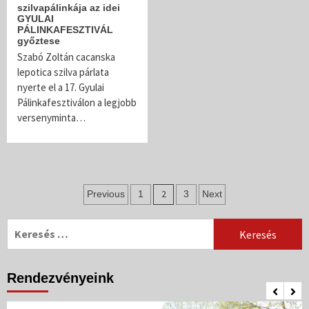
szilvapálinkája az idei
GYULAI
PÁLINKAFESZTIVÁL
győztese
Szabó Zoltán cacanska
lepotica szilva párlata
nyerte el a 17. Gyulai
Pálinkafesztiválon a legjobb
versenyminta…
Bejegyzés
2
Previous
1
3
Next
navigáció
Keresés:
Rendezvényeink