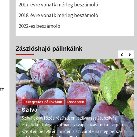
2017. évre vonatk mérleg beszámoló
2018. évre vonatk mérleg beszámoló
2022-es beszámoló
Zászlóshajó pálinkáink
tt
Jellegzetes pálinkáink
Receptek
Szilva
Szilvalekvárfőzés rézüstben, szilvaaszalás, szilvás
s
ételek kóstolója, szatmári szilvapálinkás torta. Tarpán
ő már
szeptember 29-én minden a szilváról – na meg persze a