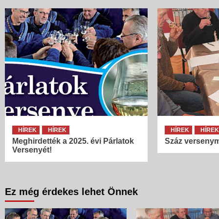
HÍREK
HÍREK
HÍREK
HÍRE
Meghirdették a 2025. évi Párlatok
Száz versenym
Versenyét!
Ez még érdekes lehet Önnek