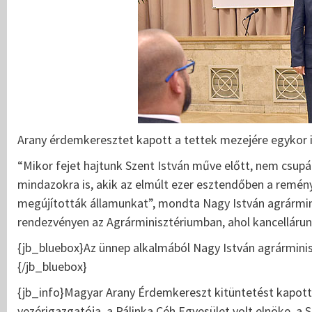
Arany érdemkeresztet kapott a tettek mezejére egykor i
“Mikor fejet hajtunk Szent István műve előtt, nem csup
mindazokra is, akik az elmúlt ezer esztendőben a remény
megújították államunkat”, mondta Nagy István agrármini
rendezvényen az Agrárminisztériumban, ahol kancellárunk 
{jb_bluebox}Az ünnep alkalmából Nagy István agrárminisz
{/jb_bluebox}
{jb_info}Magyar Arany Érdemkereszt kitüntetést kapot
vezérigazgatója, a Pálinka Céh Egyesület volt elnöke, a 