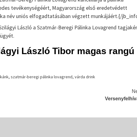
a 16-17. századból vannak említések. A...
izedes tevékenységéért, Magyarország első eredetvédett
nka név uniós elfogadtatásában végzett munkájáért.{/jb_inf
Szilágyi László a Szatmár-Beregi Pálinka Lovagrend tagjaké
 ügyét.
ilágyi László Tibor magas rangú
nkánk
,
szatmár-beregi pálinka lovagrend
,
várda drink
Ne
Versenyfelhív