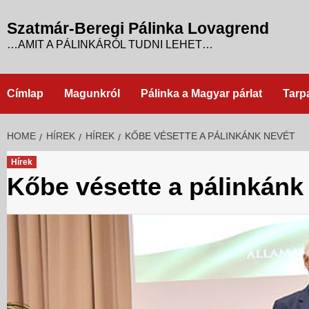
Skip
to
Szatmár-Beregi Pálinka Lovagrend
content
…AMIT A PÁLINKÁRÓL TUDNI LEHET…
Címlap
Magunkról
Pálinka a Magyar párlat
Tarp
HOME
HÍREK
HÍREK
KŐBE VÉSETTE A PÁLINKÁNK NEVÉT
Hírek
Kőbe vésette a pálinkánk