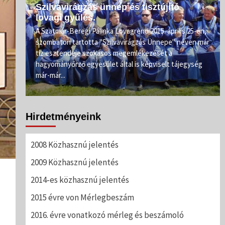
Szilvavirágzás ünnep és tisztújító
lovagi gyűlés.
e.
A Szatmár-Beregi Pálinka Lovagrend 2015. április 25-én,
szombaton tartotta "Szilvavirágzás Ünnepe" néven már
ahogy
tíz esztendeje szokásos megemlékezését a
rőnél
hagyományőrző egyesület által is képviselt tájegység
már-már...
Hirdetményeink
2008 Közhasznú jelentés
2009 Közhasznú jelentés
2014-es közhasznú jelentés
2015 évre von Mérlegbeszám
2016. évre vonatkozó mérleg és beszámoló