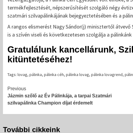
termékfejlesztését, népszerűsítését szolgáló négy évt
szatmári szilvapálinkájának bejegyeztetésében és a páli
A rangos elismerést Nagy Sándor(j) minisztertől átvevő 
is a szívén viseli és következetesen szolgálja a pálinkánk
Gratulálunk kancellárunk, Sz
kitüntetéséhez!
Tags:
lovag
,
pálinka
,
pálinka céh
,
pálinka lovag
,
pálinka lovagrend
,
páli
Continue
Previous
Jázmin szőlő az Év Pálinkája, a tarpai Szatmári
Reading
szilvapálinka Champion díjat érdemelt
További cikkeink