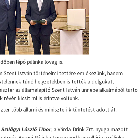
dőben lépő pálinka lovag is.
án Szent István történelmi tettére emlékezünk, hanem
telennek tűnő helyzetekben is tették a dolgukat,
szter az államalapító Szent István ünnepe alkalmából tarto
A palinka fogyasztasa
Jellegzetes pálinkáink
révén kicsit mi is érintve voltunk.
Pálinka Lovagrend
ter több állami és miniszteri kitüntetést adott át.
Szatmári Szilvapálinka
AZ EREDETVÉDETT SZATMÁRI SZILVA Nemcsak
Magyarországon, hanem a környező országokban i
t
Szilágyi László Tibor
, a Várda-Drink Zrt. nyugalmazott
jellemző a szilvapálinka készítés. A főzés kezdetér
Szatmár-Beregi Pálinka Lovagrend kancellárja a pálinka