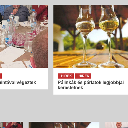
Íz és illat jellemzők
Szilva
{jb_purplebox}Szilvából nyert pálinkák illatösszete
tekintve egyszerű szerkezetűek, ugyanakkor
fajsúlyosak, férfiasak, szépen kiegyensúlyozott
gyümölcsös édességgel és hársfavirág-jelleggel, s
és lágy vaníliás, fahéjas fűszerességgel. Illatalkotó
a csokoládés,...
K
HÍREK
HÍREK
intával végeztek
Pálinkák és párlatok legjobbjai
kerestetnek