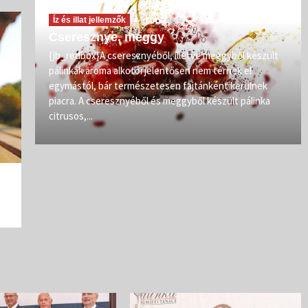
Íz és illat jellemzők
Cseresznye, meggy
vőit
{jb_redbox}A cseresznyéből, illetve meggyből készült
pálinkák aroma alkotói jelentősen nem térnek el
zép
egymástól, bár természetesen fajtánként kerülnek
iban
piacra. A cseresznyéből és meggyből készült pálinka
citrusos,...