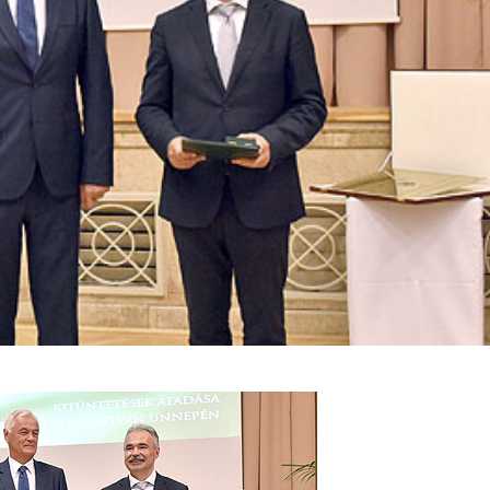
Lovagrend rendezvényei
Pálinkalovagok Szilvavirágzás ünnep
A Szatmár-Beregi Pálinka Lovagrend szombaton
tartotta a szokásos szilvavirágzás ünnepét. Mint 
évek óta teszik, ezúttal is Tivadarnál a tiszai vízmé
emlékeztek meg a szőke...