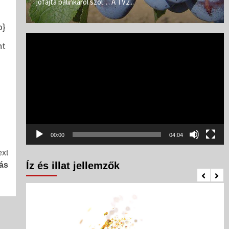
jófajta pálinkáról szól… A TV2...
o}
Videólejátszó
nt
00:00
04:04
xt
Íz és illat jellemzők
ás