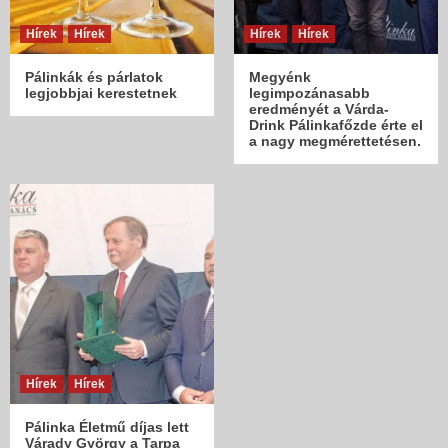
Hírek
Hírek
Hírek
Hírek
Pálinkák és párlatok
Megyénk
legjobbjai kerestetnek
legimpozánasabb
eredményét a Várda-
Drink Pálinkafőzde érte el
a nagy megmérettetésen.
Hírek
Hírek
Pálinka Életmű díjas lett
Várady György a Tarpa