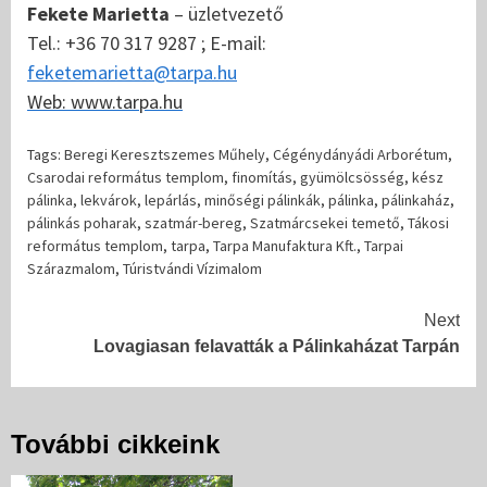
Fekete Marietta
– üzletvezető
Tel.: +36 70 317 9287 ; E-mail:
feketemarietta@tarpa.hu
Web: www.tarpa.hu
Tags:
Beregi Keresztszemes Műhely
,
Cégénydányádi Arborétum
,
Csarodai református templom
,
finomítás
,
gyümölcsösség
,
kész
pálinka
,
lekvárok
,
lepárlás
,
minőségi pálinkák
,
pálinka
,
pálinkaház
,
pálinkás poharak
,
szatmár-bereg
,
Szatmárcsekei temető
,
Tákosi
református templom
,
tarpa
,
Tarpa Manufaktura Kft.
,
Tarpai
Szárazmalom
,
Túristvándi Vízimalom
Continue
Next
Lovagiasan felavatták a Pálinkaházat Tarpán
Reading
További cikkeink