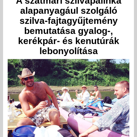
A szatmári szilvapálinka
alapanyagául szolgáló
szilva-fajtagyűjtemény
bemutatása gyalog-,
kerékpár- és kenutúrák
lebonyolítása