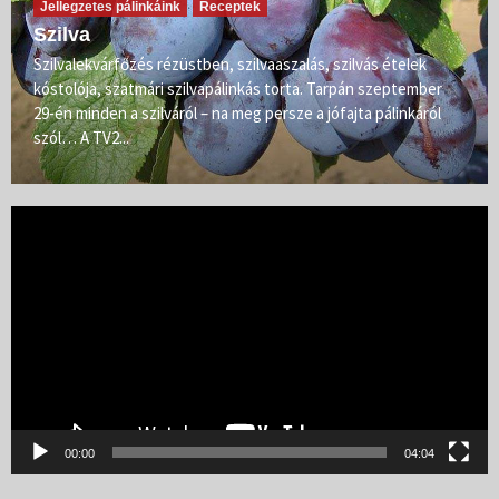
Jellegzetes pálinkáink
Receptek
Szilva
Szilvalekvárfőzés rézüstben, szilvaaszalás, szilvás ételek
kóstolója, szatmári szilvapálinkás torta. Tarpán szeptember
29-én minden a szilváról – na meg persze a jófajta pálinkáról
szól… A TV2...
Videólejátszó
00:00
04:04