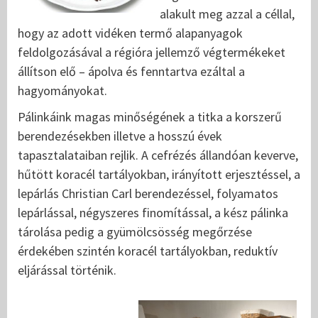
alakult meg azzal a céllal,
hogy az adott vidéken termő alapanyagok
feldolgozásával a régióra jellemző végtermékeket
állítson elő – ápolva és fenntartva ezáltal a
hagyományokat.
Pálinkáink magas minőségének a titka a korszerű
berendezésekben illetve a hosszú évek
tapasztalataiban rejlik. A cefrézés állandóan keverve,
hűtött koracél tartályokban, irányított erjesztéssel, a
lepárlás Christian Carl berendezéssel, folyamatos
lepárlással, négyszeres finomítással, a kész pálinka
tárolása pedig a gyümölcsösség megőrzése
érdekében szintén koracél tartályokban, reduktív
eljárással történik.