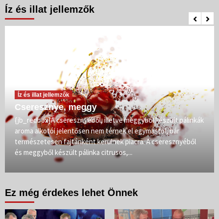
Íz és illat jellemzők
Íz és illat jellemzők
Cseresznye, meggy
{jb_redbox}A cseresznyéből, illetve meggyből készült pálinkák
aroma alkotói jelentősen nem térnek el egymástól, bár
természetesen fajtánként kerülnek piacra. A cseresznyéből
és meggyből készült pálinka citrusos,...
Ez még érdekes lehet Önnek