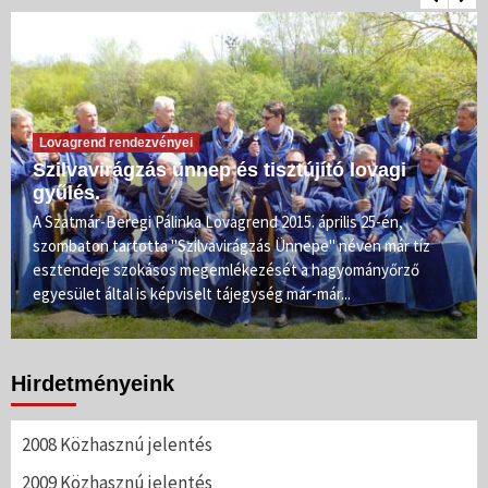
Lovagrend rendezvényei
Szilvavirágzás ünnep és tisztújító lovagi
gyűlés.
A Szatmár-Beregi Pálinka Lovagrend 2015. április 25-én,
szombaton tartotta "Szilvavirágzás Ünnepe" néven már tíz
esztendeje szokásos megemlékezését a hagyományőrző
egyesület által is képviselt tájegység már-már...
Hirdetményeink
2008 Közhasznú jelentés
2009 Közhasznú jelentés