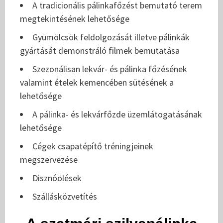
A tradicionális pálinkafőzést bemutató terem
megtekintésének lehetősége
Gyümölcsök feldolgozását illetve pálinkák
gyártását demonstráló filmek bemutatása
Szezonálisan lekvár- és pálinka főzésének
valamint ételek kemencében sütésének a
lehetősége
A pálinka- és lekvárfőzde üzemlátogatásának
lehetősége
Cégek csapatépítő tréningjeinek
megszervezése
Disznóölések
Szállásközvetítés