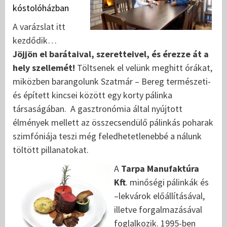
kóstolóházban
A varázslat itt
kezdődik…
Jöjjön el barátaival, szeretteivel, és érezze át a
hely szellemét!
Töltsenek el velünk meghitt órákat,
miközben barangolunk Szatmár – Bereg természeti-
és épített kincsei között egy korty pálinka
társaságában. A gasztronómia által nyújtott
élmények mellett az összecsendülő pálinkás poharak
szimfóniája teszi még feledhetetlenebbé a nálunk
töltött pillanatokat.
A
Tarpa Manufaktúra
Kft
. minőségi pálinkák és
–lekvárok előállításával,
illetve forgalmazásával
foglalkozik. 1995-ben