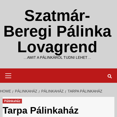
Skip
to
Szatmár-
content
Beregi Pálinka
Lovagrend
…AMIT A PÁLINKÁRÓL TUDNI LEHET…
Primary
Menu
HOME
PÁLINKAHÁZ
PÁLINKAHÁZ
TARPA PÁLINKAHÁZ
Pálinkaház
Tarpa Pálinkaház