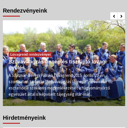
Rendezvényeink
Lovagrend rendezvényei
Szilvavirágzás ünnep és tisztújító lovagi
gyűlés.
A Szatmár-Beregi Pálinka Lovagrend 2015. április 25-én,
szombaton tartotta "Szilvavirágzás Ünnepe" néven már tíz
esztendeje szokásos megemlékezését a hagyományőrző
egyesület által is képviselt tájegység már-már...
Hirdetményeink