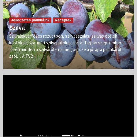
Jellegzetes pálinkáink
Receptek
Szilva
Szilvalekvárfőzés rézüstben, szilvaaszalás, szilvás ételek
kóstolója, szatmári szilvapálinkás torta. Tarpán szeptember
29-én minden a szilváról – na meg persze a jófajta pálinkáról
szól… A TV2...
Videólejátszó