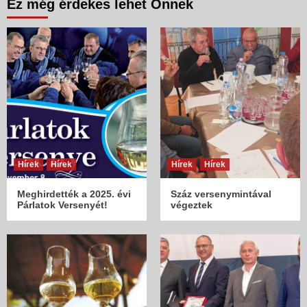
Ez még érdekes lehet Önnek
Hírek
Hírek
Hírek
Hírek
Meghirdették a 2025. évi
Száz versenymintával
Párlatok Versenyét!
végeztek