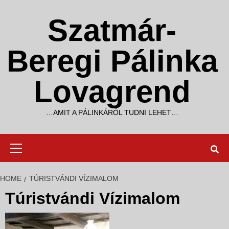
Skip
to
Szatmár-
content
Beregi Pálinka
Lovagrend
…AMIT A PÁLINKÁRÓL TUDNI LEHET…
Primary
Menu
HOME
TÚRISTVÁNDI VÍZIMALOM
Túristvándi Vízimalom