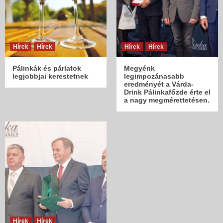
Hírek
Hírek
Hírek
Hírek
Pálinkák és párlatok
Megyénk
legjobbjai kerestetnek
legimpozánasabb
eredményét a Várda-
Drink Pálinkafőzde érte el
a nagy megmérettetésen.
Hírek
Hírek