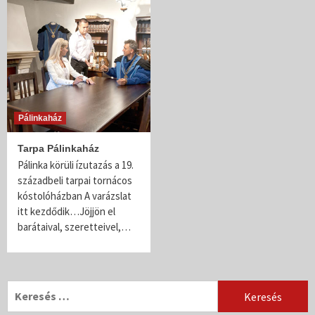
Pálinkaház
Tarpa Pálinkaház
Pálinka körüli ízutazás a 19.
századbeli tarpai tornácos
kóstolóházban A varázslat
itt kezdődik…Jöjjön el
barátaival, szeretteivel,…
Keresés: