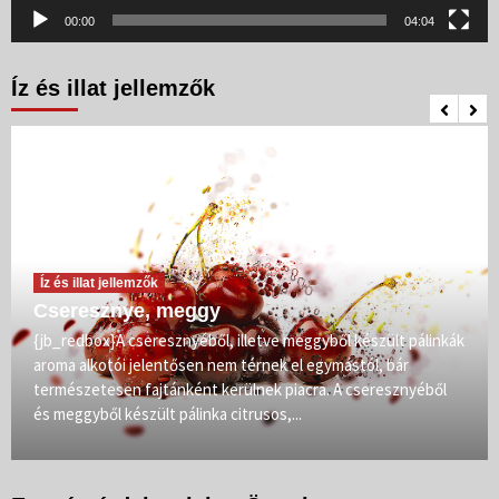
00:00
04:04
Íz és illat jellemzők
Íz és illat jellemzők
Cseresznye, meggy
{jb_redbox}A cseresznyéből, illetve meggyből készült pálinkák
aroma alkotói jelentősen nem térnek el egymástól, bár
természetesen fajtánként kerülnek piacra. A cseresznyéből
és meggyből készült pálinka citrusos,...