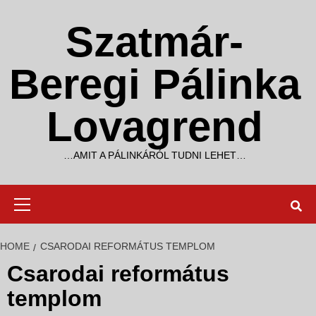
Skip
to
Szatmár-
content
Beregi Pálinka
Lovagrend
…AMIT A PÁLINKÁRÓL TUDNI LEHET…
Primary
Menu
HOME
CSARODAI REFORMÁTUS TEMPLOM
Csarodai református
templom