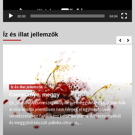
00:00
04:04
Íz és illat jellemzők
Íz és illat jellemzők
Cseresznye, meggy
{jb_redbox}A cseresznyéből, illetve meggyből készült pálinkák
aroma alkotói jelentősen nem térnek el egymástól, bár
természetesen fajtánként kerülnek piacra. A cseresznyéből
és meggyből készült pálinka citrusos,...