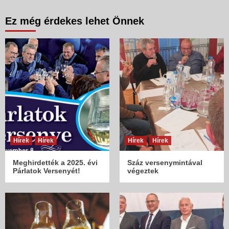
Ez még érdekes lehet Önnek
Hírek
Hírek
Hírek
Hírek
Meghirdették a 2025. évi
Száz versenymintával
Párlatok Versenyét!
végeztek