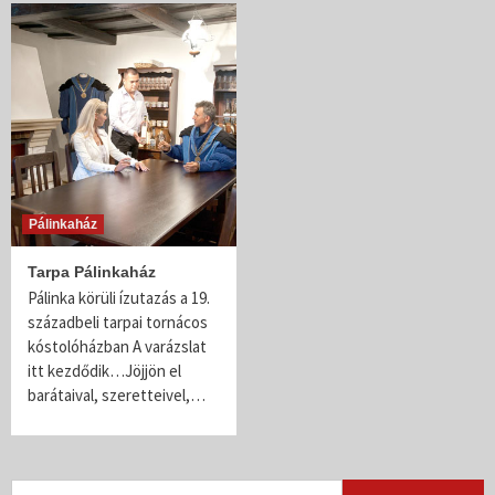
Pálinkaház
Tarpa Pálinkaház
Pálinka körüli ízutazás a 19.
századbeli tarpai tornácos
kóstolóházban A varázslat
itt kezdődik…Jöjjön el
barátaival, szeretteivel,…
Keresés: