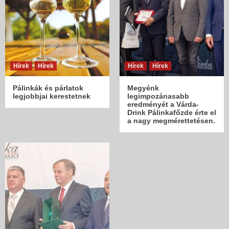
Hírek
Hírek
Hírek
Hírek
Pálinkák és párlatok
Megyénk
legjobbjai kerestetnek
legimpozánasabb
eredményét a Várda-
Drink Pálinkafőzde érte el
a nagy megmérettetésen.