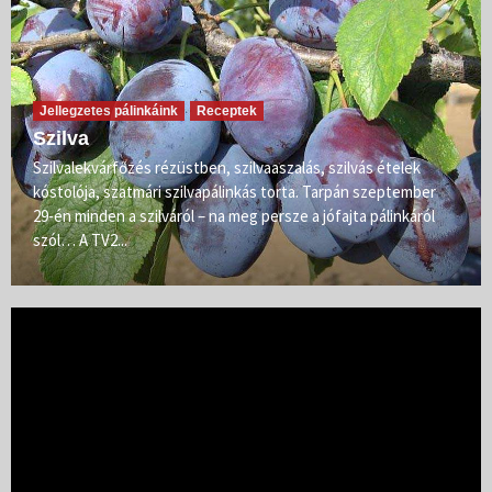
Jellegzetes pálinkáink
Receptek
Szilva
Szilvalekvárfőzés rézüstben, szilvaaszalás, szilvás ételek
kóstolója, szatmári szilvapálinkás torta. Tarpán szeptember
29-én minden a szilváról – na meg persze a jófajta pálinkáról
szól… A TV2...
Videólejátszó