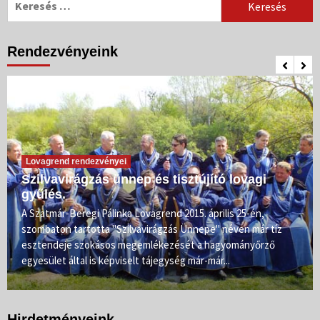
Rendezvényeink
Lovagrend rendezvényei
Szilvavirágzás ünnep és tisztújító lovagi
gyűlés.
A Szatmár-Beregi Pálinka Lovagrend 2015. április 25-én,
szombaton tartotta "Szilvavirágzás Ünnepe" néven már tíz
esztendeje szokásos megemlékezését a hagyományőrző
egyesület által is képviselt tájegység már-már...
Hirdetményeink