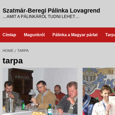
Skip
to
Szatmár-Beregi Pálinka Lovagrend
content
…AMIT A PÁLINKÁRÓL TUDNI LEHET…
Címlap
Magunkról
Pálinka a Magyar párlat
Tarp
HOME
TARPA
tarpa