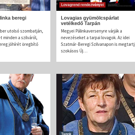
Lovagrend rendezvényei
Lovagrend rendezvényei
Pálinkalovagok Szilvavirágzás ünnep
linka beregi
Lovagias gyümölcspárlat
vetélkedő Tarpán
A Szatmár-Beregi Pálinka Lovagrend szombaton
ber utolsó szombatján,
Megyei Pálinkaversenyre várják a
tartotta a szokásos szilvavirágzás ünnepét. Mint 
t minden a szilváról,
nevezéseket a tarpai lovagok. Az idei
évek óta teszik, ezúttal is Tivadarnál a tiszai vízmé
ereg jóhírét öregbítő
Szatmár-Beregi Szilvanapon is megtartj
emlékeztek meg a szőke...
szokásos Új…
Tagok