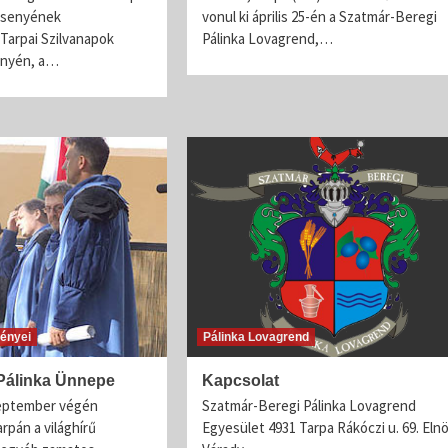
rsenyének
vonul ki április 25-én a Szatmár-Beregi
 Tarpai Szilvanapok
Pálinka Lovagrend,…
ényén, a…
ényei
Pálinka Lovagrend
 Pálinka Ünnepe
Kapcsolat
eptember végén
Szatmár-Beregi Pálinka Lovagrend
pán a világhírű
Egyesület 4931 Tarpa Rákóczi u. 69. Elnö