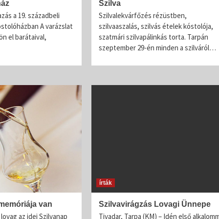
ház
Szilva
Íz és illat jellemzők
Szilva
azás a 19. századbeli
Szilvalekvárfőzés rézüstben,
óstolóházban A varázslat
szilvaaszalás, szilvás ételek kóstolója,
{jb_purplebox}Szilvából nyert pálinkák illatösszete
n el barátaival,
szatmári szilvapálinkás torta. Tarpán
tekintve egyszerű szerkezetűek, ugyanakkor
szeptember 29-én minden a szilváról…
fajsúlyosak, férfiasak, szépen kiegyensúlyozott
gyümölcsös édességgel és hársfavirág-jelleggel, s
és lágy vaníliás, fahéjas fűszerességgel. Illatalkotó
a csokoládés,...
írták
memóriája van
Szilvavirágzás Lovagi Ünnepe
 lovag az idei Szilvanap
Tivadar, Tarpa (KM) – Idén első alkalom