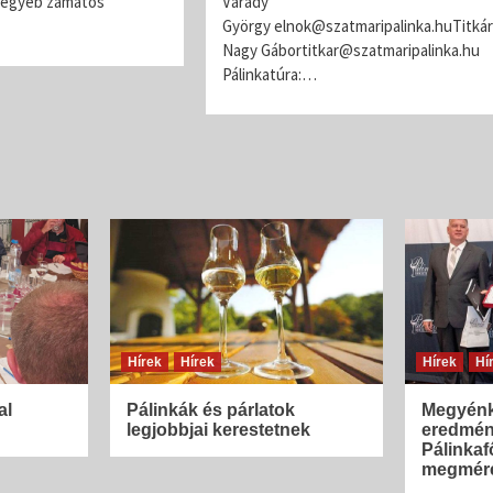
s egyéb zamatos
Várady
György elnok@szatmaripalinka.huTitkár
Nagy Gábortitkar@szatmaripalinka.hu
Pálinkatúra:…
Hírek
Hírek
Hírek
Hí
al
Pálinkák és párlatok
Megyénk
legjobbjai kerestetnek
eredmén
Pálinkaf
megmére