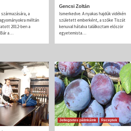
a 16-17. századból vannak említések. A...
Gencsi Zoltán
, származására, a
Ismerkedve. A nyakas hajdúk vidékén
hagyományokra méltán
született emberként, a szőke Tiszát
vatott 2012-ben a
kenuval hátalva találkoztam először
. Bár a…
egyetemista…
Jellegzetes pálinkáink
Receptek