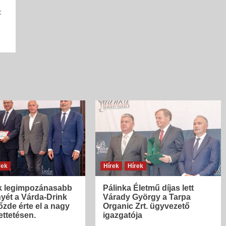
:
rek
Hírek
Hírek
 legimpozánasabb
Pálinka Életmű díjas lett
yét a Várda-Drink
Várady György a Tarpa
őzde érte el a nagy
Organic Zrt. ügyvezető
ttetésen.
igazgatója