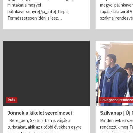
mintákat a megyei
megyei pálinkave
pálinkaversenyre{/jb_info} Tarpa.
tapasztalatairól A
Természetesen idén is lesz…
szakmai rendezv
írták
Lovagrend rendezv
Jönnek a kikelet szerelmesei
Szilvanap | Új
Beregben, Szatmárban is várják a
Minden évben sz
turistákat, akik az utóbbi években egyre
rendezzük meg Tar