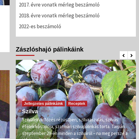
2017. évre vonatk mérleg beszámoló
2018. évre vonatk mérleg beszámoló
2022-es beszámoló
Zászlóshajó pálinkáink
Jellegzetes pálinkáink
Receptek
Szilva
Szilvalekvárfőzés rézüstben, szilvaaszalás, szilvás
s
ételek kóstolója, szatmári szilvapálinkás torta. Tarpán
ő már
szeptember 29-én minden a szilváról – na meg persze a