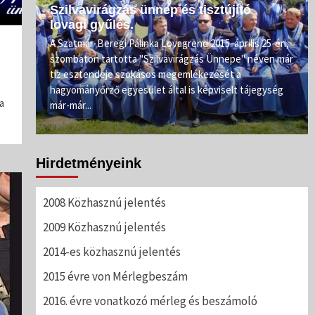
Szilvavirágzás ünnep és tisztújító
lovagi gyűlés.
e.
A Szatmár-Beregi Pálinka Lovagrend 2015. április 25-én,
szombaton tartotta "Szilvavirágzás Ünnepe" néven már
ahogy
tíz esztendeje szokásos megemlékezését a
rőnél
hagyományőrző egyesület által is képviselt tájegység
a
már-már...
Hirdetményeink
2008 Közhasznú jelentés
2009 Közhasznú jelentés
2014-es közhasznú jelentés
2015 évre von Mérlegbeszám
2016. évre vonatkozó mérleg és beszámoló