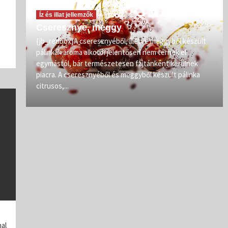
Íz és illat jellemzők
Cseresznye, meggy
vőit
{jb_redbox}A cseresznyéből, illetve meggyből készült
pálinkák aroma alkotói jelentősen nem térnek el
zép
egymástól, bár természetesen fajtánként kerülnek
iban
piacra. A cseresznyéből és meggyből készült pálinka
citrusos,...
mal