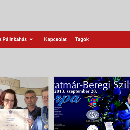
a Pálinkaház
Kapcsolat
Tagok