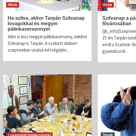
Hírek
Hírek
Ha szilva, akkor Tarpán Szilvanap
Szilvanap a pá
lovagokkal és megyei
fővárosában
pálinkaversennyel
{jb_info}Szeptem
Idén is lesz megyei pálinkaverseny, miként
27-én Tarpán ismé
Szilvanap is Tarpán. A szokott időben
erről a Szatmár-B
szeptember utolsó hétvégéjén…
gyümölcsről…
Lovagrend rendezvényei
Tagok