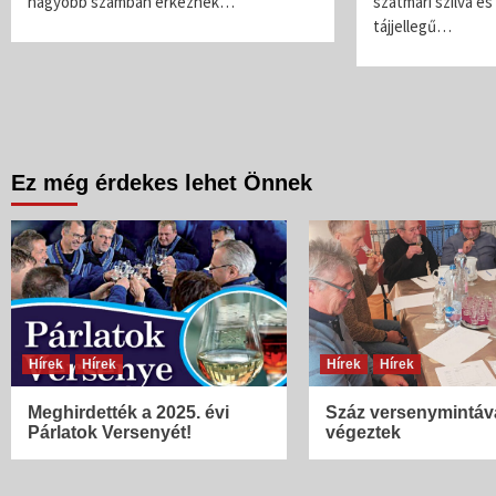
nagyobb számban érkeznek…
szatmári szilva é
tájjellegű…
Ez még érdekes lehet Önnek
Hírek
Hírek
Hírek
Hírek
Meghirdették a 2025. évi
Száz versenymintáv
Párlatok Versenyét!
végeztek