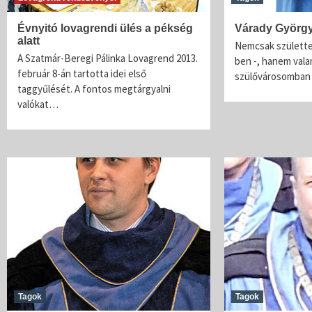
Évnyitó lovagrendi ülés a pékség
Várady György 
alatt
Nemcsak születte
A Szatmár-Beregi Pálinka Lovagrend 2013.
ben -, hanem valam
február 8-án tartotta idei első
szülővárosomban 
taggyűlését. A fontos megtárgyalni
valókat…
Tagok
Tagok