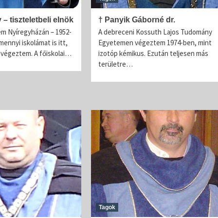
– tiszteletbeli elnök
† Panyik Gáborné dr.
m Nyíregyházán – 1952-
A debreceni Kossuth Lajos Tudomány
ennyi iskolámat is itt,
Egyetemen végeztem 1974-ben, mint
végeztem. A főiskolai…
izotóp kémikus. Ezután teljesen más
területre…
A palinka fogyasztasa
Jellegzetes pálinkáink
Pálinka Lovagrend
Szatmári Szilvapálinka
AZ EREDETVÉDETT SZATMÁRI SZILVA Nemcsak
Magyarországon, hanem a környező országokban i
Tagok
jellemző a szilvapálinka készítés. A főzés kezdetér