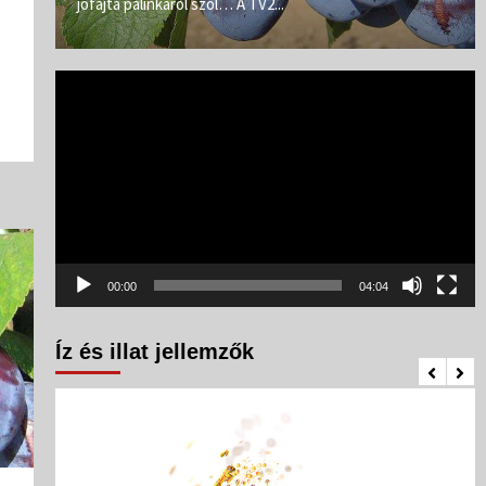
jófajta pálinkáról szól… A TV2...
Videólejátszó
00:00
04:04
Íz és illat jellemzők