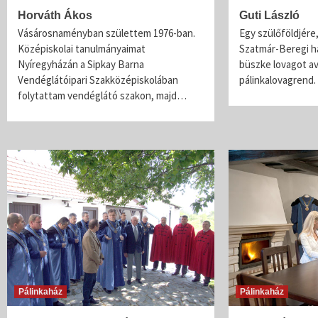
Horváth Ákos
Guti László
Vásárosnaményban születtem 1976-ban.
Egy szülőföldjére
Középiskolai tanulmányaimat
Szatmár-Beregi 
Nyíregyházán a Sipkay Barna
büszke lovagot a
Vendéglátóipari Szakközépiskolában
pálinkalovagrend
folytattam vendéglátó szakon, majd…
Pálinkaház
Pálinkaház