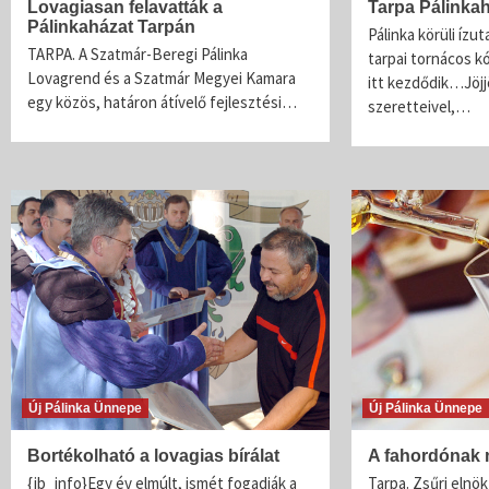
Lovagiasan felavatták a
Tarpa Pálinka
Pálinkaházat Tarpán
Pálinka körüli ízut
TARPA. A Szatmár-Beregi Pálinka
tarpai tornácos k
Lovagrend és a Szatmár Megyei Kamara
itt kezdődik…Jöjjö
egy közös, határon átívelő fejlesztési…
szeretteivel,…
Új Pálinka Ünnepe
Új Pálinka Ünnepe
Bortékolható a lovagias bírálat
A fahordónak 
{jb_info}Egy év elmúlt, ismét fogadják a
Tarpa. Zsűri elnök