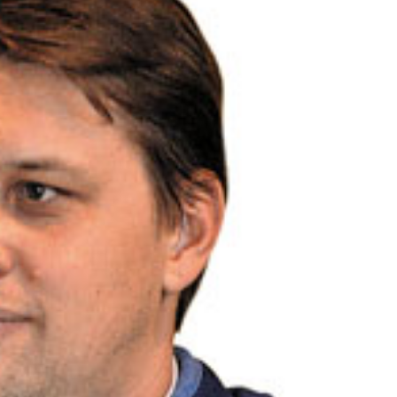
Lovagrend rendezvényei
Pálinkalovagok Szilvavirágzás ünnep
A Szatmár-Beregi Pálinka Lovagrend szombaton
tartotta a szokásos szilvavirágzás ünnepét. Mint 
évek óta teszik, ezúttal is Tivadarnál a tiszai vízmé
emlékeztek meg a szőke...