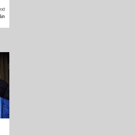
xt
tán