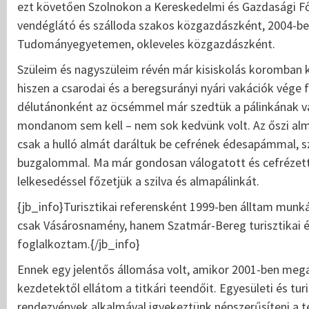
ezt követően Szolnokon a Kereskedelmi és Gazdasági F
vendéglátó és szálloda szakos közgazdászként, 2004-be
Tudományegyetemen, okleveles közgazdászként.
Szüleim és nagyszüleim révén már kisiskolás koromban k
hiszen a csarodai és a beregsurányi nyári vakációk vé
délutánonként az öcsémmel már szedtük a pálinkának való
mondanom sem kell – nem sok kedvünk volt. Az őszi al
csak a hulló almát daráltuk be cefrének édesapámmal, s
buzgalommal. Ma már gondosan válogatott és cefrézett
lelkesedéssel főzetjük a szilva és almapálinkát.
{jb_info}Turisztikai referensként 1999-ben álltam mu
csak Vásárosnamény, hanem Szatmár-Bereg turisztikai ér
foglalkoztam.{/jb_info}
Ennek egy jelentős állomása volt, amikor 2001-ben meg
kezdetektől ellátom a titkári teendőit. Egyesületi és tu
rendezvények alkalmával igyekeztünk népszerűsíteni a t