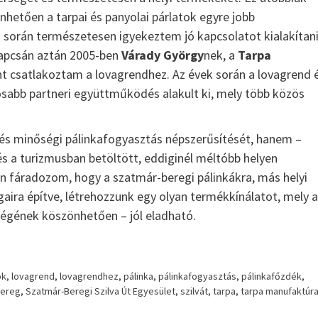
nhetően a tarpai és panyolai párlatok egyre jobb
orán természetesen igyekeztem jó kapcsolatot kialakítani
kapcsán aztán 2005-ben
Várady György
nek, a
Tarpa
 csatlakoztam a lovagrendhez. Az évek során a lovagrend 
osabb partneri együttműködés alakult ki, mely több közös
s minőségi pálinkafogyasztás népszerűsítését, hanem –
 a turizmusban betöltött, eddiginél méltóbb helyen
on fáradozom, hogy a szatmár-beregi pálinkákra, más helyi
gaira építve, létrehozzunk egy olyan termékkínálatot, mely 
őségének köszönhetően – jól eladható.
ök
,
lovagrend
,
lovagrendhez
,
pálinka
,
pálinkafogyasztás
,
pálinkafőzdék
,
bereg
,
Szatmár-Beregi Szilva Út Egyesület
,
szilvát
,
tarpa
,
tarpa manufaktúr