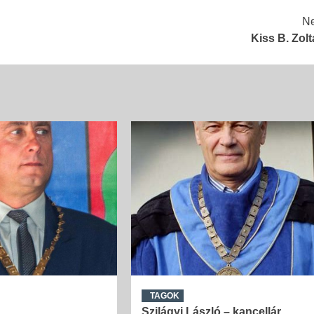
Ne
Kiss B. Zol
TAGOK
Szilágyi László – kancellár