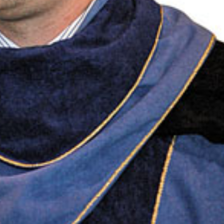
A palinka fogyasztasa
Jellegzetes pálinkáink
Pálinka Lovagrend
Szatmári Szilvapálinka
AZ EREDETVÉDETT SZATMÁRI SZILVA Nemcsak
Magyarországon, hanem a környező országokban i
jellemző a szilvapálinka készítés. A főzés kezdetér