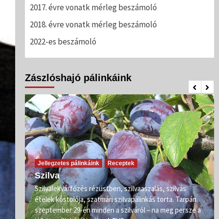
2017. évre vonatk mérleg beszámoló
2018. évre vonatk mérleg beszámoló
2022-es beszámoló
Zászlóshajó pálinkáink
Jellegzetes pálinkáink
Receptek
Szilva
Szilvalekvárfőzés rézüstben, szilvaaszalás, szilvás
s
ételek kóstolója, szatmári szilvapálinkás torta. Tarpán
ő már
szeptember 29-én minden a szilváról – na meg persze a