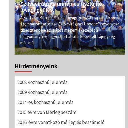
Szilvavirágzás ünnep és tisztújító
lovagi gyűlés.
e.
A Szatmár-Beregi Pálinka Lovagrend 2015. április 25-én,
szombaton tartotta "Szilvavirágzás Ünnepe" néven már
ahogy
tíz esztendeje szokásos megemlékezését a
rőnél
hagyományőrző egyesület által is képviselt tájegység
már-már...
Hirdetményeink
2008 Közhasznú jelentés
2009 Közhasznú jelentés
2014-es közhasznú jelentés
2015 évre von Mérlegbeszám
2016. évre vonatkozó mérleg és beszámoló