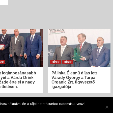
rek
Hírek
Hírek
 legimpozánasabb
Pálinka Életmű díjas lett
yét a Várda-Drink
Várady György a Tarpa
őzde érte el a nagy
Organic Zrt. ügyvezető
ttetésen.
igazgatója
használatával ön a tájékoztatásunkat tudomásul veszi.
verNews
by AF themes.