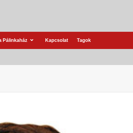
a Pálinkaház
Kapcsolat
Tagok