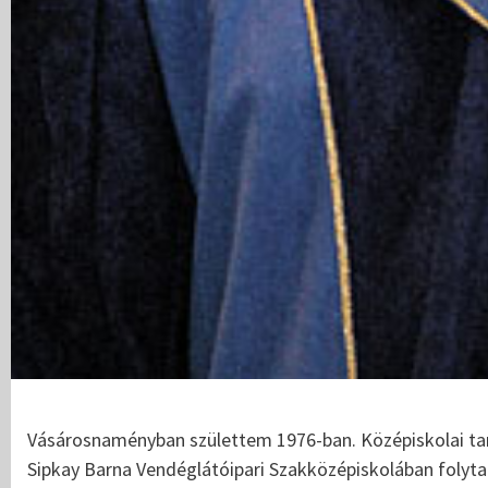
Vásárosnaményban születtem 1976-ban. Középiskolai t
Sipkay Barna Vendéglátóipari Szakközépiskolában folyt