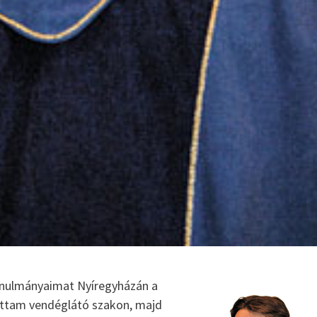
a 16-17. századból vannak említések. A...
anulmányaimat Nyíregyházán a
attam vendéglátó szakon, majd