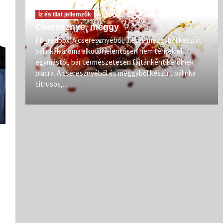
Íz és illat jellemzők
Cseresznye, meggy
vőit
{jb_redbox}A cseresznyéből, illetve meggyből készült
pálinkák aroma alkotói jelentősen nem térnek el
zép
egymástól, bár természetesen fajtánként kerülnek
iban
piacra. A cseresznyéből és meggyből készült pálinka
citrusos,...