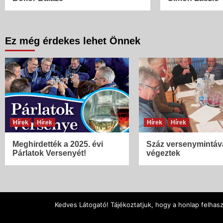
Ez még érdekes lehet Önnek
Hírek
Hírek
Hírek
Hírek
Meghirdették a 2025. évi
Száz versenymintáv
Párlatok Versenyét!
végeztek
Kedves Látogató! Tájékoztatjuk, hogy a honlap felhas
| Copyright © 2005 - 2