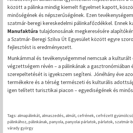
között a pálinka mindig kiemelt figyelmet kapott, köszö
minőségének és népszerűségének. Ezen tevékenységem s
szatmár-beregi kereskedelmi pálinkafőzdékkel. Ennek 
Manufaktúra
tulajdonosának megkeresésére alapítóként
a Szatmár-Beregi Szilva Út Egyesület között egyre szor
fejlesztést is eredményezett.
Munkámmal és tevékenységemmel nemcsak a kulturált é
végzettségem révén – a pálinkának a gasztronómiában és
szerepeltetését is igyekszem segíteni. Jónéhány éve az
termékekre és a térség természeti és kulturális adottsá
igen telített turisztikai piacon – egyediségének és min
Tags:
almapálinkát
,
almaszedés
,
almát
,
cefrének
,
cefrézett gyümölcs
pálinkához
,
pálinkának
,
panyola
,
panyolai párlatok
,
párlatok
,
szatmár-
várady györgy