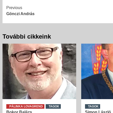
Continue
Previous
Gönczi András
Reading
További cikkeink
PÁLINKA LOVAGREND
TAGOK
TAGOK
Bokor Balázs
Simon László