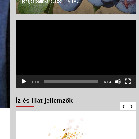
jófajta pálinkáról szól… A TV2...
Videólejátszó
00:00
04:04
Íz és illat jellemzők