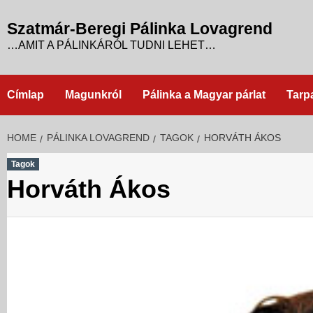
Skip
to
Szatmár-Beregi Pálinka Lovagrend
content
…AMIT A PÁLINKÁRÓL TUDNI LEHET…
Címlap
Magunkról
Pálinka a Magyar párlat
Tarp
HOME
PÁLINKA LOVAGREND
TAGOK
HORVÁTH ÁKOS
Tagok
Horváth Ákos