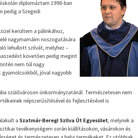
őiskolán diplomáztam 1998-ban
Íz és illat jellemzők
Szilva
n pedig a Szegedi
{jb_purplebox}Szilvából nyert pálinkák illatösszete
tekintve egyszerű szerkezetűek, ugyanakkor
özel kerültem a pálinkához,
fajsúlyosak, férfiasak, szépen kiegyensúlyozott
gyümölcsös édességgel és hársfavirág-jelleggel, s
ge felé nagymamáim noszogatására
és lágy vaníliás, fahéjas fűszerességgel. Illatalkotó
 lehullott szilvát, melyhez –
a csokoládés,...
maszedést követően pedig megint
zintén nem túl nagy
 gyümölcsökből, jóval nagyobb
nkába szülővároson önkormányzatánál. Természetesen nem
tékeinek népszerűsítésével és fejlesztésével is
alakult a
Szatmár-Beregi Szilva Út Egyesület
, melynek a
risztikai tevékenységem során kiállításokon, vásárokon és
érséget és természetesen a helyi termékeket. Ez utóbbiak