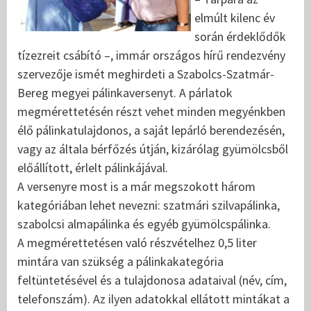
elmúlt kilenc év
során érdeklődők
tízezreit csábító –, immár országos hírű rendezvény
szervezője ismét meghirdeti a Szabolcs-Szatmár-
Bereg megyei pálinkaversenyt. A párlatok
megmérettetésén részt vehet minden megyénkben
élő pálinkatulajdonos, a saját lepárló berendezésén,
vagy az általa bérfőzés útján, kizárólag gyümölcsből
előállított, érlelt pálinkájával.
A versenyre most is a már megszokott három
kategóriában lehet nevezni: szatmári szilvapálinka,
szabolcsi almapálinka és egyéb gyümölcspálinka.
A megmérettetésen való részvételhez 0,5 liter
mintára van szükség a pálinkakategória
feltüntetésével és a tulajdonosa adataival (név, cím,
telefonszám). Az ilyen adatokkal ellátott mintákat a