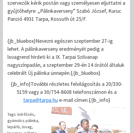
szervezők kérik postán vagy személyesen eljuttatni a
gyűjtőhelyre: „Pálinkaverseny” Szabó József, Kuruc
Panzió 4931 Tarpa, Kossuth út 25/F.
{jb_bluebox}Nevezni egészen szeptember 27-ig
lehet. A pálinkaverseny eredményét pedig a
lovagrend hirdeti ki a IX. Tarpai Szilvanap
nagyszínpadán, a szeptember 29-én 14 órától általuk
celebrált Új pálinka ünnepén.{/jb_bluebox}
{jb_info}További részletes felvilágosítás a 20/330-
5159 vagy a 30/754-8608 telefonszámon és a
tarpa@tarpa.hu
e-mail címen.{/jb_info}
Tags:
bérfőzés
,
gyümölcs pálinka
,
lepárló
,
lovag
,