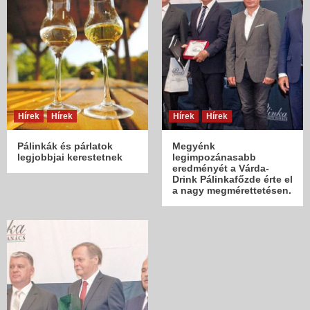
Hírek
Hírek
Hírek
Hírek
Pálinkák és párlatok
Megyénk
legjobbjai kerestetnek
legimpozánasabb
eredményét a Várda-
Drink Pálinkafőzde érte el
a nagy megmérettetésen.