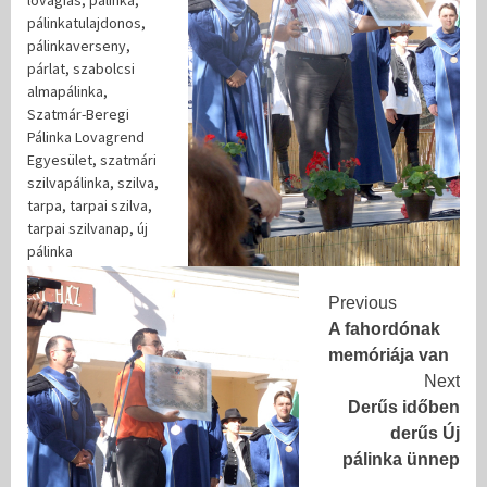
lovagias
,
pálinka
,
pálinkatulajdonos
,
pálinkaverseny
,
párlat
,
szabolcsi
almapálinka
,
Szatmár-Beregi
Pálinka Lovagrend
Egyesület
,
szatmári
szilvapálinka
,
szilva
,
tarpa
,
tarpai szilva
,
tarpai szilvanap
,
új
pálinka
Continue
Previous
A fahordónak
Reading
memóriája van
Next
Derűs időben
derűs Új
pálinka ünnep