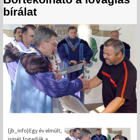
bírálat
{jb_info}
Egy év elmúlt,
ismét fogadják a