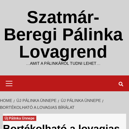
Skip
to
Szatmár-
content
Beregi Pálinka
Lovagrend
…AMIT A PÁLINKÁRÓL TUDNI LEHET…
Primary
Menu
HOME
ÚJ PÁLINKA ÜNNEPE
ÚJ PÁLINKA ÜNNEPE
BORTÉKOLHATÓ A LOVAGIAS BÍRÁLAT
Új Pálinka Ünnepe
Bortékolható a lovagias