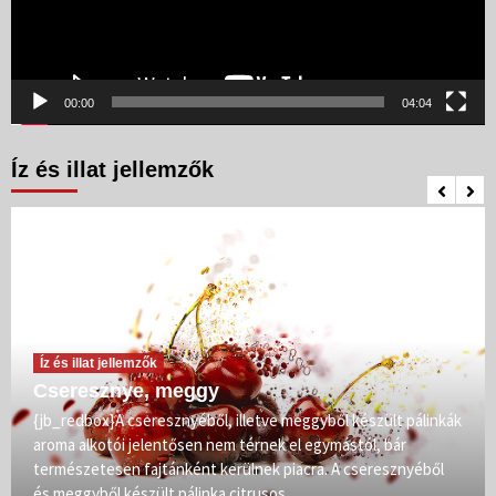
00:00
04:04
Íz és illat jellemzők
Íz és illat jellemzők
Cseresznye, meggy
{jb_redbox}A cseresznyéből, illetve meggyből készült pálinkák
aroma alkotói jelentősen nem térnek el egymástól, bár
természetesen fajtánként kerülnek piacra. A cseresznyéből
és meggyből készült pálinka citrusos,...