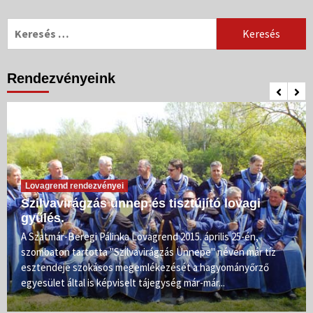
Keresés:
Rendezvényeink
Lovagrend rendezvényei
Szilvavirágzás ünnep és tisztújító lovagi
gyűlés.
A Szatmár-Beregi Pálinka Lovagrend 2015. április 25-én,
szombaton tartotta "Szilvavirágzás Ünnepe" néven már tíz
esztendeje szokásos megemlékezését a hagyományőrző
egyesület által is képviselt tájegység már-már...