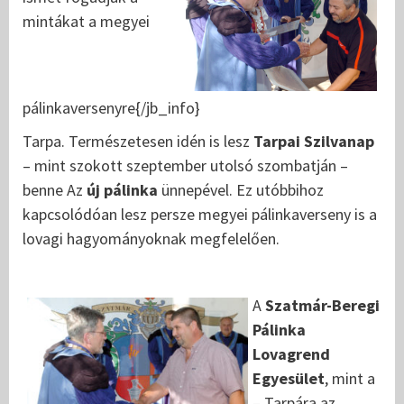
mintákat a megyei
pálinkaversenyre{/jb_info}
Tarpa. Természetesen idén is lesz
Tarpai Szilvanap
– mint szokott szeptember utolsó szombatján –
benne Az
új pálinka
ünnepével. Ez utóbbihoz
kapcsolódóan lesz persze megyei pálinkaverseny is a
lovagi hagyományoknak megfelelően.
A
Szatmár-Beregi
Pálinka
Lovagrend
Egyesület
, mint a
– Tarpára az