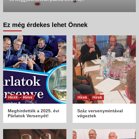
Ez még érdekes lehet Önnek
Hírek
Hírek
Hírek
Hírek
Meghirdették a 2025. évi
Száz versenymintával
Párlatok Versenyét!
végeztek