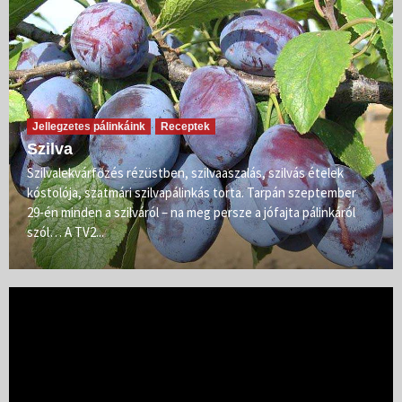
Jellegzetes pálinkáink
Receptek
Szilva
Szilvalekvárfőzés rézüstben, szilvaaszalás, szilvás ételek
kóstolója, szatmári szilvapálinkás torta. Tarpán szeptember
29-én minden a szilváról – na meg persze a jófajta pálinkáról
szól… A TV2...
Videólejátszó