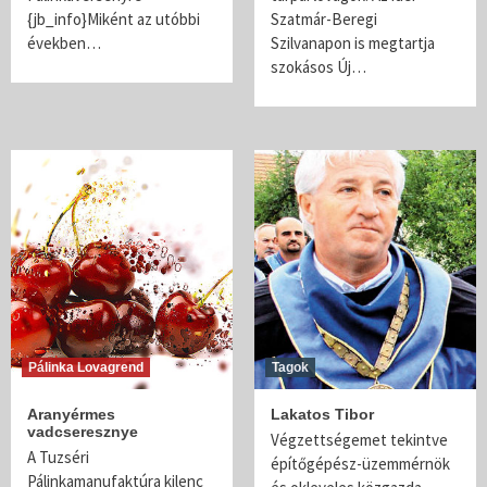
{jb_info}Miként az utóbbi
Szatmár-Beregi
években…
Szilvanapon is megtartja
szokásos Új…
Pálinka Lovagrend
Tagok
Aranyérmes
Lakatos Tibor
vadcseresznye
Végzettségemet tekintve
A Tuzséri
építőgépész-üzemmérnök
Pálinkamanufaktúra kilenc