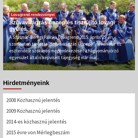
Lovagrend rendezvényei
Szilvavirágzás ünnep és tisztújító lovagi
gyűlés.
A Szatmár-Beregi Pálinka Lovagrend 2015. április 25-én,
szombaton tartotta "Szilvavirágzás Ünnepe" néven már tíz
esztendeje szokásos megemlékezését a hagyományőrző
egyesület által is képviselt tájegység már-már...
Hirdetményeink
2008 Közhasznú jelentés
2009 Közhasznú jelentés
2014-es közhasznú jelentés
2015 évre von Mérlegbeszám