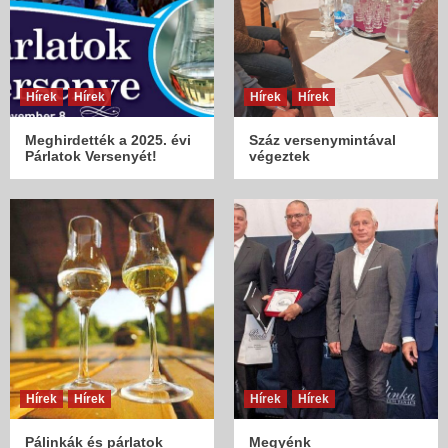
Hírek
Hírek
Hírek
Hírek
Meghirdették a 2025. évi
Száz versenymintával
Párlatok Versenyét!
végeztek
Hírek
Hírek
Hírek
Hírek
Pálinkák és párlatok
Megyénk