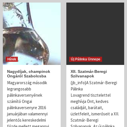
Hírek
Új Pálinka Ünnepe
Nagydíjak, champinok
XII. Szatmár-Beregi
Ongáról Szabolcsba
Szilvanapok
Magyarország második
{jb_info}A Szatmár-Beregi
legrangosabb
Pálinka
pálinkaversenyének
Lovagrend tisztelettel
számító Ongai
meghívja Önt, kedves
pálinkaversenyre 2016
családját, barátait,
januárjában valamennyi
üzletfeleit, ismerőseit a XII.
jelentős kereskedelmi
Szatmár-Beregi
főzde mellett megannyi…
Szilvanapok, Az új pálinka…