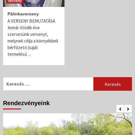
Verseny
Pálinkaverseny
A VERSENY BEMUTATÁSA
Immár ötödik éve
szervezünk versenyt,
melynek célja a környékbeli
bérfőzető (saját
termelésű…
Keresés:
Rendezvényeink