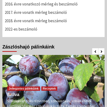
2016. évre vonatkozó mérleg és beszámoló
2017. évre vonatk mérleg beszámoló
2018. évre vonatk mérleg beszámoló
2022-es beszámoló
Zászlóshajó pálinkáink
Jellegzetes pálinkáink
Receptek
Szilva
Szilvalekvárfőzés rézüstben, szilvaaszalás, szilvás ételek
kóstolója, szatmári szilvapálinkás torta. Tarpán szeptember