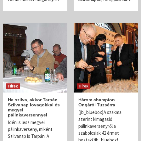
Hírek
Hírek
Ha szilva, akkor Tarpán
Három champion
Szilvanap lovagokkal és
Ongáról Tuzsérra
megyei
{jb_bluebox}A szakma
pálinkaversennyel
szerint kimagasló
Idén is lesz megyei
pálinkaversenyről a
pálinkaverseny, miként
szabolcsiak 42 érmet
Szilvanap is Tarpán. A
hoztak{/jb_bluebox}