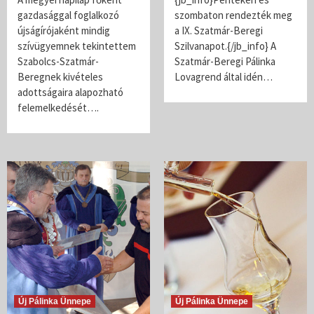
gazdasággal foglalkozó
szombaton rendezték meg
újságírójaként mindig
a IX. Szatmár-Beregi
szívügyemnek tekintettem
Szilvanapot.{/jb_info} A
Szabolcs-Szatmár-
Szatmár-Beregi Pálinka
Beregnek kivételes
Lovagrend által idén…
adottságaira alapozható
felemelkedését….
Új Pálinka Ünnepe
Új Pálinka Ünnepe