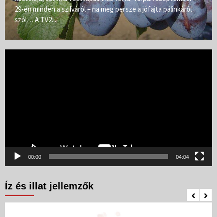
29-én minden a szilváról – na meg persze a jófajta pálinkáról
szól… A TV2...
Videólejátszó
00:00
04:04
Íz és illat jellemzők