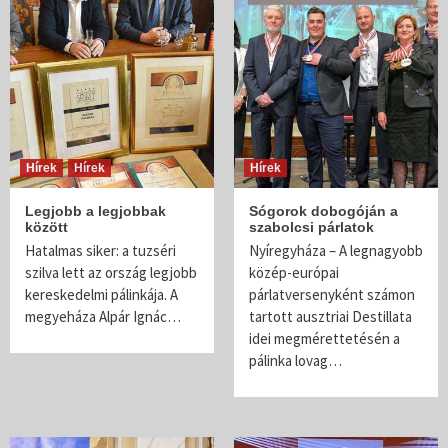
Hírek
Hírek
Hírek
Legjobb a legjobbak
Sógorok dobogóján a
között
szabolcsi párlatok
Hatalmas siker: a tuzséri
Nyíregyháza – A legnagyobb
szilva lett az ország legjobb
közép-európai
kereskedelmi pálinkája. A
párlatversenyként számon
megyeháza Alpár Ignác…
tartott ausztriai Destillata
idei megmérettetésén a
pálinka lovag…