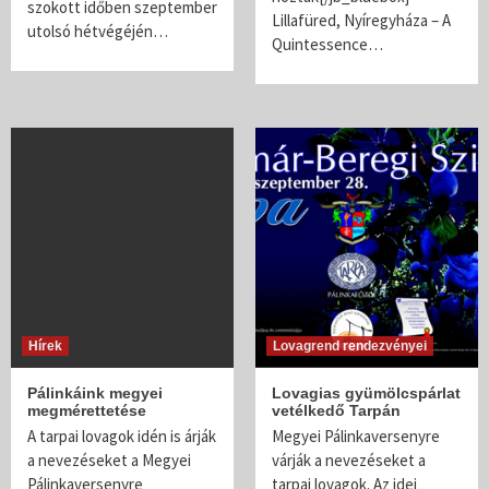
szokott időben szeptember
Lillafüred, Nyíregyháza – A
utolsó hétvégéjén…
Quintessence…
Hírek
Lovagrend rendezvényei
Pálinkáink megyei
Lovagias gyümölcspárlat
megmérettetése
vetélkedő Tarpán
A tarpai lovagok idén is árják
Megyei Pálinkaversenyre
a nevezéseket a Megyei
várják a nevezéseket a
Pálinkaversenyre
tarpai lovagok. Az idei