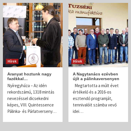
Hírek
Hírek
Aranyat hoztunk nagy
A Nagytanács ezévben
fazékkal…
újít a pálinkaversenyen
Nyíregyháza – Az idén
Megtartotta a múlt évet
rekordszámú, 1318 mintás
értékelő és a 2016-os
nevezéssel dicsekedni
esztendő programját,
képes, VIII. Quintessence
tennivalóit számba vevő
Pálinka- és Párlatverseny…
idei…