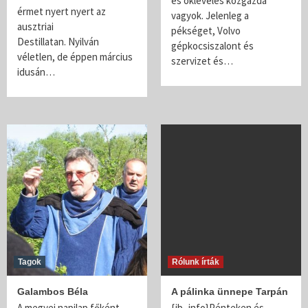
és okleveles közgazda
érmet nyert nyert az
vagyok. Jelenleg a
ausztriai
pékséget, Volvo
Destillatan. Nyilván
gépkocsiszalont és
véletlen, de éppen március
szervizet és…
idusán…
Tagok
Rólunk írták
Galambos Béla
A pálinka ünnepe Tarpán
A megyei napilap főként
{jb_info}Pénteken és