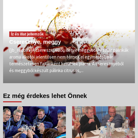
Íz és illat jellemzők
Cseresznye, meggy
{jb_redbox}A cseresznyéből, illetve meggyből készült pálinkák
aroma alkotói jelentősen nem térnek el egymástól, bár
természetesen fajtánként kerülnek piacra. A cseresznyéből
és meggyből készült pálinka citrusos,...
Ez még érdekes lehet Önnek