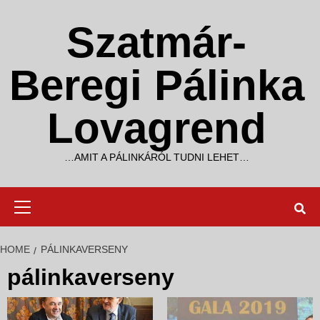
Skip
to
Szatmár-
content
Beregi Pálinka
Lovagrend
…AMIT A PÁLINKÁRÓL TUDNI LEHET…
Primary
Menu
HOME
PÁLINKAVERSENY
pálinkaverseny