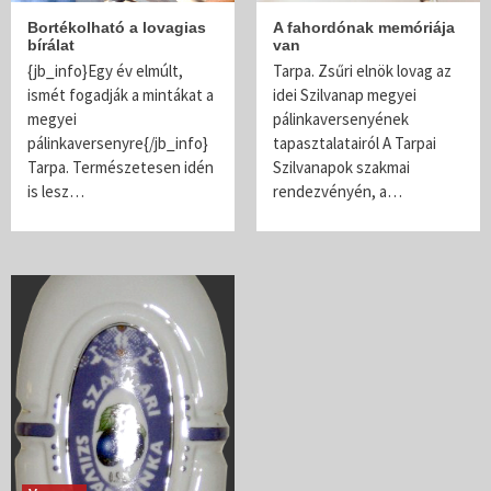
Bortékolható a lovagias
A fahordónak memóriája
bírálat
van
{jb_info}Egy év elmúlt,
Tarpa. Zsűri elnök lovag az
ismét fogadják a mintákat a
idei Szilvanap megyei
megyei
pálinkaversenyének
pálinkaversenyre{/jb_info}
tapasztalatairól A Tarpai
Tarpa. Természetesen idén
Szilvanapok szakmai
is lesz…
rendezvényén, a…