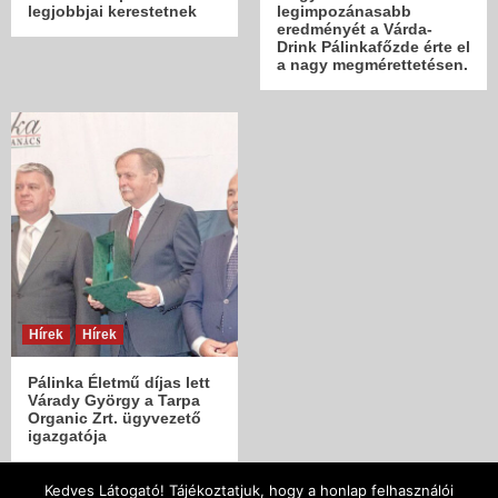
legjobbjai kerestetnek
legimpozánasabb
eredményét a Várda-
Drink Pálinkafőzde érte el
a nagy megmérettetésen.
Hírek
Hírek
Pálinka Életmű díjas lett
Várady György a Tarpa
Organic Zrt. ügyvezető
igazgatója
Kedves Látogató! Tájékoztatjuk, hogy a honlap felhasználói