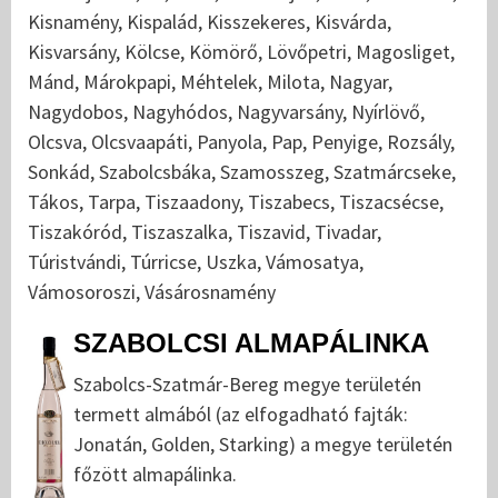
Kisnamény, Kispalád, Kisszekeres, Kisvárda,
Kisvarsány, Kölcse, Kömörő, Lövőpetri, Magosliget,
Mánd, Márokpapi, Méhtelek, Milota, Nagyar,
Nagydobos, Nagyhódos, Nagyvarsány, Nyírlövő,
Olcsva, Olcsvaapáti, Panyola, Pap, Penyige, Rozsály,
Sonkád, Szabolcsbáka, Szamosszeg, Szatmárcseke,
Tákos, Tarpa, Tiszaadony, Tiszabecs, Tiszacsécse,
Tiszakóród, Tiszaszalka, Tiszavid, Tivadar,
Túristvándi, Túrricse, Uszka, Vámosatya,
Vámosoroszi, Vásárosnamény
SZABOLCSI ALMAPÁLINKA
Szabolcs-Szatmár-Bereg megye területén
termett almából (az elfogadható fajták:
Jonatán, Golden, Starking) a megye területén
főzött almapálinka.