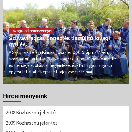
Lovagrend rendezvényei
Szilvavirágzás ünnep és tisztújító lovagi
gyűlés.
A Szatmár-Beregi Pálinka Lovagrend 2015. április 25-én,
szombaton tartotta "Szilvavirágzás Ünnepe" néven már tíz
esztendeje szokásos megemlékezését a hagyományőrző
egyesület által is képviselt tájegység már-már...
Hirdetményeink
2008 Közhasznú jelentés
2009 Közhasznú jelentés