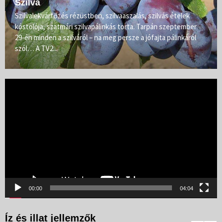
Szilva
Szilvalekvárfőzés rézüstben, szilvaaszalás, szilvás ételek
kóstolója, szatmári szilvapálinkás torta. Tarpán szeptember
29-én minden a szilváról – na meg persze a jófajta pálinkáról
szól… A TV2...
Videólejátszó
00:00
04:04
Íz és illat jellemzők