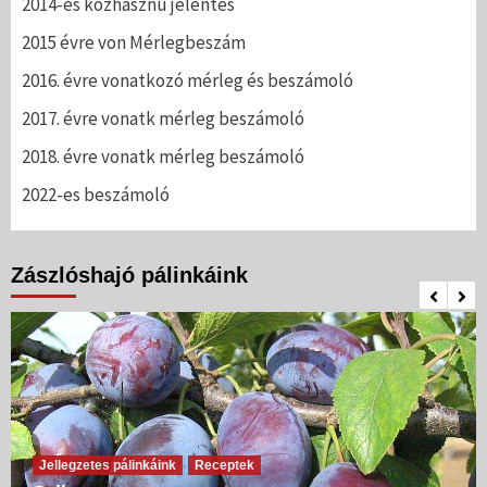
2014-es közhasznú jelentés
2015 évre von Mérlegbeszám
2016. évre vonatkozó mérleg és beszámoló
2017. évre vonatk mérleg beszámoló
2018. évre vonatk mérleg beszámoló
2022-es beszámoló
Zászlóshajó pálinkáink
Jellegzetes pálinkáink
Receptek