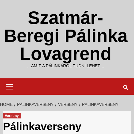
Skip
to
Szatmár-
content
Beregi Pálinka
Lovagrend
…AMIT A PÁLINKÁRÓL TUDNI LEHET…
Primary
Menu
HOME
PÁLINKAVERSENY
VERSENY
PÁLINKAVERSENY
Verseny
Pálinkaverseny