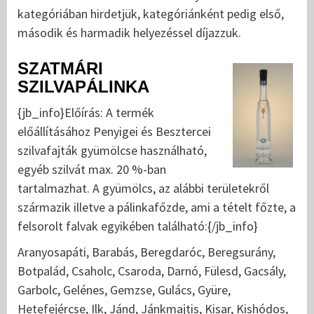
kategóriában hirdetjük, kategóriánként pedig első,
második és harmadik helyezéssel díjazzuk.
SZATMÁRI
SZILVAPÁLINKA
{jb_info}Előírás: A termék
előállításához Penyigei és Besztercei
szilvafajták gyümölcse használható,
egyéb szilvát max. 20 %-ban
tartalmazhat. A gyümölcs, az alábbi területekről
származik illetve a pálinkafőzde, ami a tételt főzte, a
felsorolt falvak egyikében található:{/jb_info}
Aranyosapáti, Barabás, Beregdaróc, Beregsurány,
Botpalád, Csaholc, Csaroda, Darnó, Fülesd, Gacsály,
Garbolc, Gelénes, Gemzse, Gulács, Gyüre,
Hetefejércse, Ilk, Jánd, Jánkmajtis, Kisar, Kishódos,