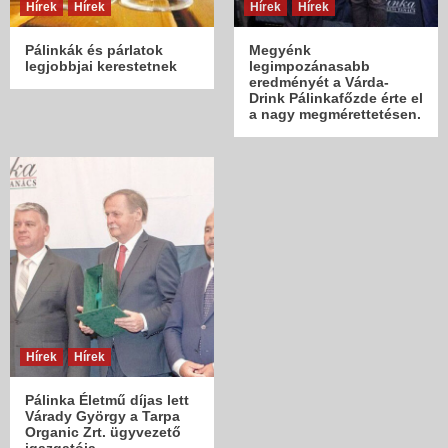
Hírek
Hírek
Hírek
Hírek
Pálinkák és párlatok
Megyénk
legjobbjai kerestetnek
legimpozánasabb
eredményét a Várda-
Drink Pálinkafőzde érte el
a nagy megmérettetésen.
Hírek
Hírek
Pálinka Életmű díjas lett
Várady György a Tarpa
Organic Zrt. ügyvezető