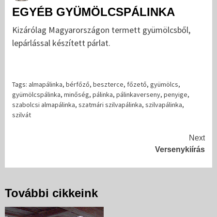
EGYÉB GYÜMÖLCSPÁLINKA
Kizárólag Magyarországon termett gyümölcsből,
lepárlással készített párlat.
Tags:
almapálinka
,
bérfőző
,
beszterce
,
főzető
,
gyümölcs
,
gyümölcspálinka
,
minőség
,
pálinka
,
pálinkaverseny
,
penyige
,
szabolcsi almapálinka
,
szatmári szilvapálinka
,
szilvapálinka
,
szilvát
Continue
Next
Versenykiírás
Reading
További cikkeink