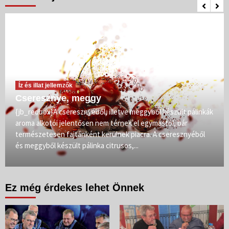
Íz és illat jellemzők
Cseresznye, meggy
{jb_redbox}A cseresznyéből, illetve meggyből készült pálinkák
aroma alkotói jelentősen nem térnek el egymástól, bár
természetesen fajtánként kerülnek piacra. A cseresznyéből
és meggyből készült pálinka citrusos,...
Ez még érdekes lehet Önnek