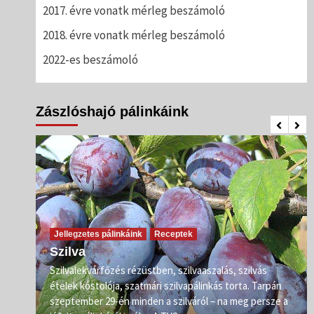
2017. évre vonatk mérleg beszámoló
2018. évre vonatk mérleg beszámoló
2022-es beszámoló
Zászlóshajó pálinkáink
Jellegzetes pálinkáink
Receptek
Szilva
Szilvalekvárfőzés rézüstben, szilvaaszalás, szilvás
s
ételek kóstolója, szatmári szilvapálinkás torta. Tarpán
ő már
szeptember 29-én minden a szilváról – na meg persze a