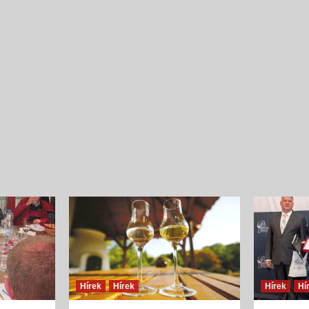
Íz és illat jellemzők
Szilva
{jb_purplebox}Szilvából nyert pálinkák illatösszete
tekintve egyszerű szerkezetűek, ugyanakkor
fajsúlyosak, férfiasak, szépen kiegyensúlyozott
gyümölcsös édességgel és hársfavirág-jelleggel, s
és lágy vaníliás, fahéjas fűszerességgel. Illatalkotó
a csokoládés,...
Hírek
Hírek
Hírek
Hí