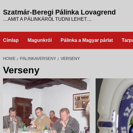
Skip
to
Szatmár-Beregi Pálinka Lovagrend
content
…AMIT A PÁLINKÁRÓL TUDNI LEHET…
Címlap
Magunkról
Pálinka a Magyar párlat
Tarp
HOME
PÁLINKAVERSENY
VERSENY
Verseny