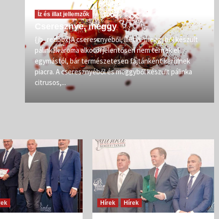
Íz és illat jellemzők
Cseresznye, meggy
vőit
{jb_redbox}A cseresznyéből, illetve meggyből készült
pálinkák aroma alkotói jelentősen nem térnek el
zép
egymástól, bár természetesen fajtánként kerülnek
iban
piacra. A cseresznyéből és meggyből készült pálinka
citrusos,...
rek
Hírek
Hírek