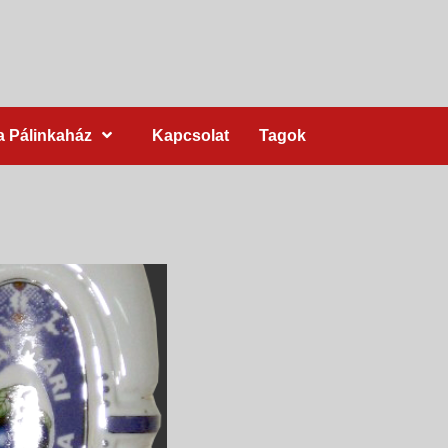
a Pálinkaház
Kapcsolat
Tagok