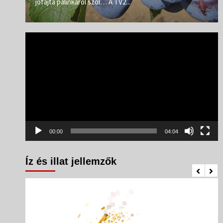
jófajta pálinkáról szól… A TV2...
Videólejátszó
00:00
04:04
Íz és illat jellemzők