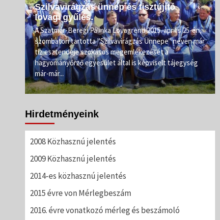
Szilvavirágzás ünnep és tisztújító
lovagi gyűlés.
e.
A Szatmár-Beregi Pálinka Lovagrend 2015. április 25-én,
szombaton tartotta "Szilvavirágzás Ünnepe" néven már
ahogy
tíz esztendeje szokásos megemlékezését a
rőnél
hagyományőrző egyesület által is képviselt tájegység
már-már...
Hirdetményeink
2008 Közhasznú jelentés
2009 Közhasznú jelentés
2014-es közhasznú jelentés
2015 évre von Mérlegbeszám
2016. évre vonatkozó mérleg és beszámoló