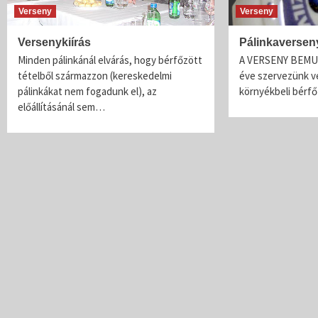
Verseny
Verseny
Versenykiírás
Pálinkaversen
Minden pálinkánál elvárás, hogy bérfőzött
A VERSENY BEMUT
tételből származzon (kereskedelmi
éve szervezünk ve
pálinkákat nem fogadunk el), az
környékbeli bérf
előállításánál sem…