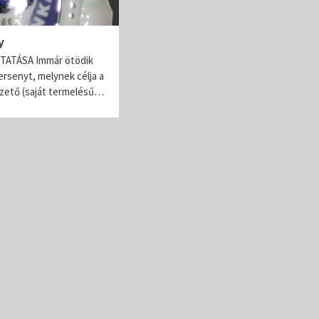
Lovagrend rendezvényei
Pálinkalovagok Szilvavirágzás ünnep
y
A Szatmár-Beregi Pálinka Lovagrend szombaton
ATÁSA Immár ötödik
tartotta a szokásos szilvavirágzás ünnepét. Mint 
rsenyt, melynek célja a
évek óta teszik, ezúttal is Tivadarnál a tiszai vízmé
őzető (saját termelésű…
emlékeztek meg a szőke...