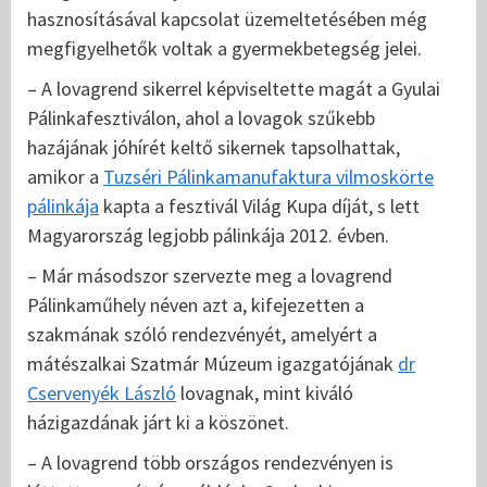
hasznosításával kapcsolat üzemeltetésében még
megfigyelhetők voltak a gyermekbetegség jelei.
– A lovagrend sikerrel képviseltette magát a Gyulai
Pálinkafesztiválon, ahol a lovagok szűkebb
hazájának jóhírét keltő sikernek tapsolhattak,
amikor a
Tuzséri Pálinkamanufaktura vilmoskörte
pálinkája
kapta a fesztivál Világ Kupa díját, s lett
Magyarország legjobb pálinkája 2012. évben.
– Már másodszor szervezte meg a lovagrend
Pálinkaműhely néven azt a, kifejezetten a
szakmának szóló rendezvényét, amelyért a
mátészalkai Szatmár Múzeum igazgatójának
dr
Cservenyék László
lovagnak, mint kiváló
házigazdának járt ki a köszönet.
– A lovagrend több országos rendezvényen is