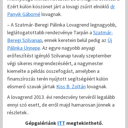
Ezért külön köszönet járt a lovagi zsűrit elnöklő
dr
Panyik Gáborné
lovagnak.
– A Szatmár-Beregi Pálinka Lovagrend legnagyobb,
leglátogatottabb rendezvénye Tarpán a
Szatmár-
Beregi Szilvanap
, ennek keretein belül pedig az
Új
Pálinka Ünnepe
. Az egyre nagyobb anyagi
erőfeszítést igénylő Szilvanap tavaly szeptember
végi sikeres megrendezéséért, a nagymester
kiemelte a példás összefogást, amelyben a
finanszírozás terén nyújtott segítségéért külön
elismerő szavak jártak
Kiss B. Zoltán
lovagnak.
A lovagrend 2013. évi rendezvény tervéről legalább
ennyi szó esett, de erről majd hamarosan jönnek a
részletek..
Gépgalériánk
ITT
megtekinthető.