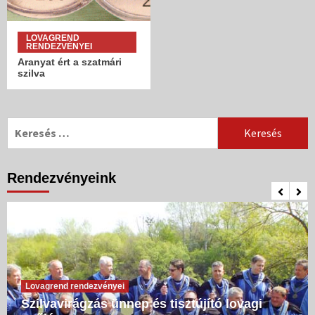
LOVAGREND
RENDEZVÉNYEI
Aranyat ért a szatmári
szilva
Keresés:
Rendezvényeink
Lovagrend rendezvényei
Szilvavirágzás ünnep és tisztújító lovagi