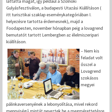
láttatta magát, így például a Szolnoki
Gulyásfesztiválon, a budapesti Utazási Kiállításon (
itt turisztikai szaklap eseménykategóriában I.
helyezésre tartotta érdemesnek), majd a
Foodapesten, november hónapban peig a lovagrend
bemutatót tartott Lembergben az élelmiszeripari
kiállításon.
– Nem kis
feladat volt
ősszel a
Lovagrend
szokásos
megyei
pálinkaversenyének a lebonyolítása, mivel rekord
mennyiségű mintát neveztek be a megmérettetésre.