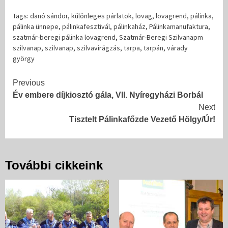
Tags:
danó sándor
,
különleges párlatok
,
lovag
,
lovagrend
,
pálinka
,
pálinka ünnepe
,
pálinkafesztivál
,
pálinkaház
,
Pálinkamanufaktura
,
szatmár-beregi pálinka lovagrend
,
Szatmár-Beregi Szilvanapm
szilvanap
,
szilvanap
,
szilvavirágzás
,
tarpa
,
tarpán
,
várady
györgy
Continue
Previous
Év embere díjkiosztó gála, VII. Nyíregyházi Borbál
Reading
Next
Tisztelt Pálinkafőzde Vezető Hölgy/Úr!
További cikkeink