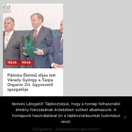
Hírek
Hírek
Pálinka Életmű díjas lett
Várady György a Tarpa
Organic Zrt. ügyvezető
igazgatója
Kedves Látogató! Tájékoztatjuk, hogy a honlap felhasználói
élmény fokozásának érdekében sütiket alkalmazunk. A
| Copyright © 2005 - 2018 | Szatmár-Beregi Pálinka
honlapunk használatával ön a tájékoztatásunkat tudomásul
Lovagrend Designed by SzenJoe |
|
CoverNews
by AF
veszi.
themes.
Elfogadom
Adatvédelmi tájékoztató