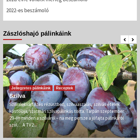
2022-es beszámoló
Zászlóshajó pálinkáink
Jellegzetes pálinkáink
Receptek
Szilva
Szilvalekvárfőzés rézüstben, szilvaaszalás, szilvás ételek
kóstolója, szatmári szilvapálinkás torta. Tarpán szeptember
29-én minden a szilváról – na meg persze a jófajta pálinkáról
szól… A TV2...