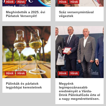
Hírek
Hírek
Hírek
Hírek
Meghirdették a 2025. évi
Száz versenymintával
Párlatok Versenyét!
végeztek
Hírek
Hírek
Hírek
Hírek
Pálinkák és párlatok
Megyénk
legjobbjai kerestetnek
legimpozánasabb
eredményét a Várda-
Drink Pálinkafőzde érte el
a nagy megmérettetésen.