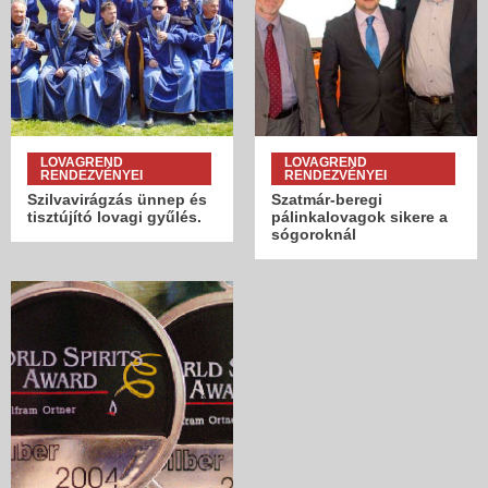
LOVAGREND
LOVAGREND
RENDEZVÉNYEI
RENDEZVÉNYEI
Szilvavirágzás ünnep és
Szatmár-beregi
tisztújító lovagi gyűlés.
pálinkalovagok sikere a
sógoroknál