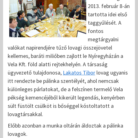
2013. február 8-án
tartotta idei első
taggyűlését. A
fontos
megtárgyalni
valókat napirendjére tűző lovagi összejövetel
kellemes, baráti miliőben zajlott le Nyíregyházán a
Vela Kft. föld alatti rejtekhelyén.
A társaság
ügyvezető tulajdonosa,
Lakatos Tibor
lovag ugyanis
itt rendezte be pálinka szentélyét, ahol nemcsak
különleges párlatokat, de a felszínen termelő Vela
pékség kemencéjéből kikerült legendás, kenyérben
sült füstölt csülköt is bőséggel kóstoltatott a
lovagtársakkal.
Előbb azonban a munka oltárán áldoztak a pálinka
lovagok.