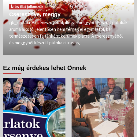
Íz és illat jellemzők
Cseresznye, meggy
{jb_redbox}A cseresznyéből, illetve meggyből készült pálinkák
aroma alkotói jelentősen nem térnek el egymástól, bár
természetesen fajtánként kerülnek piacra. A cseresznyéből
és meggyből készült pálinka citrusos,...
Ez még érdekes lehet Önnek