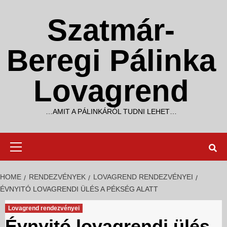
Skip
to
Szatmár-
content
Beregi Pálinka
Lovagrend
…AMIT A PÁLINKÁRÓL TUDNI LEHET…
Primary
Menu
HOME
RENDEZVÉNYEK
LOVAGREND RENDEZVÉNYEI
ÉVNYITÓ LOVAGRENDI ÜLÉS A PÉKSÉG ALATT
Lovagrend rendezvényei
Évnyitó lovagrendi ülés