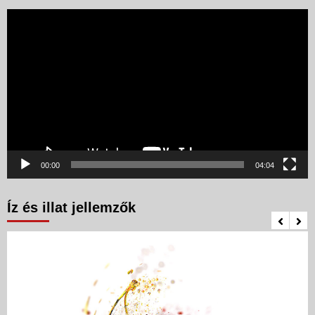
Videólejátszó
00:00
04:04
Íz és illat jellemzők