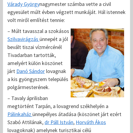
Várady György
nagymester számba vette a civil
egyesület múlt évben végzett munkáját. Hál istennek
volt miről említést tennie:
– Múlt tavasszal a szokásos
Szilvavirágzás
ünnepét a jól
bevált tiszai vízmércénél
Tivadarban tartották,
amelyért külön köszönet
járt
Danó Sándor
lovagnak
a kis gyöngyszem település
polgármesterének.
– Tavaly áprilisban
megtörtént Tarpán, a lovagrend székhelyén a
Pálinkaház
ünnepélyes átadása (köszönet járt ezért
Szabó Attilának,
dr Páll István
,
Horváth Ákos
lovagoknak) amelynek turisztikai célú