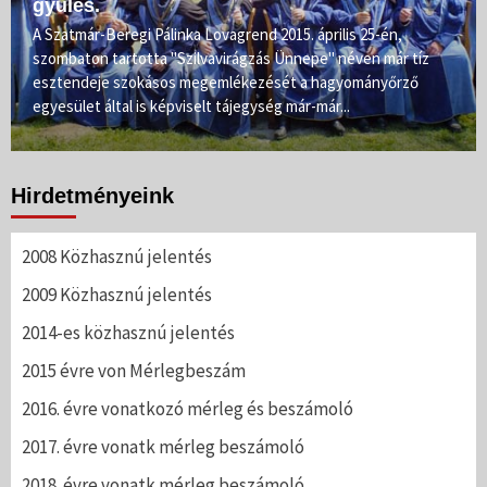
gyűlés.
A Szatmár-Beregi Pálinka Lovagrend 2015. április 25-én,
szombaton tartotta "Szilvavirágzás Ünnepe" néven már tíz
esztendeje szokásos megemlékezését a hagyományőrző
egyesület által is képviselt tájegység már-már...
Hirdetményeink
2008 Közhasznú jelentés
2009 Közhasznú jelentés
2014-es közhasznú jelentés
2015 évre von Mérlegbeszám
2016. évre vonatkozó mérleg és beszámoló
2017. évre vonatk mérleg beszámoló
2018. évre vonatk mérleg beszámoló