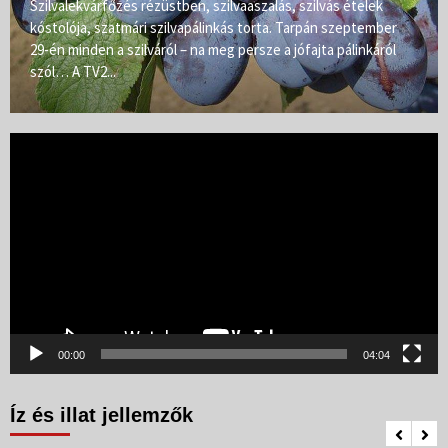
Szilvalekvárfőzés rézüstben, szilvaaszalás, szilvás ételek
kóstolója, szatmári szilvapálinkás torta. Tarpán szeptember
29-én minden a szilváról – na meg persze a jófajta pálinkáról
szól… A TV2...
Videólejátszó
00:00
04:04
Íz és illat jellemzők