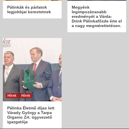
Pálinkák és párlatok
Megyénk
legjobbjai kerestetnek
legimpozánasabb
eredményét a Várda-
Drink Pálinkafőzde érte el
a nagy megmérettetésen.
Hírek
Hírek
Pálinka Életmű díjas lett
Várady György a Tarpa
Organic Zrt. ügyvezető
igazgatója