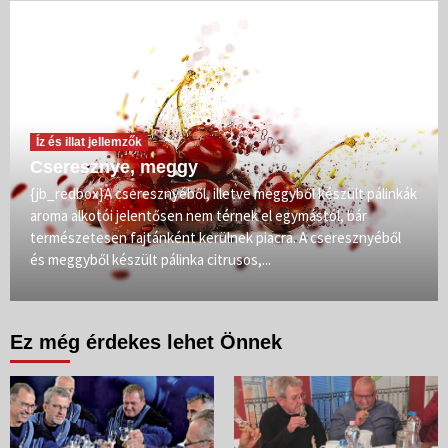
Íz és illat jellemzők
Cseresznye, meggy
{jb_redbox}A cseresznyéből, illetve meggyből készült pálinkák
aroma alkotói jelentősen nem térnek el egymástól, bár
természetesen fajtánként kerülnek piacra. A cseresznyéből
és meggyből készült pálinka citrusos,...
Ez még érdekes lehet Önnek