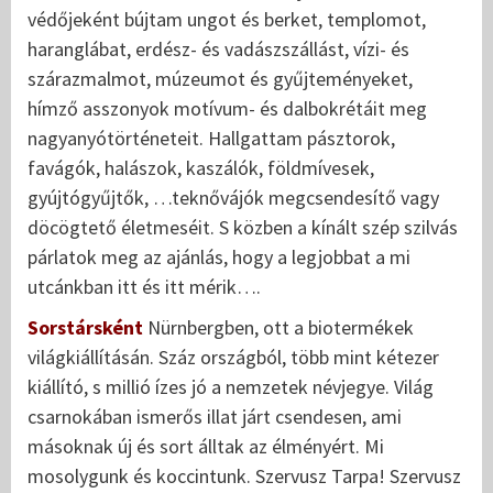
védőjeként bújtam ungot és berket, templomot,
haranglábat, erdész- és vadászszállást, vízi- és
szárazmalmot, múzeumot és gyűjteményeket,
hímző asszonyok motívum- és dalbokrétáit meg
nagyanyótörténeteit. Hallgattam pásztorok,
favágók, halászok, kaszálók, földmívesek,
gyújtógyűjtők, …teknővájók megcsendesítő vagy
döcögtető életmeséit. S közben a kínált szép szilvás
párlatok meg az ajánlás, hogy a legjobbat a mi
utcánkban itt és itt mérik….
Sorstársként
Nürnbergben, ott a biotermékek
világkiállításán. Száz országból, több mint kétezer
kiállító, s millió ízes jó a nemzetek névjegye. Világ
csarnokában ismerős illat járt csendesen, ami
másoknak új és sort álltak az élményért. Mi
mosolygunk és koccintunk. Szervusz Tarpa! Szervusz