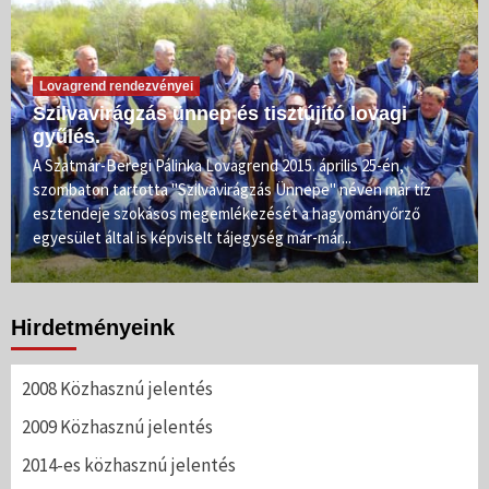
Lovagrend rendezvényei
Szilvavirágzás ünnep és tisztújító lovagi
gyűlés.
A Szatmár-Beregi Pálinka Lovagrend 2015. április 25-én,
szombaton tartotta "Szilvavirágzás Ünnepe" néven már tíz
esztendeje szokásos megemlékezését a hagyományőrző
egyesület által is képviselt tájegység már-már...
Hirdetményeink
2008 Közhasznú jelentés
2009 Közhasznú jelentés
2014-es közhasznú jelentés