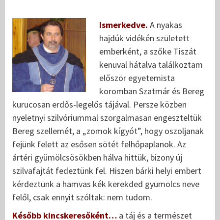
Ismerkedve.
A nyakas
hajdúk vidékén született
emberként, a szőke Tiszát
kenuval hátalva találkoztam
először egyetemista
koromban Szatmár és Bereg
kurucosan erdős-legelős tájával. Persze közben
nyeletnyi szilvóriummal szorgalmasan engeszteltük
Bereg szellemét, a „zomok kígyót”, hogy oszoljanak
fejünk felett az esősen sötét felhőpaplanok. Az
ártéri gyümölcsösökben hálva hittük, bizony új
szilvafajtát fedeztünk fel. Hiszen bárki helyi embert
kérdeztünk a hamvas kék kerekded gyümölcs neve
felől, csak ennyit szóltak: nem tudom.
Később kincskeresőként…
a táj és a természet