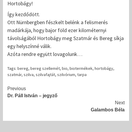
Hortobágy!
Így kezdődött.
Ott Nürnbergben fészkelt belénk a felismerés
madárkája, hogy bajor föld ezer kilométernyi
távolságából Hortobágy meg Szatmár és Bereg síkja
egy helyszínné válik.
Azóta rendre együtt lovagolunk…
Tags:
bereg
,
bereg szellemét
,
bio
,
biotermékek
,
hortobágy
,
szatmár
,
szilva
,
szilvafajtát
,
szilvórium
,
tarpa
Continue
Previous
Dr. Páll István – jegyző
Reading
Next
Galambos Béla