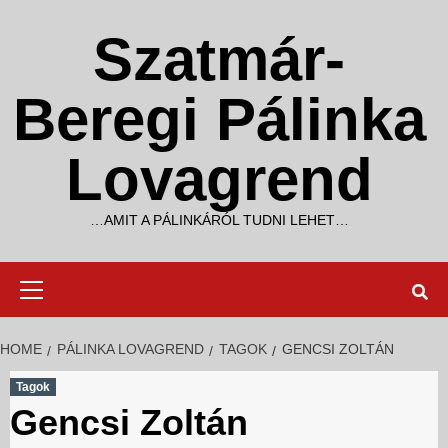
Skip
to
Szatmár-
content
Beregi Pálinka
Lovagrend
…AMIT A PÁLINKÁRÓL TUDNI LEHET…
Primary
Menu
HOME
PÁLINKA LOVAGREND
TAGOK
GENCSI ZOLTÁN
Tagok
Gencsi Zoltán