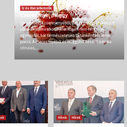
Íz és illat jellemzők
Cseresznye, meggy
vőit
{jb_redbox}A cseresznyéből, illetve meggyből készült
pálinkák aroma alkotói jelentősen nem térnek el
zép
egymástól, bár természetesen fajtánként kerülnek
iban
piacra. A cseresznyéből és meggyből készült pálinka
citrusos,...
rek
Hírek
Hírek