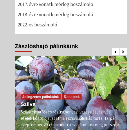
2017. évre vonatk mérleg beszámoló
2018. évre vonatk mérleg beszámoló
2022-es beszámoló
Zászlóshajó pálinkáink
Jellegzetes pálinkáink
Receptek
Szilva
Szilvalekvárfőzés rézüstben, szilvaaszalás, szilvás
s
ételek kóstolója, szatmári szilvapálinkás torta. Tarpán
ő már
szeptember 29-én minden a szilváról – na meg persze a