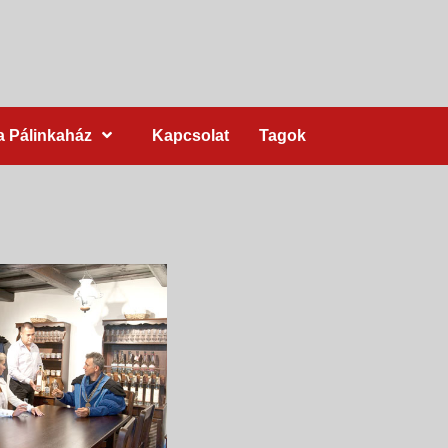
a Pálinkaház
Kapcsolat
Tagok