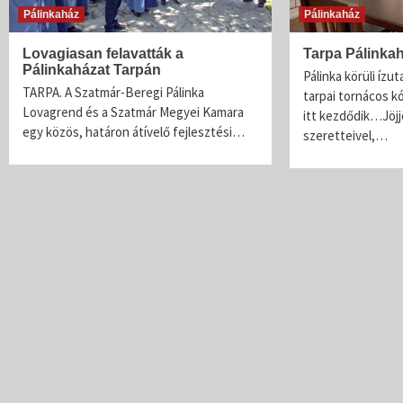
Pálinkaház
Pálinkaház
Lovagiasan felavatták a
Tarpa Pálinka
Pálinkaházat Tarpán
Pálinka körüli ízut
TARPA. A Szatmár-Beregi Pálinka
tarpai tornácos k
Lovagrend és a Szatmár Megyei Kamara
itt kezdődik…Jöjjö
egy közös, határon átívelő fejlesztési…
szeretteivel,…