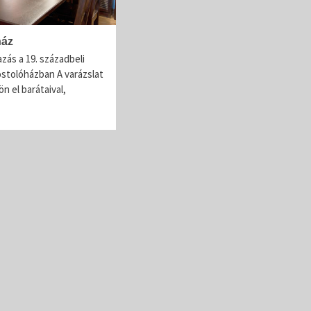
Lovagrend rendezvényei
Pálinkalovagok Szilvavirágzás ünnep
ház
A Szatmár-Beregi Pálinka Lovagrend szombaton
azás a 19. századbeli
tartotta a szokásos szilvavirágzás ünnepét. Mint 
óstolóházban A varázslat
évek óta teszik, ezúttal is Tivadarnál a tiszai vízmé
n el barátaival,
emlékeztek meg a szőke...