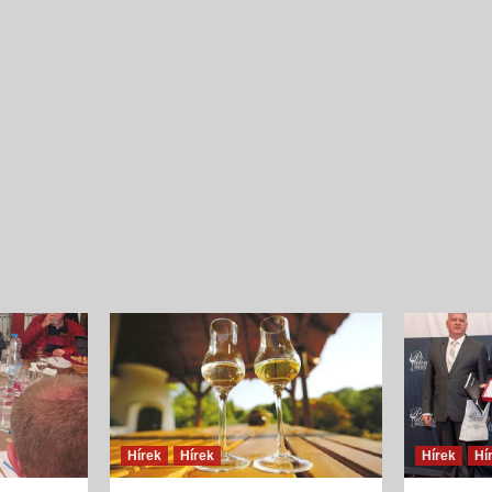
Íz és illat jellemzők
Szilva
{jb_purplebox}Szilvából nyert pálinkák illatösszete
tekintve egyszerű szerkezetűek, ugyanakkor
fajsúlyosak, férfiasak, szépen kiegyensúlyozott
gyümölcsös édességgel és hársfavirág-jelleggel, s
és lágy vaníliás, fahéjas fűszerességgel. Illatalkotó
a csokoládés,...
Hírek
Hírek
Hírek
Hí