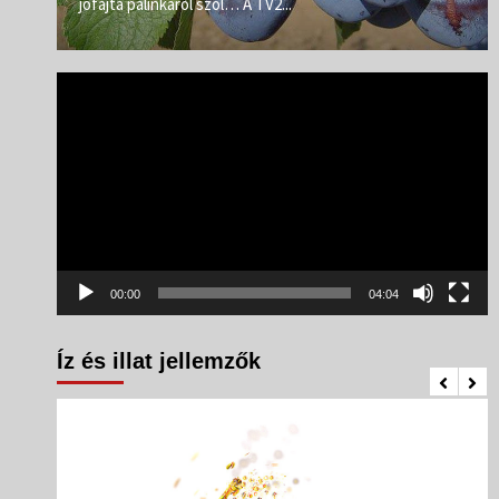
jófajta pálinkáról szól… A TV2...
Videólejátszó
00:00
04:04
Íz és illat jellemzők