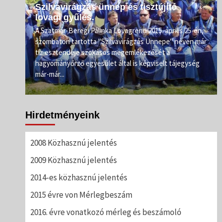
Szilvavirágzás ünnep és tisztújító
lovagi gyűlés.
e.
A Szatmár-Beregi Pálinka Lovagrend 2015. április 25-én,
szombaton tartotta "Szilvavirágzás Ünnepe" néven már
ahogy
tíz esztendeje szokásos megemlékezését a
rőnél
hagyományőrző egyesület által is képviselt tájegység
már-már...
Hirdetményeink
2008 Közhasznú jelentés
2009 Közhasznú jelentés
2014-es közhasznú jelentés
2015 évre von Mérlegbeszám
2016. évre vonatkozó mérleg és beszámoló