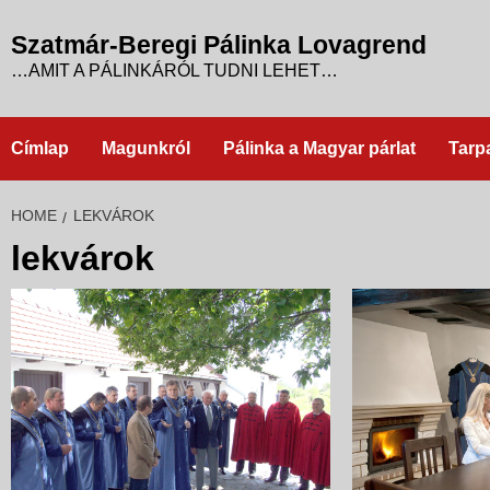
Skip
to
Szatmár-Beregi Pálinka Lovagrend
content
…AMIT A PÁLINKÁRÓL TUDNI LEHET…
Címlap
Magunkról
Pálinka a Magyar párlat
Tarp
HOME
LEKVÁROK
lekvárok