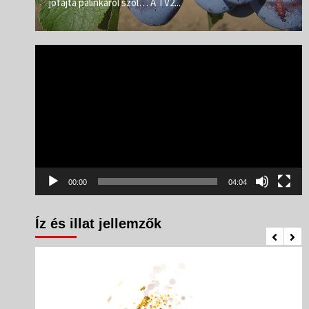
jófajta pálinkáról szól… A TV2...
Videólejátszó
00:00
04:04
Íz és illat jellemzők