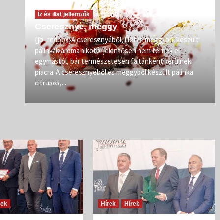
Íz és illat jellemzők
Cseresznye, meggy
vőit
{jb_redbox}A cseresznyéből, illetve meggyből készült
pálinkák aroma alkotói jelentősen nem térnek el
zép
egymástól, bár természetesen fajtánként kerülnek
iban
piacra. A cseresznyéből és meggyből készült pálinka
citrusos,...
rek
Hírek
Hírek