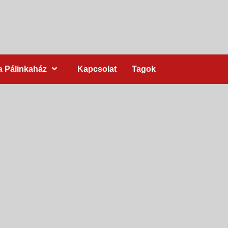
a Pálinkaház
Kapcsolat
Tagok