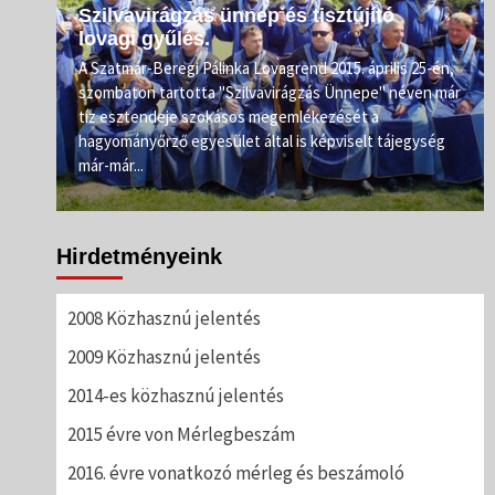
Szilvavirágzás ünnep és tisztújító
lovagi gyűlés.
e.
A Szatmár-Beregi Pálinka Lovagrend 2015. április 25-én,
szombaton tartotta "Szilvavirágzás Ünnepe" néven már
ahogy
tíz esztendeje szokásos megemlékezését a
rőnél
hagyományőrző egyesület által is képviselt tájegység
már-már...
Hirdetményeink
2008 Közhasznú jelentés
2009 Közhasznú jelentés
2014-es közhasznú jelentés
2015 évre von Mérlegbeszám
2016. évre vonatkozó mérleg és beszámoló