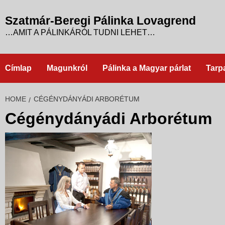
Skip
to
Szatmár-Beregi Pálinka Lovagrend
content
…AMIT A PÁLINKÁRÓL TUDNI LEHET…
Címlap
Magunkról
Pálinka a Magyar párlat
Tarp
HOME
CÉGÉNYDÁNYÁDI ARBORÉTUM
Cégénydányádi Arborétum