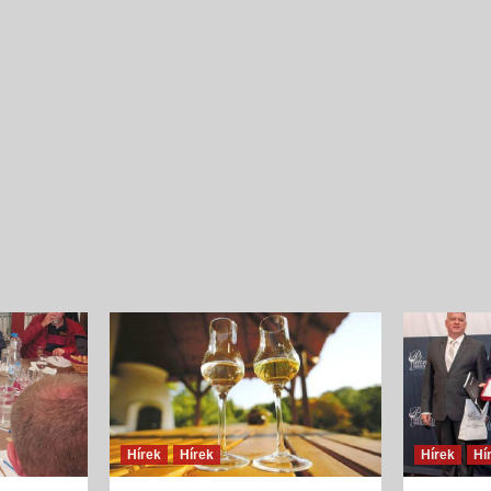
Íz és illat jellemzők
Szilva
{jb_purplebox}Szilvából nyert pálinkák illatösszete
tekintve egyszerű szerkezetűek, ugyanakkor
fajsúlyosak, férfiasak, szépen kiegyensúlyozott
gyümölcsös édességgel és hársfavirág-jelleggel, s
és lágy vaníliás, fahéjas fűszerességgel. Illatalkotó
a csokoládés,...
Hírek
Hírek
Hírek
Hí