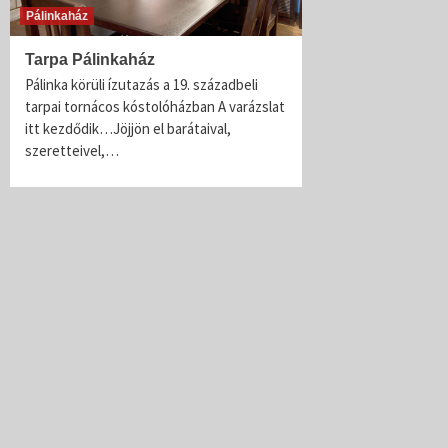
Pálinkaház
Tarpa Pálinkaház
Pálinka körüli ízutazás a 19. századbeli
tarpai tornácos kóstolóházban A varázslat
itt kezdődik…Jöjjön el barátaival,
szeretteivel,…