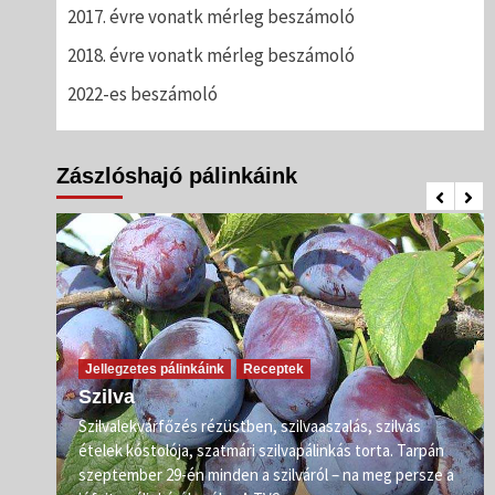
2017. évre vonatk mérleg beszámoló
2018. évre vonatk mérleg beszámoló
2022-es beszámoló
Zászlóshajó pálinkáink
Jellegzetes pálinkáink
Receptek
Szilva
Szilvalekvárfőzés rézüstben, szilvaaszalás, szilvás
s
ételek kóstolója, szatmári szilvapálinkás torta. Tarpán
ő már
szeptember 29-én minden a szilváról – na meg persze a