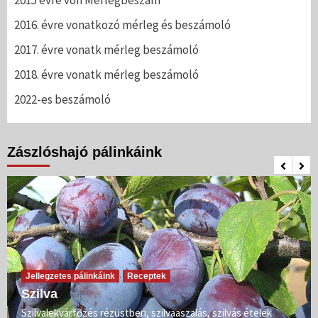
2015 évre von Mérlegbeszám
2016. évre vonatkozó mérleg és beszámoló
2017. évre vonatk mérleg beszámoló
2018. évre vonatk mérleg beszámoló
2022-es beszámoló
Zászlóshajó pálinkáink
Jellegzetes pálinkáink
Receptek
Szilva
Szilvalekvárfőzés rézüstben, szilvaaszalás, szilvás ételek