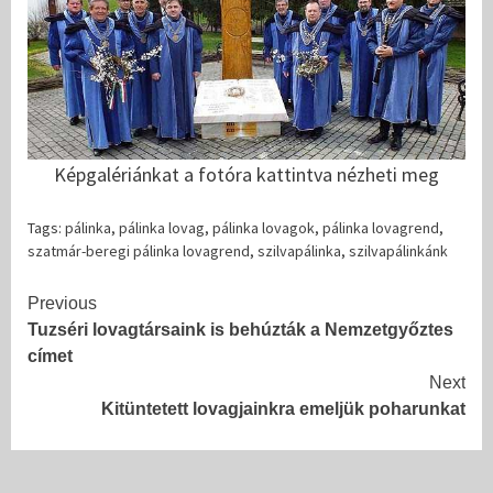
Képgalériánkat a fotóra kattintva nézheti meg
Tags:
pálinka
,
pálinka lovag
,
pálinka lovagok
,
pálinka lovagrend
,
szatmár-beregi pálinka lovagrend
,
szilvapálinka
,
szilvapálinkánk
Continue
Previous
Tuzséri lovagtársaink is behúzták a Nemzetgyőztes
Reading
címet
Next
Kitüntetett lovagjainkra emeljük poharunkat