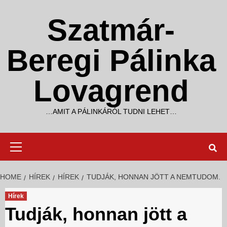
Skip
to
Szatmár-
content
Beregi Pálinka
Lovagrend
…AMIT A PÁLINKÁRÓL TUDNI LEHET…
Primary
Menu
HOME
HÍREK
HÍREK
TUDJÁK, HONNAN JÖTT A NEMTUDOM.
Hírek
Tudják, honnan jött a