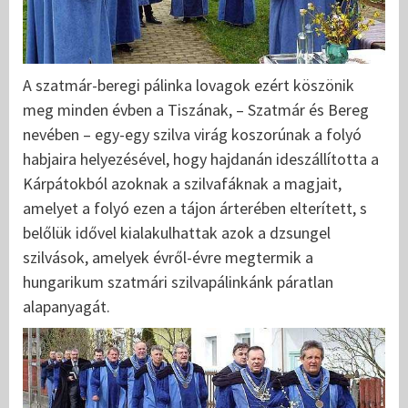
A szatmár-beregi pálinka lovagok ezért köszönik
meg minden évben a Tiszának, – Szatmár és Bereg
nevében – egy-egy szilva virág koszorúnak a folyó
habjaira helyezésével, hogy hajdanán ideszállította a
Kárpátokból azoknak a szilvafáknak a magjait,
amelyet a folyó ezen a tájon árterében elterített, s
belőlük idővel kialakulhattak azok a dzsungel
szilvások, amelyek évről-évre megtermik a
hungarikum szatmári szilvapálinkánk páratlan
alapanyagát.