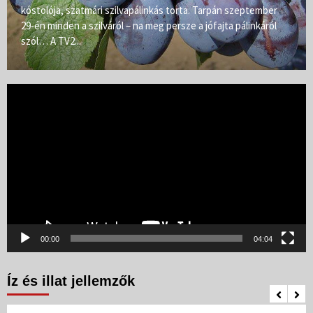
kóstolója, szatmári szilvapálinkás torta. Tarpán szeptember
29-én minden a szilváról – na meg persze a jófajta pálinkáról
szól… A TV2...
Videólejátszó
00:00
04:04
Íz és illat jellemzők