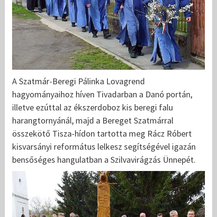
A Szatmár-Beregi Pálinka Lovagrend
hagyományaihoz híven Tivadarban a Danó portán,
illetve ezúttal az ékszerdoboz kis beregi falu
harangtornyánál, majd a Bereget Szatmárral
összekötő Tisza-hídon tartotta meg Rácz Róbert
kisvarsányi református lelkesz segítségével igazán
bensőséges hangulatban a Szilvavirágzás Ünnepét.