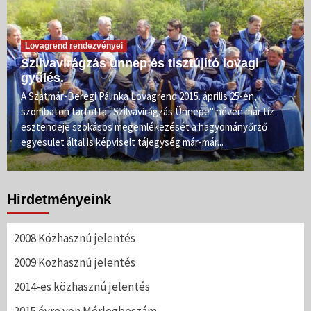
Lovagrend rendezvényei
Szilvavirágzás ünnep és tisztújító lovagi
gyűlés.
A Szatmár-Beregi Pálinka Lovagrend 2015. április 25-én,
szombaton tartotta "Szilvavirágzás Ünnepe" néven már tíz
esztendeje szokásos megemlékezését a hagyományőrző
egyesület által is képviselt tájegység már-már...
Hirdetményeink
2008 Közhasznú jelentés
2009 Közhasznú jelentés
2014-es közhasznú jelentés