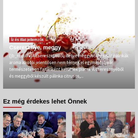
Íz és illat jellemzők
Cseresznye, meggy
{jb_redbox}A cseresznyéből, illetve meggyből készült pálinkák
aroma alkotói jelentősen nem térnek el egymástól, bár
természetesen fajtánként kerülnek piacra. A cseresznyéből
és meggyből készült pálinka citrusos,...
Ez még érdekes lehet Önnek