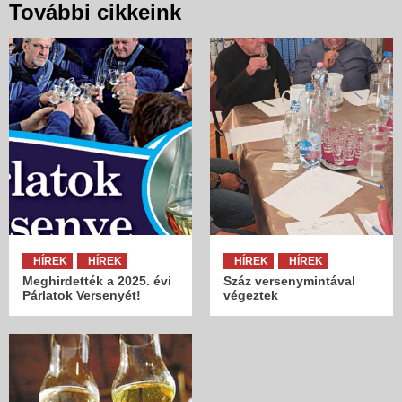
További cikkeink
HÍREK
HÍREK
HÍREK
HÍREK
Meghirdették a 2025. évi
Száz versenymintával
Párlatok Versenyét!
végeztek