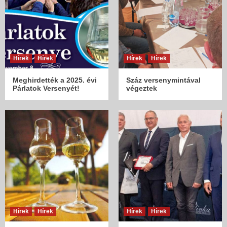
Hírek
Hírek
Hírek
Hírek
Meghirdették a 2025. évi
Száz versenymintával
Párlatok Versenyét!
végeztek
Hírek
Hírek
Hírek
Hírek