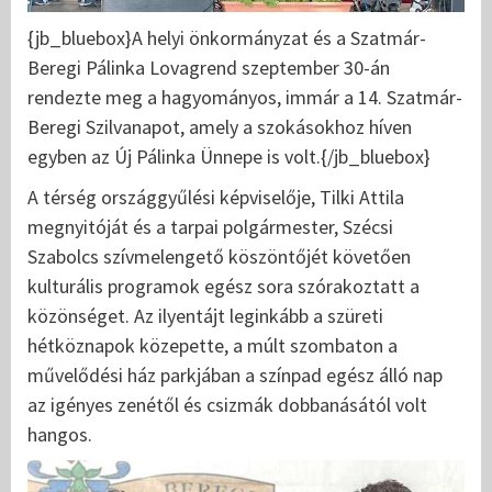
{jb_bluebox}A helyi önkormányzat és a Szatmár-
Beregi Pálinka Lovagrend szeptember 30-án
rendezte meg a hagyományos, immár a 14. Szatmár-
Beregi Szilvanapot, amely a szokásokhoz híven
egyben az Új Pálinka Ünnepe is volt.{/jb_bluebox}
A térség országgyűlési képviselője, Tilki Attila
megnyitóját és a tarpai polgármester, Szécsi
Szabolcs szívmelengető köszöntőjét követően
kulturális programok egész sora szórakoztatt a
közönséget. Az ilyentájt leginkább a szüreti
hétköznapok közepette, a múlt szombaton a
művelődési ház parkjában a színpad egész álló nap
az igényes zenétől és csizmák dobbanásától volt
hangos.