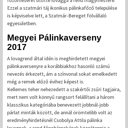
főzőmeserét ütötte lovaggá a rend magymestere.
Ezzel a szatmári táj ikonikus pálinkafőző települése
is képviselve lett, a Szatmár-Bereget fölvállaló
egyesületben.
Megyei Pálinkaverseny
2017
A lovagrend által idén is meghirdetett megyei
pálinkaversenyre a korábbiakhoz hasonló számú
nevezés érkezett, ám a színvonal sokat emelkedett
még a remek előző évihez képest is.
Kellemes teher nehezedett a szakértői zsűri tagjaira,
mert nem volt könnyű rangsort felállítani a három
klasszikus kategóriába benevezett jobbnál-jobb
párlat minták között, de annál örömtelibb volt az
eredményhirdetésnél Csobolya Attila pálinka
lovagnak, a rend főpohárnokának közzétennie a