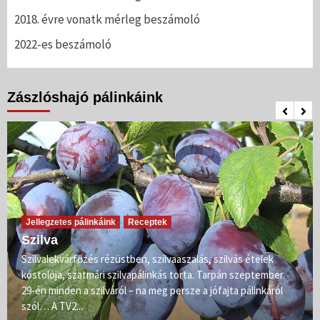
2018. évre vonatk mérleg beszámoló
2022-es beszámoló
Zászlóshajó pálinkáink
Jellegzetes pálinkáink
Receptek
Szilva
Szilvalekvárfőzés rézüstben, szilvaaszalás, szilvás ételek
kóstolója, szatmári szilvapálinkás torta. Tarpán szeptember
29-én minden a szilváról – na meg persze a jófajta pálinkáról
szól… A TV2...