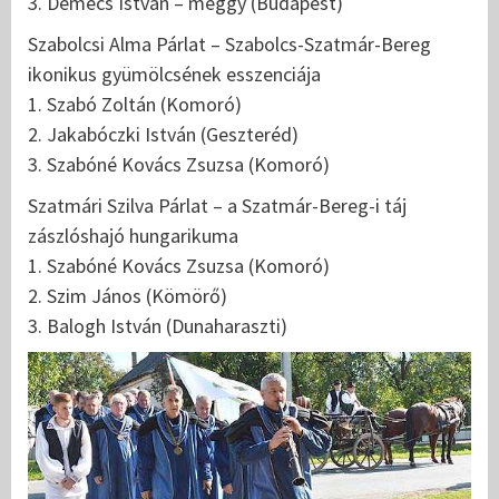
3. Demecs István – meggy (Budapest)
Szabolcsi Alma Párlat – Szabolcs-Szatmár-Bereg
ikonikus gyümölcsének esszenciája
1. Szabó Zoltán (Komoró)
2. Jakabóczki István (Geszteréd)
3. Szabóné Kovács Zsuzsa (Komoró)
Szatmári Szilva Párlat – a Szatmár-Bereg-i táj
zászlóshajó hungarikuma
1. Szabóné Kovács Zsuzsa (Komoró)
2. Szim János (Kömörő)
3. Balogh István (Dunaharaszti)