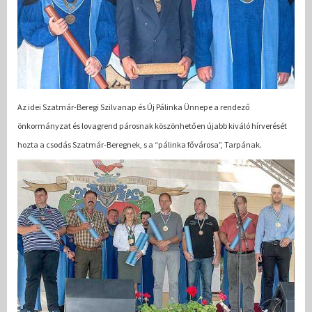
Az idei Szatmár-Beregi Szilvanap és Új Pálinka Ünnepe a rendező
önkormányzat és lovagrend párosnak köszönhetően újabb kiváló hírverését
hozta a csodás Szatmár-Beregnek, s a “pálinka fővárosa”, Tarpának.