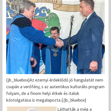
{jb_bluebox}Az ezernyi érdeklődő jó hangulatát nem
csupán a verőfény, s az autentikus kulturális program
folyam, de a finom helyi étkek és italok
kóstolgatása is megalapozta.{/jb_bluebox}
Láthatták a még a