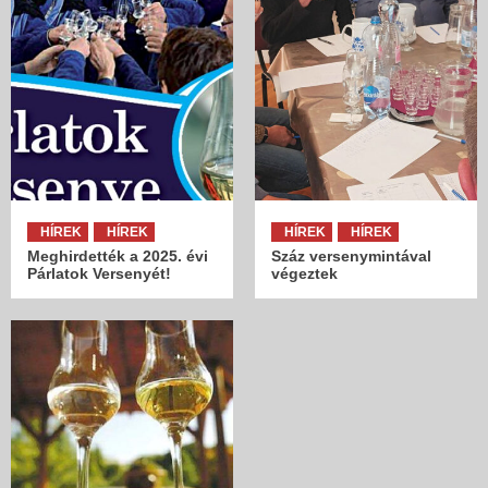
HÍREK
HÍREK
HÍREK
HÍREK
Meghirdették a 2025. évi
Száz versenymintával
Párlatok Versenyét!
végeztek