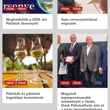
Hírek
Hírek
Hírek
Hírek
Meghirdették a 2025. évi
Száz versenymintával
Párlatok Versenyét!
végeztek
Hírek
Hírek
Hírek
Hírek
Pálinkák és párlatok
Megyénk
legjobbjai kerestetnek
legimpozánasabb
eredményét a Várda-
Drink Pálinkafőzde érte el
a nagy megmérettetésen.