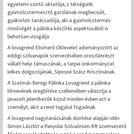
egyetemi szintű oktatója, s térségünk
gyümölcstermesztő gazdáinak megbecsült,
gyakorlati tanácsadója, aki a gyümölcstermés
minőségét a pálinka készítés aspektusából is
behatóan vizsgálja.
A lovagrend Elismerő Oklevelet adományozott az
eddigi szilvanapok szervezésében oroszlánrészt
vállalt helyi támaszának, a tarpai önkormányzat
lelkes dolgozójának, Siposné Szász Krisztinának.
A Szatmár-Beregi Pálinka Lovagrend a pálinka
hírnevének öregbítése szellemében választja a
javasolt jelentkezők közül minden évben azt a
személyt, akit a rend tagjává fogadnak.
A lovagrend nagytanácsának döntése alapján idén
Simon Lászlót a Panyolai Szilvaórium Kft üzemvezető