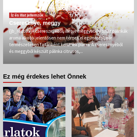
Íz és illat jellemzők
Cseresznye, meggy
{jb_redbox}A cseresznyéből, illetve meggyből készült pálinkák
aroma alkotói jelentősen nem térnek el egymástól, bár
természetesen fajtánként kerülnek piacra. A cseresznyéből
és meggyből készült pálinka citrusos,...
Ez még érdekes lehet Önnek