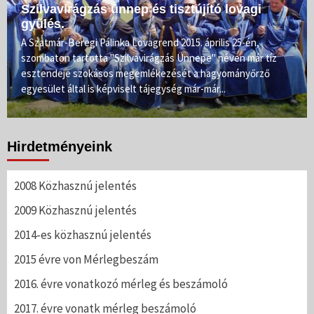
Szilvavirágzás ünnep és tisztújító lovagi
gyűlés.
A Szatmár-Beregi Pálinka Lovagrend 2015. április 25-én,
szombaton tartotta "Szilvavirágzás Ünnepe" néven már tíz
esztendeje szokásos megemlékezését a hagyományőrző
egyesület által is képviselt tájegység már-már...
Hirdetményeink
2008 Közhasznú jelentés
2009 Közhasznú jelentés
2014-es közhasznú jelentés
2015 évre von Mérlegbeszám
2016. évre vonatkozó mérleg és beszámoló
2017. évre vonatk mérleg beszámoló