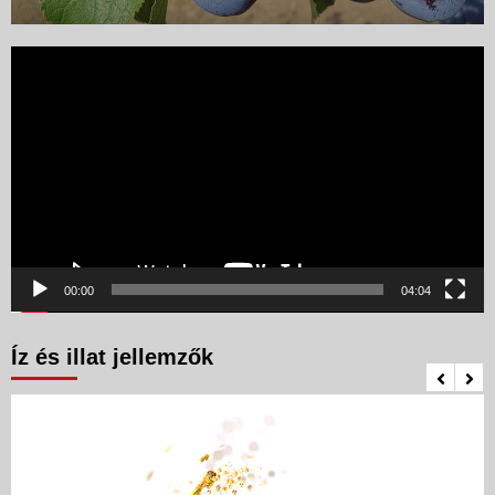
Videólejátszó
00:00
04:04
Íz és illat jellemzők