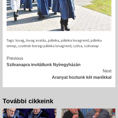
Tags:
lovag
,
lovag avatás
,
pálinka
,
pálinka lovagrend
,
pálinka
ünnep
,
szatmár-beregi pálinka lovagrend
,
szilva
,
szilvanap
Continue
Previous
Szilvanapra invitáltunk Nyíregyházán
Reading
Next
Aranyat hoztunk két marékkal
További cikkeink