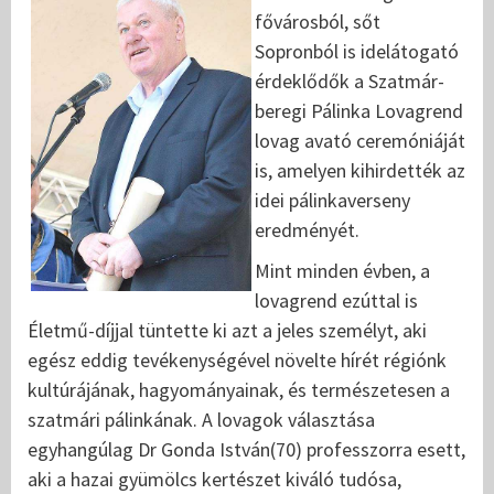
fővárosból, sőt
Sopronból is idelátogató
érdeklődők a Szatmár-
beregi Pálinka Lovagrend
lovag avató ceremóniáját
is, amelyen kihirdették az
idei pálinkaverseny
eredményét.
Mint minden évben, a
lovagrend ezúttal is
Életmű-díjjal tüntette ki azt a jeles személyt, aki
egész eddig tevékenységével növelte hírét régiónk
kultúrájának, hagyományainak, és természetesen a
szatmári pálinkának. A lovagok választása
egyhangúlag Dr Gonda István(70) professzorra esett,
aki a hazai gyümölcs kertészet kiváló tudósa,