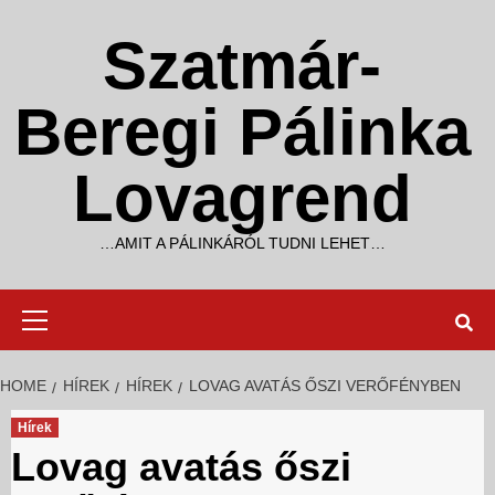
Skip
to
Szatmár-
content
Beregi Pálinka
Lovagrend
…AMIT A PÁLINKÁRÓL TUDNI LEHET…
Primary
Menu
HOME
HÍREK
HÍREK
LOVAG AVATÁS ŐSZI VERŐFÉNYBEN
Hírek
Lovag avatás őszi