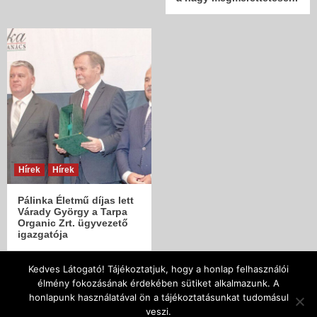
Hírek
Hírek
Pálinka Életmű díjas lett
Várady György a Tarpa
Organic Zrt. ügyvezető
igazgatója
Kedves Látogató! Tájékoztatjuk, hogy a honlap felhasználói
élmény fokozásának érdekében sütiket alkalmazunk. A
| Copyright © 2005 - 2018 | Szatmár-Beregi Pálinka
honlapunk használatával ön a tájékoztatásunkat tudomásul
Lovagrend Designed by SzenJoe |
|
CoverNews
by AF
veszi.