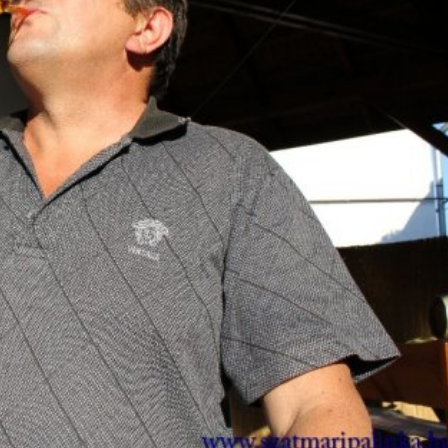
Lovagrend rendezvényei
Pálinkalovagok Szilvavirágzás ünnep
A Szatmár-Beregi Pálinka Lovagrend szombaton
tartotta a szokásos szilvavirágzás ünnepét. Mint 
évek óta teszik, ezúttal is Tivadarnál a tiszai vízmé
emlékeztek meg a szőke...