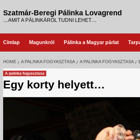
Skip
to
Szatmár-Beregi Pálinka Lovagrend
content
…AMIT A PÁLINKÁRÓL TUDNI LEHET…
Címlap
Magunkról
Pálinka a Magyar párlat
Tarp
HOME
A PALINKA FOGYASZTASA
A PALINKA FOGYASZTASA
A palinka fogyasztasa
Egy korty helyett…