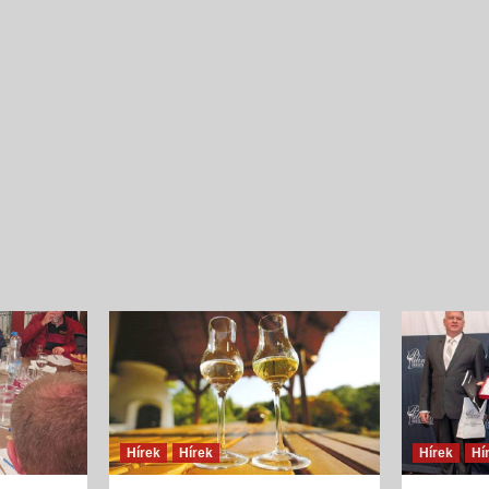
Íz és illat jellemzők
Szilva
{jb_purplebox}Szilvából nyert pálinkák illatösszete
tekintve egyszerű szerkezetűek, ugyanakkor
fajsúlyosak, férfiasak, szépen kiegyensúlyozott
gyümölcsös édességgel és hársfavirág-jelleggel, s
és lágy vaníliás, fahéjas fűszerességgel. Illatalkotó
a csokoládés,...
Hírek
Hírek
Hírek
Hí