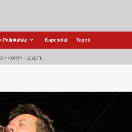
a Pálinkaház
Kapcsolat
Tagok
EGY KORTY HELYETT…