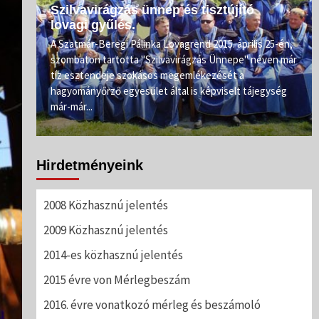
Szilvavirágzás ünnep és tisztújító
lovagi gyűlés.
e.
A Szatmár-Beregi Pálinka Lovagrend 2015. április 25-én,
szombaton tartotta "Szilvavirágzás Ünnepe" néven már
ahogy
tíz esztendeje szokásos megemlékezését a
rőnél
hagyományőrző egyesület által is képviselt tájegység
már-már...
Hirdetményeink
2008 Közhasznú jelentés
2009 Közhasznú jelentés
2014-es közhasznú jelentés
2015 évre von Mérlegbeszám
2016. évre vonatkozó mérleg és beszámoló