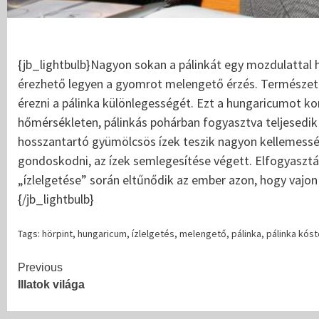
{jb_lightbulb}Nagyon sokan a pálinkát egy mozdulattal 
érezhető legyen a gyomrot melengető érzés. Természetes
érezni a pálinka különlegességét. Ezt a hungaricumot ko
hőmérsékleten, pálinkás pohárban fogyasztva teljesedik k
hosszantartó gyümölcsös ízek teszik nagyon kellemessé.
gondoskodni, az ízek semlegesítése végett. Elfogyasztás
„ízlelgetése” során eltűnődik az ember azon, hogy vajon 
{/jb_lightbulb}
Tags:
hörpint
,
hungaricum
,
ízlelgetés
,
melengető
,
pálinka
,
pálinka kóst
Continue
Previous
Illatok világa
Reading