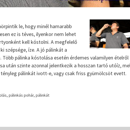
hörpintik le, hogy minél hamarabb
en ez is téves, ilyenkor nem lehet
rtyonként kell kóstolni. A megfelelő
i szépsége, íze. A jó pálinkát a
 Több pálinka kóstolása esetén érdemes valamilyen ételről
a után szinte azonnal jelentkezik a hosszan tartó utóíz, me
tényleg pálinkát ivott-e, vagy csak friss gyümölcsöt evett.
A palinka fogyasztasa
Jellegzetes pálinkáink
olás
,
pálinkás pohár
,
pálinkát
Pálinka Lovagrend
Szatmári Szilvapálinka
AZ EREDETVÉDETT SZATMÁRI SZILVA Nemcsak
Magyarországon, hanem a környező országokban i
jellemző a szilvapálinka készítés. A főzés kezdetér