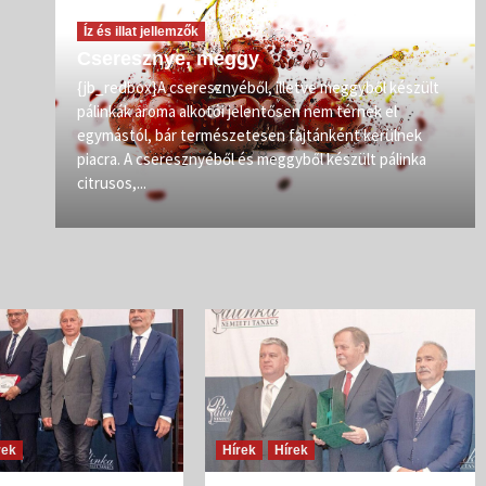
Íz és illat jellemzők
Cseresznye, meggy
vőit
{jb_redbox}A cseresznyéből, illetve meggyből készült
pálinkák aroma alkotói jelentősen nem térnek el
zép
egymástól, bár természetesen fajtánként kerülnek
iban
piacra. A cseresznyéből és meggyből készült pálinka
citrusos,...
rek
Hírek
Hírek