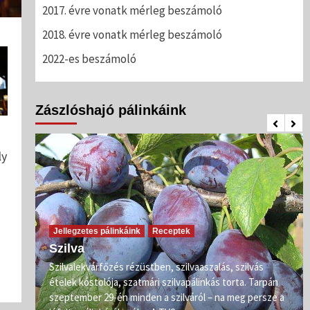
2017. évre vonatk mérleg beszámoló
2018. évre vonatk mérleg beszámoló
2022-es beszámoló
Zászlóshajó pálinkáink
ly
Jellegzetes pálinkáink
Receptek
Szilva
Szilvalekvárfőzés rézüstben, szilvaaszalás, szilvás
s
ételek kóstolója, szatmári szilvapálinkás torta. Tarpán
ő már
szeptember 29-én minden a szilváról – na meg persze a