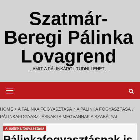
Skip
to
Szatmár-
content
Beregi Pálinka
Lovagrend
…AMIT A PÁLINKÁRÓL TUDNI LEHET…
Primary
Menu
HOME
A PALINKA FOGYASZTASA
A PALINKA FOGYASZTASA
PÁLINKAFOGYASZTÁSNAK IS MEGVANNAK A SZABÁLYAI
A palinka fogyasztasa
Pálinkafogyasztásnak is