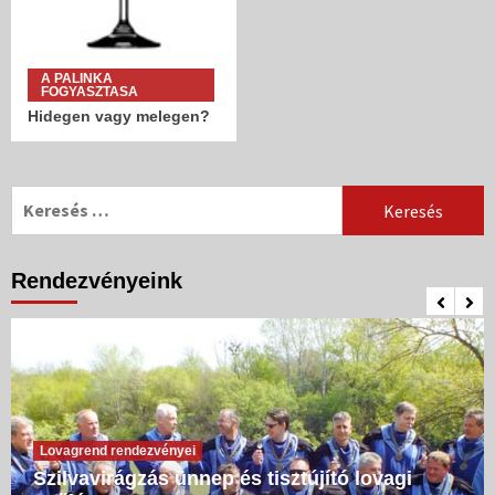
A PALINKA
FOGYASZTASA
Hidegen vagy melegen?
Keresés:
Rendezvényeink
Lovagrend rendezvényei
Szilvavirágzás ünnep és tisztújító lovagi