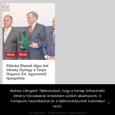
Hírek
Hírek
Pálinka Életmű díjas lett
Várady György a Tarpa
Organic Zrt. ügyvezető
igazgatója
Kedves Látogató! Tájékoztatjuk, hogy a honlap felhasználói
élmény fokozásának érdekében sütiket alkalmazunk. A
| Copyright © 2005 - 2018 | Szatmár-Beregi Pálinka
honlapunk használatával ön a tájékoztatásunkat tudomásul
Lovagrend Designed by SzenJoe |
|
CoverNews
by AF
veszi.
themes.
Elfogadom
Adatvédelmi tájékoztató