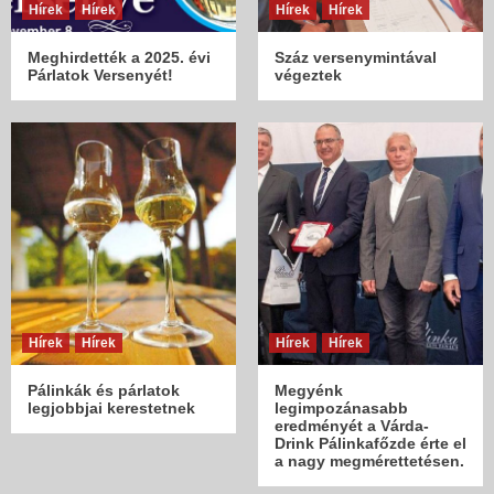
Hírek
Hírek
Hírek
Hírek
Meghirdették a 2025. évi
Száz versenymintával
Párlatok Versenyét!
végeztek
Hírek
Hírek
Hírek
Hírek
Pálinkák és párlatok
Megyénk
legjobbjai kerestetnek
legimpozánasabb
eredményét a Várda-
Drink Pálinkafőzde érte el
a nagy megmérettetésen.