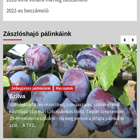
2022-es beszámoló
Zászlóshajó pálinkáink
Jellegzetes pálinkáink
Receptek
Szilva
Szilvalekvárfőzés rézüstben, szilvaaszalás, szilvás ételek
kóstolója, szatmári szilvapálinkás torta. Tarpán szeptember
29-én minden a szilváról – na meg persze a jófajta pálinkáról
szól… A TV2...