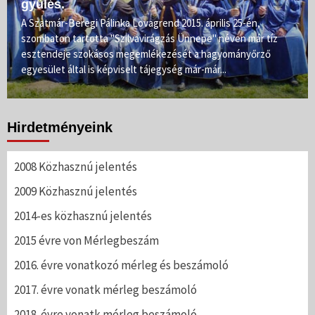
gyűlés.
A Szatmár-Beregi Pálinka Lovagrend 2015. április 25-én,
szombaton tartotta "Szilvavirágzás Ünnepe" néven már tíz
esztendeje szokásos megemlékezését a hagyományőrző
egyesület által is képviselt tájegység már-már...
Hirdetményeink
2008 Közhasznú jelentés
2009 Közhasznú jelentés
2014-es közhasznú jelentés
2015 évre von Mérlegbeszám
2016. évre vonatkozó mérleg és beszámoló
2017. évre vonatk mérleg beszámoló
2018. évre vonatk mérleg beszámoló