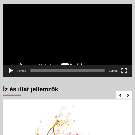
Videólejátszó
00:00
04:04
Íz és illat jellemzők