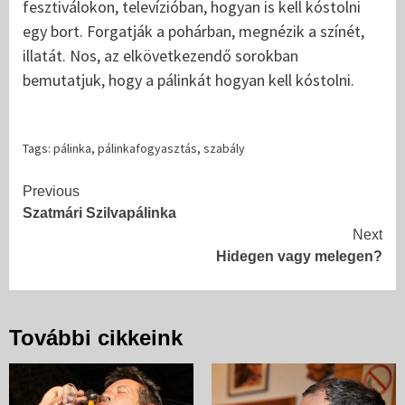
fesztiválokon, televízióban, hogyan is kell kóstolni
egy bort. Forgatják a pohárban, megnézik a színét,
illatát. Nos, az elkövetkezendő sorokban
bemutatjuk, hogy a pálinkát hogyan kell kóstolni.
Tags:
pálinka
,
pálinkafogyasztás
,
szabály
Continue
Previous
Szatmári Szilvapálinka
Reading
Next
Hidegen vagy melegen?
További cikkeink