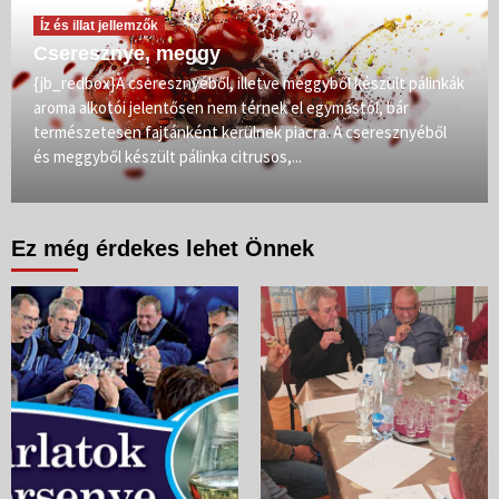
Íz és illat jellemzők
Cseresznye, meggy
{jb_redbox}A cseresznyéből, illetve meggyből készült pálinkák
aroma alkotói jelentősen nem térnek el egymástól, bár
természetesen fajtánként kerülnek piacra. A cseresznyéből
és meggyből készült pálinka citrusos,...
Ez még érdekes lehet Önnek