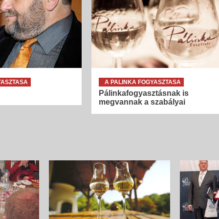
Íz és illat jellemzők
Szilva
{jb_purplebox}Szilvából nyert pálinkák illatösszete
tekintve egyszerű szerkezetűek, ugyanakkor
fajsúlyosak, férfiasak, szépen kiegyensúlyozott
gyümölcsös édességgel és hársfavirág-jelleggel, s
és lágy vaníliás, fahéjas fűszerességgel. Illatalkotó
a csokoládés,...
YASZTASA
A PALINKA FOGYASZTASA
Pálinkafogyasztásnak is
megvannak a szabályai