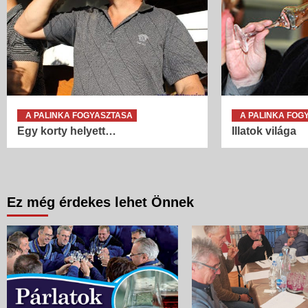
A PALINKA FOGYASZTASA
A PALINKA FOG
Egy korty helyett…
Illatok világa
Ez még érdekes lehet Önnek