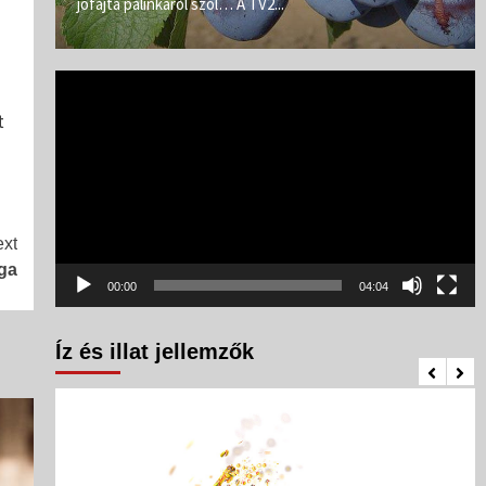
jófajta pálinkáról szól… A TV2...
Videólejátszó
t
xt
ága
00:00
04:04
Íz és illat jellemzők