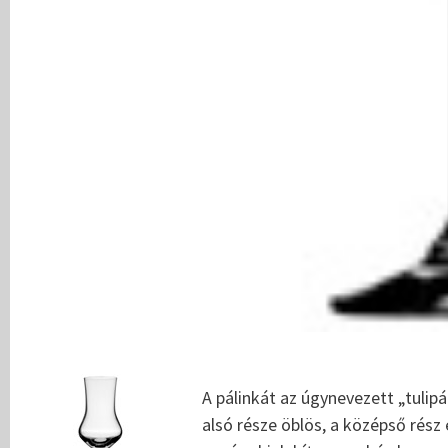
A pálinkát az úgynevezett „tulip
alsó része öblös, a középső rész 