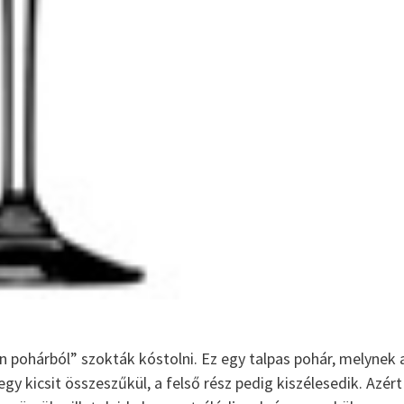
A palinka fogyasztasa
Jellegzetes pálinkáink
Pálinka Lovagrend
Szatmári Szilvapálinka
AZ EREDETVÉDETT SZATMÁRI SZILVA Nemcsak
án pohárból” szokták kóstolni. Ez egy talpas pohár, melynek 
Magyarországon, hanem a környező országokban i
egy kicsit összeszűkül, a felső rész pedig kiszélesedik. Azért
jellemző a szilvapálinka készítés. A főzés kezdetér