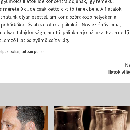
a gyümölcs illatok ide koncentrálódjanak, így remekül
a 16-17. századból vannak említések. A...
 mérete 9 cl, de csak kettő cl-t töltenek bele. A fiatalok
zhatunk olyan esettel, amikor a szórakozó helyeken a
 pohárkákat és abba töltik a pálinkát. Nos ez óriási hiba,
 olyan tulajdonsága, amitől pálinka a jó pálinka. Ezt a nedű
ellemző illat és gyümölcsíz világ.
alpas pohár
,
tulipán pohár
Ne
Illatok vil