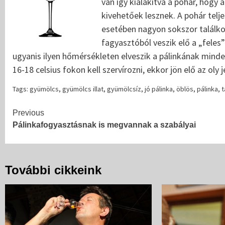
van így kialakítva a pohár, hogy 
kivehetőek lesznek. A pohár teljes
esetében nagyon sokszor találko
fagyasztóból veszik elő a „feles”
ugyanis ilyen hőmérsékleten elveszik a pálinkának minden
16-18 celsius fokon kell szervírozni, ekkor jön elő az oly j
Tags:
gyümölcs
,
gyümölcs illat
,
gyümölcsíz
,
jó pálinka
,
öblös
,
pálinka
,
t
Continue
Previous
Pálinkafogyasztásnak is megvannak a szabályai
Reading
További cikkeink