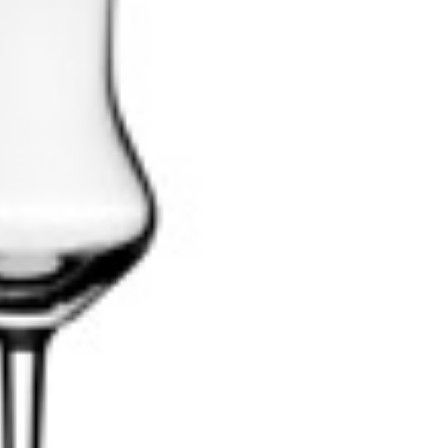
Lovagrend rendezvényei
Pálinkalovagok Szilvavirágzás ünnep
A Szatmár-Beregi Pálinka Lovagrend szombaton
tartotta a szokásos szilvavirágzás ünnepét. Mint 
évek óta teszik, ezúttal is Tivadarnál a tiszai vízmé
emlékeztek meg a szőke...