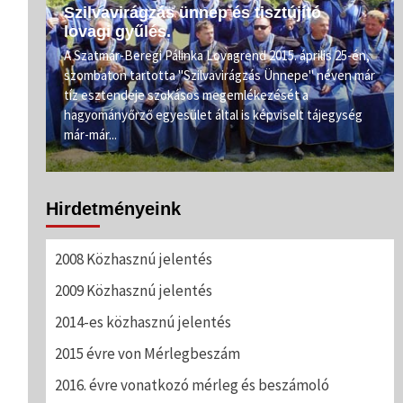
Szilvavirágzás ünnep és tisztújító
lovagi gyűlés.
e.
A Szatmár-Beregi Pálinka Lovagrend 2015. április 25-én,
szombaton tartotta "Szilvavirágzás Ünnepe" néven már
ahogy
tíz esztendeje szokásos megemlékezését a
rőnél
hagyományőrző egyesület által is képviselt tájegység
már-már...
Hirdetményeink
2008 Közhasznú jelentés
2009 Közhasznú jelentés
2014-es közhasznú jelentés
2015 évre von Mérlegbeszám
2016. évre vonatkozó mérleg és beszámoló