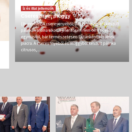
Íz és illat jellemzők
Cseresznye, meggy
vőit
{jb_redbox}A cseresznyéből, illetve meggyből készült
pálinkák aroma alkotói jelentősen nem térnek el
zép
egymástól, bár természetesen fajtánként kerülnek
iban
piacra. A cseresznyéből és meggyből készült pálinka
citrusos,...