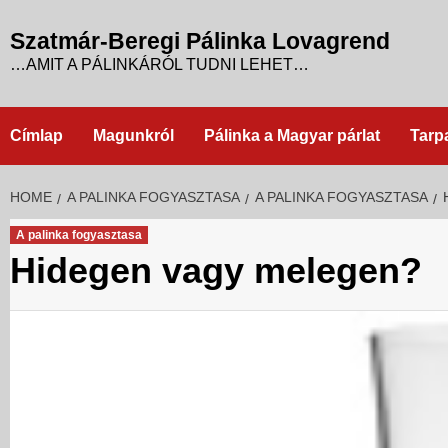
Skip
to
Szatmár-Beregi Pálinka Lovagrend
content
…AMIT A PÁLINKÁRÓL TUDNI LEHET…
Címlap
Magunkról
Pálinka a Magyar párlat
Tarp
HOME
A PALINKA FOGYASZTASA
A PALINKA FOGYASZTASA
A palinka fogyasztasa
Hidegen vagy melegen?