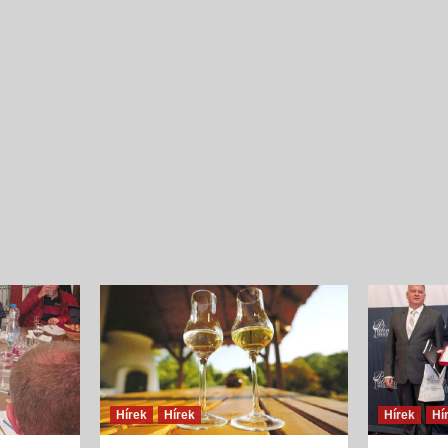
Íz és illat jellemzők
Szilva
{jb_purplebox}Szilvából nyert pálinkák illatösszete
tekintve egyszerű szerkezetűek, ugyanakkor
fajsúlyosak, férfiasak, szépen kiegyensúlyozott
gyümölcsös édességgel és hársfavirág-jelleggel, s
és lágy vaníliás, fahéjas fűszerességgel. Illatalkotó
a csokoládés,...
Hírek
Hírek
Hírek
Hí