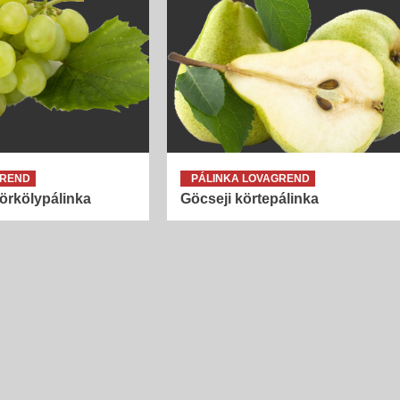
a 16-17. századból vannak említések. A...
GREND
PÁLINKA LOVAGREND
örkölypálinka
Göcseji körtepálinka