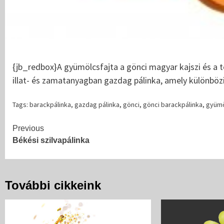
{jb_redbox}
A gyümölcsfajta a gönci magyar kajszi és a t
illat- és zamatanyagban gazdag pálinka, amely különbözi
Tags:
barackpálinka
,
gazdag pálinka
,
gönci
,
gönci barackpálinka
,
gyüm
Continue
Previous
Békési szilvapálinka
Reading
További cikkeink