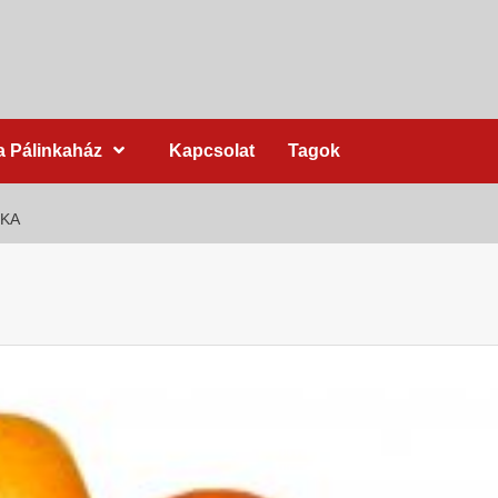
a Pálinkaház
Kapcsolat
Tagok
NKA