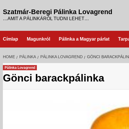
Skip
to
Szatmár-Beregi Pálinka Lovagrend
content
…AMIT A PÁLINKÁRÓL TUDNI LEHET…
Címlap
Magunkról
Pálinka a Magyar párlat
Tarp
HOME
PÁLINKA
PÁLINKA LOVAGREND
GÖNCI BARACKPÁLI
Pálinka Lovagrend
Gönci barackpálinka