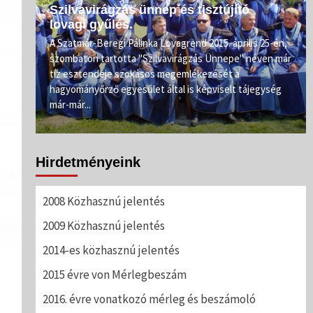
Szilvavirágzás ünnep és tisztújító
lovagi gyűlés.
e.
A Szatmár-Beregi Pálinka Lovagrend 2015. április 25-én,
szombaton tartotta "Szilvavirágzás Ünnepe" néven már
ahogy
tíz esztendeje szokásos megemlékezését a
rőnél
hagyományőrző egyesület által is képviselt tájegység
már-már...
Hirdetményeink
2008 Közhasznú jelentés
2009 Közhasznú jelentés
2014-es közhasznú jelentés
2015 évre von Mérlegbeszám
2016. évre vonatkozó mérleg és beszámoló