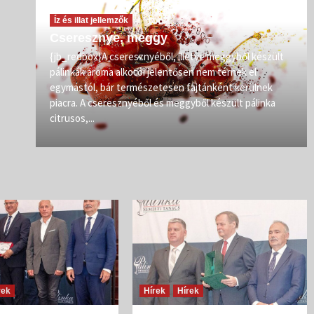
Íz és illat jellemzők
Cseresznye, meggy
vőit
{jb_redbox}A cseresznyéből, illetve meggyből készült
pálinkák aroma alkotói jelentősen nem térnek el
zép
egymástól, bár természetesen fajtánként kerülnek
iban
piacra. A cseresznyéből és meggyből készült pálinka
citrusos,...
rek
Hírek
Hírek