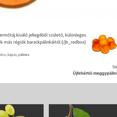
ermőtáj kiváló jellegéből születő, különleges
k más régiók barackpálinkáitól.{/jb_redbox}
ölcs
,
kajszi
,
pálinka
Ne
Újfehértói meggypálin
A palinka fogyasztasa
Jellegzetes pálinkáink
Pálinka Lovagrend
Szatmári Szilvapálinka
AZ EREDETVÉDETT SZATMÁRI SZILVA Nemcsak
Magyarországon, hanem a környező országokban i
jellemző a szilvapálinka készítés. A főzés kezdetér