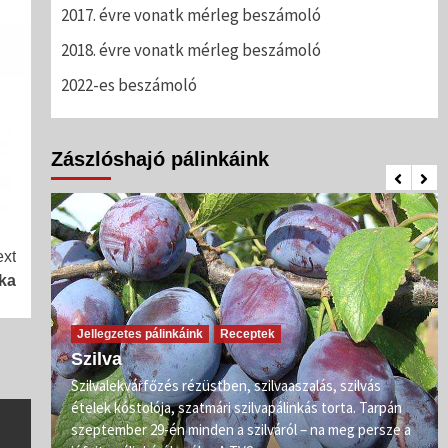
2017. évre vonatk mérleg beszámoló
2018. évre vonatk mérleg beszámoló
2022-es beszámoló
Zászlóshajó pálinkáink
xt
ka
Jellegzetes pálinkáink
Receptek
Szilva
Szilvalekvárfőzés rézüstben, szilvaaszalás, szilvás
s
ételek kóstolója, szatmári szilvapálinkás torta. Tarpán
ő már
szeptember 29-én minden a szilváról – na meg persze a