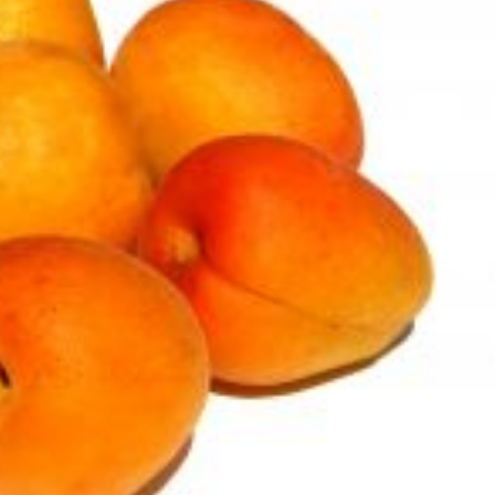
Lovagrend rendezvényei
Pálinkalovagok Szilvavirágzás ünnep
A Szatmár-Beregi Pálinka Lovagrend szombaton
tartotta a szokásos szilvavirágzás ünnepét. Mint 
évek óta teszik, ezúttal is Tivadarnál a tiszai vízmé
emlékeztek meg a szőke...