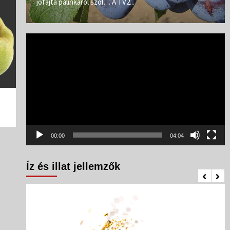
jófajta pálinkáról szól… A TV2...
Videólejátszó
00:00
04:04
Íz és illat jellemzők