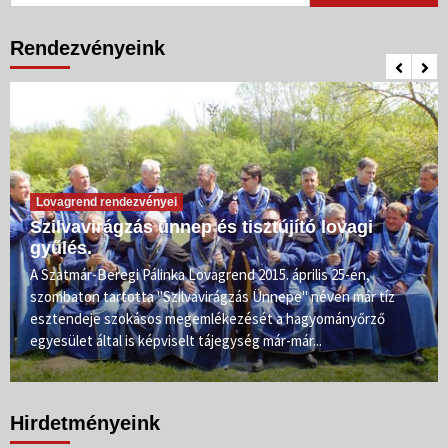
Rendezvényeink
Lovagrend rendezvényei
Szilvavirágzás ünnep és tisztújító lovagi
gyűlés.
A Szatmár-Beregi Pálinka Lovagrend 2015. április 25-én,
szombaton tartotta "Szilvavirágzás Ünnepe" néven már tíz
esztendeje szokásos megemlékezését a hagyományőrző
egyesület által is képviselt tájegység már-már...
Hirdetményeink