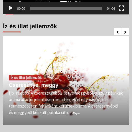
00:00
04:04
Íz és illat jellemzők
Íz és illat jellemzők
Cseresznye, meggy
{jb_redbox}A cseresznyéből, illetve meggyből készült pálinkák
aroma alkotói jelentősen nem térnek el egymástól, bár
természetesen fajtánként kerülnek piacra. A cseresznyéből
és meggyből készült pálinka citrusos,...