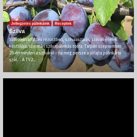
Jellegzetes pálinkáink
Receptek
Szilva
Szilvalekvárfőzés rézüstben, szilvaaszalás, szilvás ételek
kóstolója, szatmári szilvapálinkás torta. Tarpán szeptember
29-én minden a szilváról – na meg persze a jófajta pálinkáról
szól… A TV2...
Videólejátszó