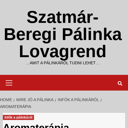
Skip
to
Szatmár-
content
Beregi Pálinka
Lovagrend
…AMIT A PÁLINKÁRÓL TUDNI LEHET…
Primary
Menu
HOME
MIRE JÓ A PÁLINKA
INFÓK A PÁLINKÁRÓL
AROMATERÁPIA
Infók a pálinkáról
Aromaterápia