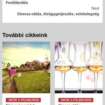
Fertőtlenítés
Reading
Next
Stressz-oldás, étvágygerjesztés, szívbetegség
További cikkeink
INFÓK A PÁLINKÁRÓL
INFÓK A PÁLINKÁRÓL