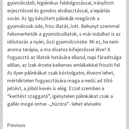
gyümölcsből, higiénikus feldolgozással, irányított
erjesztéssel és gondos elválasztással, a lepárlás
során. Az így készített pálinkák megőrzik a
gyümölcsök üde, friss illatát, ízét. Behunyt szemmel
felismerhetők a gyümölcsillatok, s már indulhat is az
időutazás a nyári, őszi gyümölcsösbe. Mi ez, ha nem
aroma terápia, a ma divatos kifejezéssel élve? A
fogyasztó az illatok hatására ellazul, napi fáradtsága
elillan, az ízek érzete kellemes emlékekkel frissíti fel.
Az ilyen pálinkákat csak kóstolgatni, élvezni lehet,
mértéktelen fogyasztására maga a nedű ad tiltó
jelzést, a jóból kevés is elég. Ezzel szemben a
“kerítést szaggató”, igénytelen pálinkákat csak a
gallér mögé öntve -„húzóra”- lehet elviselni.
Continue
Previous