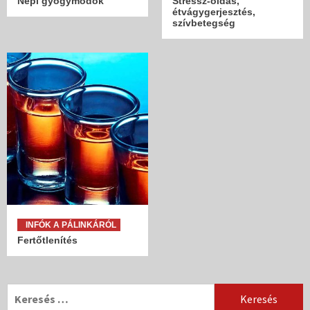
Népi gyógymódok
Stressz-oldás,
étvágygerjesztés,
szívbetegség
INFÓK A PÁLINKÁRÓL
Fertőtlenítés
Keresés: