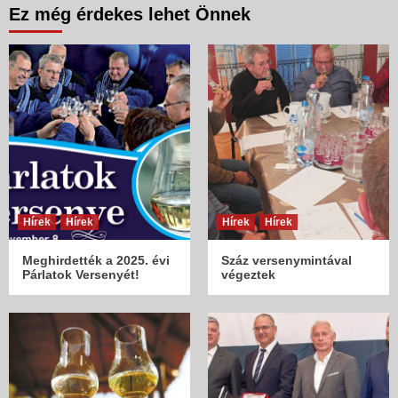
Ez még érdekes lehet Önnek
Hírek
Hírek
Hírek
Hírek
Meghirdették a 2025. évi
Száz versenymintával
Párlatok Versenyét!
végeztek