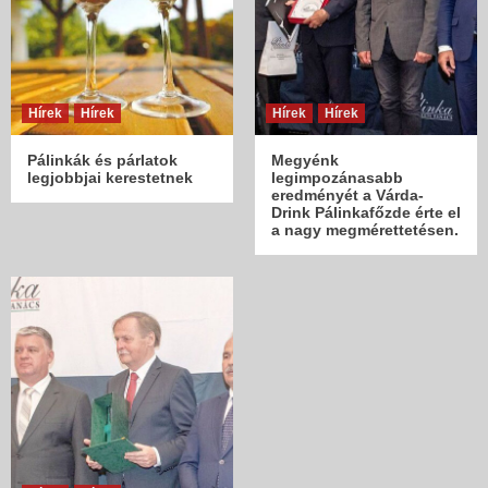
Hírek
Hírek
Hírek
Hírek
Pálinkák és párlatok
Megyénk
legjobbjai kerestetnek
legimpozánasabb
eredményét a Várda-
Drink Pálinkafőzde érte el
a nagy megmérettetésen.