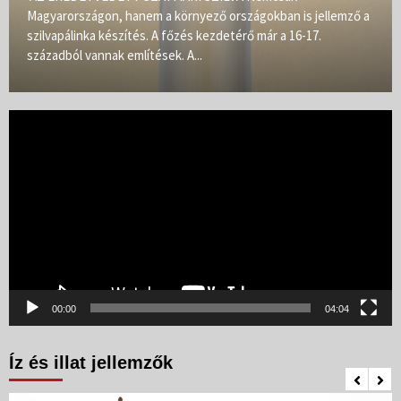
Magyarországon, hanem a környező országokban is jellemző a
szilvapálinka készítés. A főzés kezdetérő már a 16-17.
századból vannak említések. A...
Videólejátszó
00:00
04:04
Íz és illat jellemzők