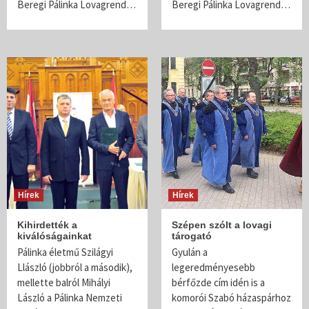
Beregi Pálinka Lovagrend…
Beregi Pálinka Lovagrend…
Hírek
Hírek
Kihirdették a
Szépen szólt a lovagi
kiválóságainkat
tárogató
Pálinka életmű Szilágyi
Gyulán a
Llászló (jobbról a második),
legeredményesebb
mellette balról Mihályi
bérfőzde cím idén is a
László a Pálinka Nemzeti
komorói Szabó házaspárhoz