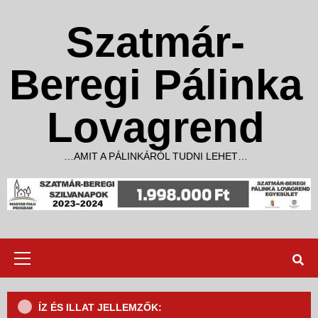
Skip
to
Szatmár-
content
Beregi Pálinka
Lovagrend
…AMIT A PÁLINKÁRÓL TUDNI LEHET…
Primary
Menu
ÍZ ÉS ILLAT JELLEMZŐK: