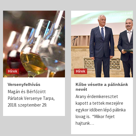
Hírek
Hírek
Versenyfelhívás
Kőbe vésette a pálinkánk
nevét
Magán és Bérfőzött
Arany érdemkeresztet
Párlatok Versenye Tarpa,
kapott a tettek mezejére
2018. szeptember 29.
egykor időben lépő pálinka
lovag is. “Mikor fejet
hajtunk…