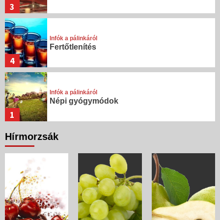
3
Infók a pálinkáról
Fertőtlenítés
4
Infók a pálinkáról
Népi gyógymódok
1
Hírmorzsák
Infók a pálinkáról
Stressz-oldás, étvágygerjesztés,
szívbetegség
2
Infók a pálinkáról
Aromaterápia