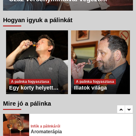
3
Hogyan igyuk a pálinkát
Infók a pálinkáról
Fertőtlenítés
4
Infók a pálinkáról
Népi gyógymódok
1
A palinka fogyasztasa
A palinka fogyasztasa
Egy korty helyett…
Illatok világa
Infók a pálinkáról
Stressz-oldás, étvágygerjesztés,
szívbetegség
Mire jó a pálinka
2
Infók a pálinkáról
Aromaterápia