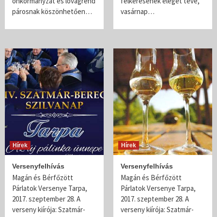
önkormányzat és lovagrend
felkérésének eleget téve,
párosnak köszönhetően…
vasárnap…
Hírek
Hírek
Versenyfelhívás
Versenyfelhívás
Magán és Bérfőzött
Magán és Bérfőzött
Párlatok Versenye Tarpa,
Párlatok Versenye Tarpa,
2017. szeptember 28. A
2017. szeptember 28. A
verseny kiírója: Szatmár-
verseny kiírója: Szatmár-