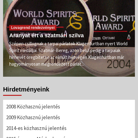
Lovagrend rendezvényei
Aranyat ért a szatmári szilva
Szépen csillognak a tarpai párlatok Klagenfurtban nyert World
Spirit medálljai. Szatmár-Bereg, azon belül pedig a tarpaiak
hírnevét öregbítette az elmúlt hétvégén Klagenfurtban már
hagyományosan megrendezett párlat...
Hirdetményeink
2008 Közhasznú jelentés
2009 Közhasznú jelentés
2014-es közhasznú jelentés