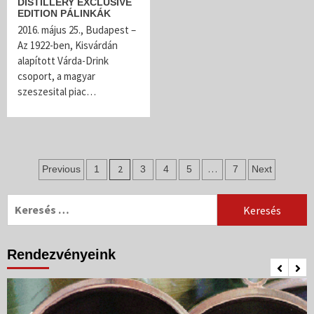
DISTILLERY EXCLUSIVE
EDITION PÁLINKÁK
2016. május 25., Budapest –
Az 1922-ben, Kisvárdán
alapított Várda-Drink
csoport, a magyar
szeszesital piac…
Bejegyzés
2
…
Previous
1
3
4
5
7
Next
navigáció
Keresés:
Rendezvényeink