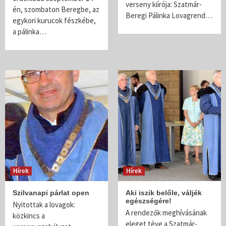
verseny kiírója: Szatmár-
én, szombaton Beregbe, az
Beregi Pálinka Lovagrend…
egykori kurucok fészkébe,
a pálinka…
Hírek
Hírek
Szilvanapi párlat open
Aki iszik belőle, váljék
egészségére!
Nyitottak a lovagok:
A rendezők meghívásának
közkincs a
eleget téve a Szatmár-