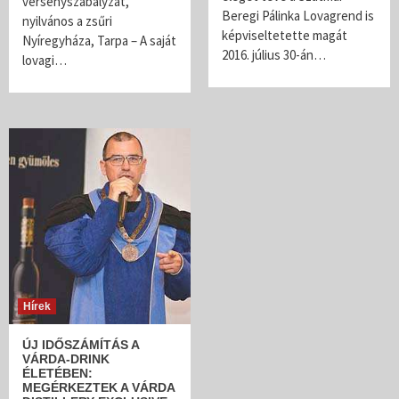
versenyszabályzat,
Beregi Pálinka Lovagrend is
nyilvános a zsűri
képviseltetette magát
Nyíregyháza, Tarpa – A saját
2016. július 30-án…
lovagi…
Hírek
ÚJ IDŐSZÁMÍTÁS A
VÁRDA-DRINK
ÉLETÉBEN:
MEGÉRKEZTEK A VÁRDA