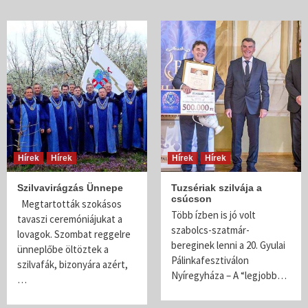
Hírek
Hírek
Hírek
Hírek
Szilvavirágzás Ünnepe
Tuzsériak szilvája a
csúcson
Megtartották szokásos
Több ízben is jó volt
tavaszi ceremóniájukat a
szabolcs-szatmár-
lovagok. Szombat reggelre
bereginek lenni a 20. Gyulai
ünneplőbe öltöztek a
Pálinkafesztiválon
szilvafák, bizonyára azért,
Nyíregyháza – A “legjobb…
…