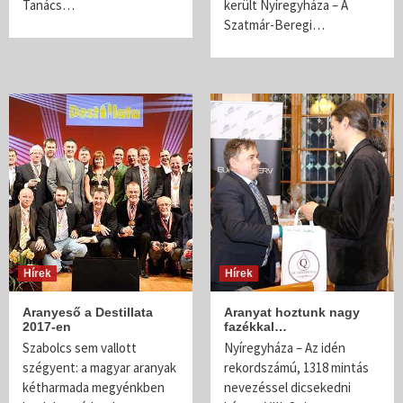
Tanács…
került Nyíregyháza – A
Szatmár-Beregi…
Hírek
Hírek
Aranyeső a Destillata
Aranyat hoztunk nagy
2017-en
fazékkal…
Szabolcs sem vallott
Nyíregyháza – Az idén
szégyent: a magyar aranyak
rekordszámú, 1318 mintás
kétharmada megyénkben
nevezéssel dicsekedni