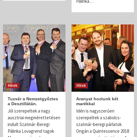
Pálinka…
Hírek
Hírek
Tuzsér a Nemzetgyőztes
Aranyat hoztunk két
a Desztillátán.
marékkal
Jól szerepeltek a nagy
Idén is nagyszerűen
ausztriai megmérettetésen
szerepeltek a szabolcs-
indult Szatmár-Beregi
szatmár-beregi párlatok
Pálinka Lovagrend tagok
Ongán a Quintessence 2018