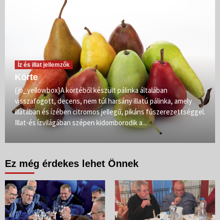
Íz és illat jellemzők
Körte
{jb_yellowbox}A körtéből készült pálinka általában
visszafogott, decens, nem túl harsány illatú pálinka, amely
illatában és ízében citromos jellegű, pikáns fűszerezettséggel.
Illat-és ízvilágában szépen kidomborodik a...
Ez még érdekes lehet Önnek