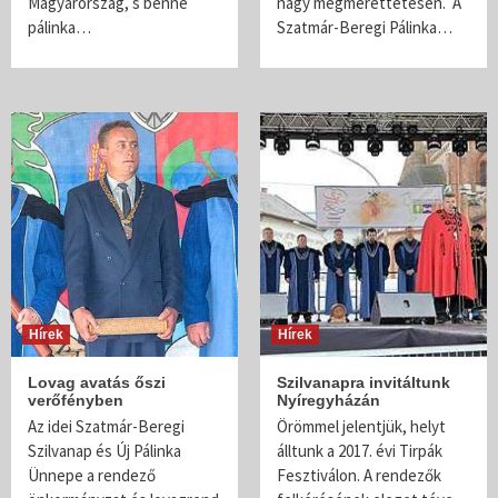
Magyarország, s benne
nagy megmérettetésen. A
pálinka…
Szatmár-Beregi Pálinka…
Hírek
Hírek
Lovag avatás őszi
Szilvanapra invitáltunk
verőfényben
Nyíregyházán
Az idei Szatmár-Beregi
Örömmel jelentjük, helyt
Szilvanap és Új Pálinka
álltunk a 2017. évi Tirpák
Ünnepe a rendező
Fesztiválon. A rendezők