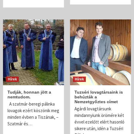
Hírek
Hírek
Tudják, honnan jött a
Tuzséri lovagtársaink is
nemtudom.
behúzták a
Nemzetgyőztes címet
A szatmár-beregi pálinka
Agárdi lovagtársunk
lovagok ezért köszönik meg
mindannyiunk örömére két
minden évben a Tiszának, –
évvel ezelőtt elért hasonló
Szatmár és…
sikere után, idén a Tuzséri