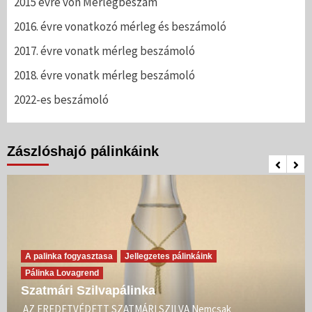
2015 évre von Mérlegbeszám
2016. évre vonatkozó mérleg és beszámoló
2017. évre vonatk mérleg beszámoló
2018. évre vonatk mérleg beszámoló
2022-es beszámoló
Zászlóshajó pálinkáink
A palinka fogyasztasa
Jellegzetes pálinkáink
Pálinka Lovagrend
Szatmári Szilvapálinka
AZ EREDETVÉDETT SZATMÁRI SZILVA Nemcsak