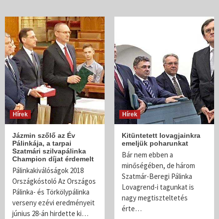
Hírek
Hírek
Jázmin szőlő az Év
Kitüntetett lovagjainkra
Pálinkája, a tarpai
emeljük poharunkat
Szatmári szilvapálinka
Bár nem ebben a
Champion díjat érdemelt
minőségében, de három
Pálinkakiválóságok 2018
Szatmár-Beregi Pálinka
Országkóstoló Az Országos
Lovagrend-i tagunkat is
Pálinka- és Törkölypálinka
nagy megtiszteltetés
verseny ezévi eredményeit
érte…
június 28-án hirdette ki…