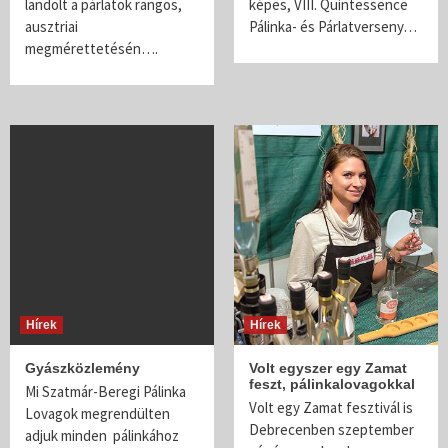
landolt a párlatok rangos,
képes, VIII. Quintessence
ausztriai
Pálinka- és Párlatverseny…
megmérettetésén….
Hírek
Hírek
Gyászközlemény
Volt egyszer egy Zamat
feszt, pálinkalovagokkal
Mi Szatmár-Beregi Pálinka
Volt egy Zamat fesztivál is
Lovagok megrendülten
Debrecenben szeptember
adjuk minden pálinkához