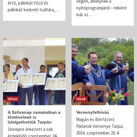
végén, amelynek a
értő, pálinkát főző és
nyitóprogramjáról – miként
pálinkát kedvelő tudtára,…
már az…
Hírek
Hírek
A Szilvanap zamataiban a
Versenyfelhívás
történelmet is
Magán és Bérfőzött
ízlelgethettük Tarpán
Párlatok Versenye Tarpa,
Ünnepre érkezett a sok
2016. szeptember 23. A
érdeklődő szeptember 24-