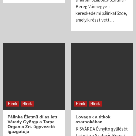
Bereg Vármegye-i
kereskedelmi pálinkafőzde,
amelyik részt vett…
Hírek
Hírek
Hírek
Hírek
Pálinka Életmű díjas lett
Lovagok a titkok
Várady György a Tarpa
csarnokában
Organic Zrt. ügyvezető
KISVÁRDA Évnyitó gyűlését
igazgatója
tartotta a Szatmár-Beregi