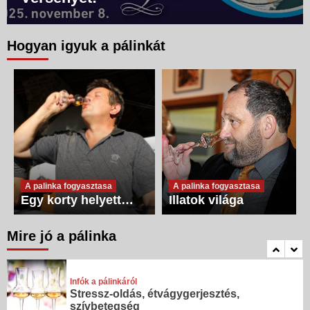
szívbetegség
2
Hogyan igyuk a pálinkát
Infók a pálinkáról
Aromaterápia
3
Infók a pálinkáról
Fertőtlenítés
4
A palinka fogyasztasa
A palinka fogyasztasa
Egy korty helyett…
Illatok világa
Infók a pálinkáról
Népi gyógymódok
Mire jó a pálinka
1
Infók a pálinkáról
Stressz-oldás, étvágygerjesztés,
szívbetegség