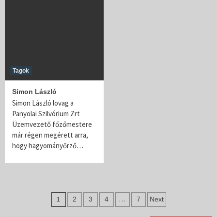
Tagok
Simon László
Simon László lovag a
Panyolai Szilvórium Zrt
Üzemvezető főzőmestere
már régen megérett arra,
hogy hagyományőrző…
Bejegyzés
1
…
2
3
4
7
Next
navigáció