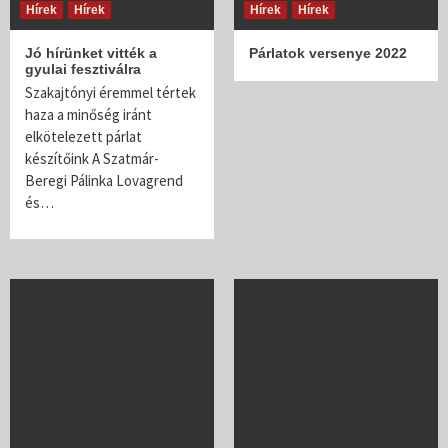
Hírek
Hírek
Hírek
Hírek
Jó hírünket vitték a
Párlatok versenye 2022
gyulai fesztiválra
Szakajtónyi éremmel tértek
haza a minőség iránt
elkötelezett párlat
készítőink A Szatmár-
Beregi Pálinka Lovagrend
és…