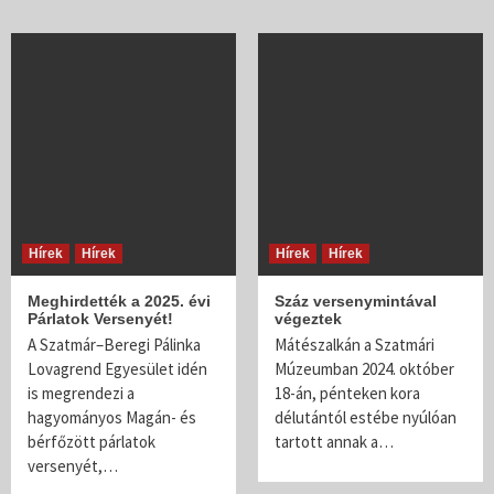
Hírek
Hírek
Hírek
Hírek
Meghirdették a 2025. évi
Száz versenymintával
Párlatok Versenyét!
végeztek
A Szatmár–Beregi Pálinka
Mátészalkán a Szatmári
Lovagrend Egyesület idén
Múzeumban 2024. október
is megrendezi a
18-án, pénteken kora
hagyományos Magán- és
délutántól estébe nyúlóan
bérfőzött párlatok
tartott annak a…
versenyét,…