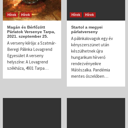
Hírek
Hírek
Hírek
Hírek
Magán és Bérfőzött
Startol a megyei
Párlatok Versenye Tarpa,
párlatverseny
2021. szeptember 25.
A pálinkalovagok egy év
A verseny kiírója: a Szatmár-
kényszerszünet után
Beregi Pálinka Lovagrend
készülhetnek újra
Egyesület A verseny
hungarikum hírverő
helyszíne: A Lovagrend
rendezvényeikre
székháza, 4931 Tarpa…
Mátészalka. Pandémia
mentes őszelőben…