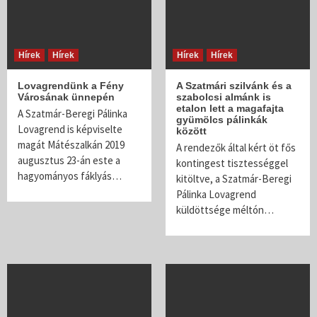
Hírek
Hírek
Hírek
Hírek
Lovagrendünk a Fény
A Szatmári szilvánk és a
Városának ünnepén
szabolcsi almánk is
etalon lett a magafajta
A Szatmár-Beregi Pálinka
gyümölcs pálinkák
Lovagrend is képviselte
között
magát Mátészalkán 2019
A rendezők által kért öt fős
augusztus 23-án este a
kontingest tisztességgel
hagyományos fáklyás…
kitöltve, a Szatmár-Beregi
Pálinka Lovagrend
küldöttsége méltón…