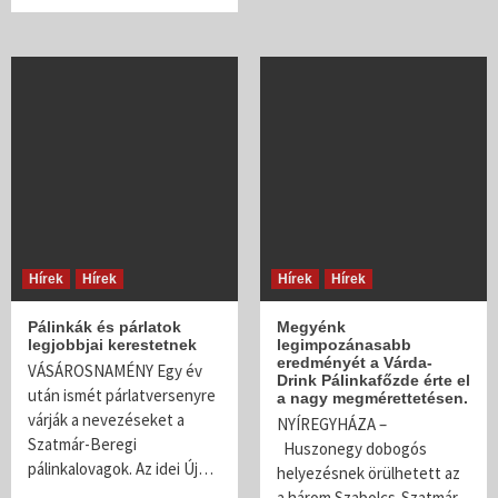
Hírek
Hírek
Hírek
Hírek
Pálinkák és párlatok
Megyénk
legjobbjai kerestetnek
legimpozánasabb
eredményét a Várda-
VÁSÁROSNAMÉNY Egy év
Drink Pálinkafőzde érte el
után ismét párlatversenyre
a nagy megmérettetésen.
várják a nevezéseket a
NYÍREGYHÁZA –
Szatmár-Beregi
Huszonegy dobogós
pálinkalovagok. Az idei Új…
helyezésnek örülhetett az
a három Szabolcs-Szatmár-