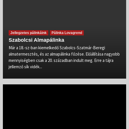
Jellegzetes pálinkáink
Pálinka Lovagrend
Szabolcsi Almapálinka
Már a 18.-sz-ban kiemelkedő Szabolcs-Szatmár-Beregi
almatermesztés, és az almapálinka főzése. Előállítása nagyobb
mennyiségben csak a 20. században indult meg. Erre a tájra
jellemző sík vidék...
Videólejátszó