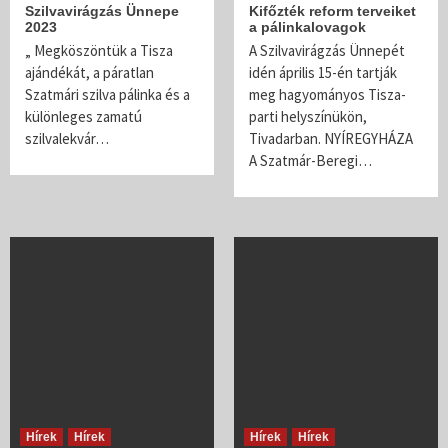
Szilvavirágzás Ünnepe
Kifőzték reform terveiket
2023
a pálinkalovagok
„ Megköszöntük a Tisza
A Szilvavirágzás Ünnepét
ajándékát, a páratlan
idén április 15-én tartják
Szatmári szilva pálinka és a
meg hagyományos Tisza-
különleges zamatú
parti helyszínükön,
szilvalekvár…
Tivadarban. NYÍREGYHÁZA
A Szatmár-Beregi…
Hírek
Hírek
Hírek
Hírek