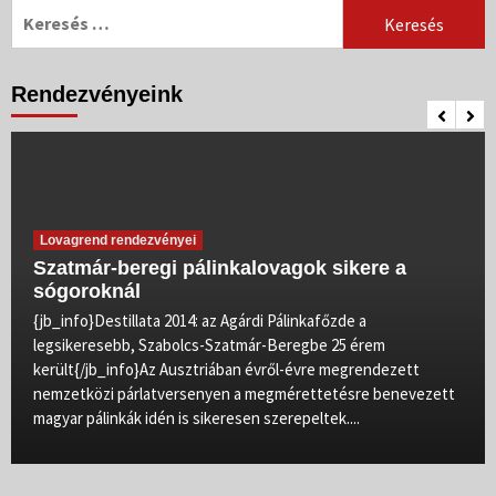
Keresés:
Rendezvényeink
Lovagrend rendezvényei
Szatmár-beregi pálinkalovagok sikere a
sógoroknál
{jb_info}Destillata 2014: az Agárdi Pálinkafőzde a
legsikeresebb, Szabolcs-Szatmár-Beregbe 25 érem
került{/jb_info}Az Ausztriában évről-évre megrendezett
nemzetközi párlatversenyen a megmérettetésre benevezett
magyar pálinkák idén is sikeresen szerepeltek....