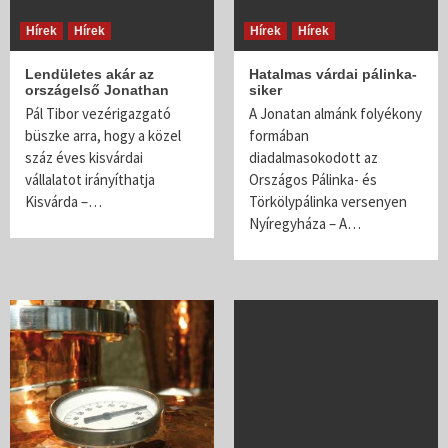
Hírek
Hírek
Hírek
Hírek
Lendületes akár az
Hatalmas várdai pálinka-
országelső Jonathan
siker
Pál Tibor vezérigazgató
A Jonatan almánk folyékony
büszke arra, hogy a közel
formában
száz éves kisvárdai
diadalmasokodott az
vállalatot irányíthatja
Országos Pálinka- és
Kisvárda –…
Törkölypálinka versenyen
Nyíregyháza – A…