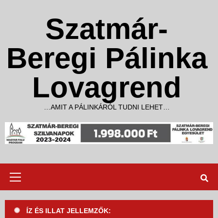
Skip
to
Szatmár-
content
Beregi Pálinka
Lovagrend
…AMIT A PÁLINKÁRÓL TUDNI LEHET…
Primary
Menu
ÍZ ÉS ILLAT JELLEMZŐK: