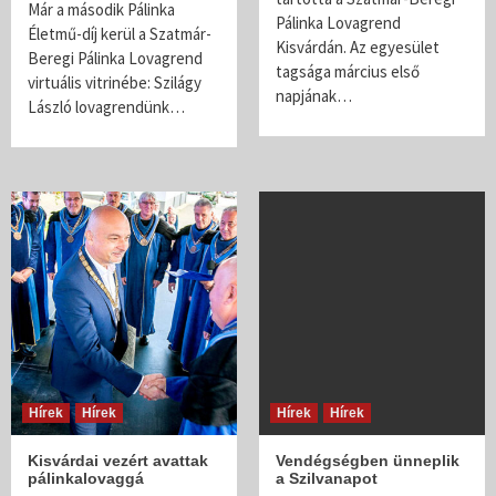
Már a második Pálinka
Pálinka Lovagrend
Életmű-díj kerül a Szatmár-
Kisvárdán. Az egyesület
Beregi Pálinka Lovagrend
tagsága március első
virtuális vitrinébe: Szilágy
napjának…
László lovagrendünk…
Hírek
Hírek
Hírek
Hírek
Kisvárdai vezért avattak
Vendégségben ünneplik
pálinkalovaggá
a Szilvanapot