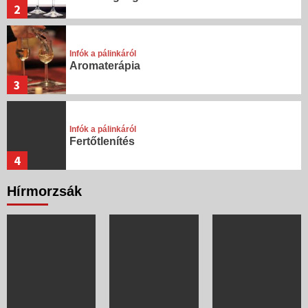
2
Infók a pálinkáról
Aromaterápia
3
Infók a pálinkáról
Fertőtlenítés
4
Hírmorzsák
Infók a pálinkáról
Népi gyógymódok
1
Infók a pálinkáról
Stressz-oldás, étvágygerjesztés,
szívbetegség