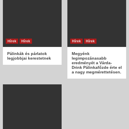
Hírek
Hírek
Hírek
Hírek
Pálinkák és párlatok
Megyénk
legjobbjai kerestetnek
legimpozánasabb
eredményét a Várda-
Drink Pálinkafőzde érte el
a nagy megmérettetésen.