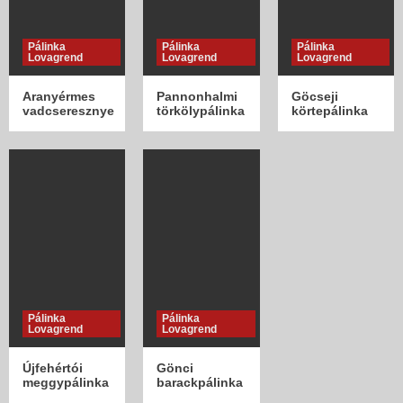
2
Pálinka
Pálinka
Pálinka
Lovagrend
Lovagrend
Lovagrend
Infók a pálinkáról
Aromaterápia
Aranyérmes
Pannonhalmi
Göcseji
3
vadcseresznye
törkölypálinka
körtepálinka
Pálinka
Pálinka
Lovagrend
Lovagrend
Újfehértói
Gönci
meggypálinka
barackpálinka