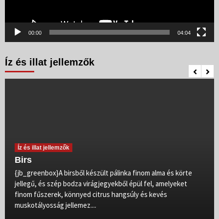
00:00
04:04
Íz és illat jellemzők
Íz és illat jellemzők
Birs
{jb_greenbox}A birsből készült pálinka finom alma és körte
jellegű, és szép bodza virágjegyekből épül fel, amelyeket
finom fűszerek, könnyed citrus hangsúly és kevés
muskotályosság jellemez....