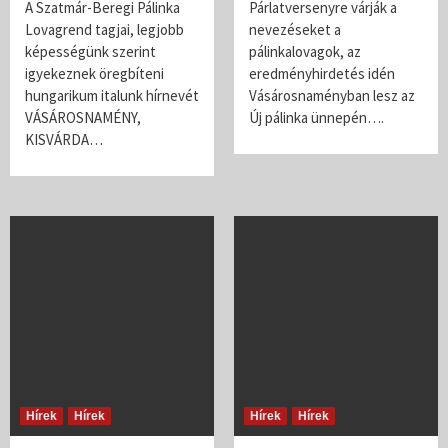
A Szatmár-Beregi Pálinka
Párlatversenyre várják a
Lovagrend tagjai, legjobb
nevezéseket a
képességünk szerint
pálinkalovagok, az
igyekeznek öregbíteni
eredményhirdetés idén
hungarikum italunk hírnevét
Vásárosnaményban lesz az
VÁSÁROSNAMÉNY,
Új pálinka ünnepén….
KISVÁRDA…
Hírek
Hírek
Hírek
Hírek