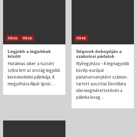
Hírek
Hírek
Hírek
Legjobb a legjobbak
Sógorok dobogóján a
között
szabolcsi párlatok
Hatalmas siker: a tuzséri
Nyíregyháza – A legnagyobb
szilva lett az ország legjobb
közép-európai
kereskedelmi pálinkája. A
párlatversenyként számon
megyeháza Alpár Ignác…
tartott ausztriai Destillata
idei megmérettetésén a
pálinka lovag…