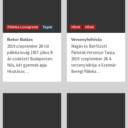
Pálinka Lovagrend
Tagok
Hírek
Hírek
Bokor Balázs
Versenyfelhívás
2019 szeptember 28-tól
Magán és Bérfőzött
pálinka lovag 1957. július 8-
Párlatok Versenye Tarpa,
án született Budapesten.
2019. szeptember 28. A
Nős, két gyermek apja.
verseny kiírója: a Szatmár-
Hivatásos…
Beregi Pálinka…