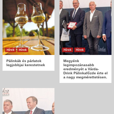
Hírek
Hírek
Hírek
Hírek
Pálinkák és párlatok
Megyénk
legjobbjai kerestetnek
legimpozánasabb
eredményét a Várda-
Drink Pálinkafőzde érte el
a nagy megmérettetésen.