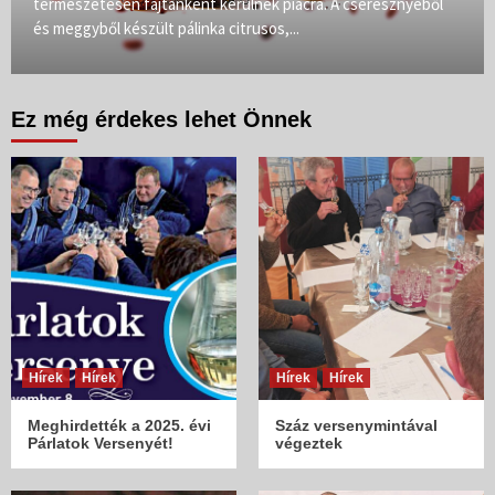
természetesen fajtánként kerülnek piacra. A cseresznyéből
és meggyből készült pálinka citrusos,...
Ez még érdekes lehet Önnek
Hírek
Hírek
Hírek
Hírek
Meghirdették a 2025. évi
Száz versenymintával
Párlatok Versenyét!
végeztek