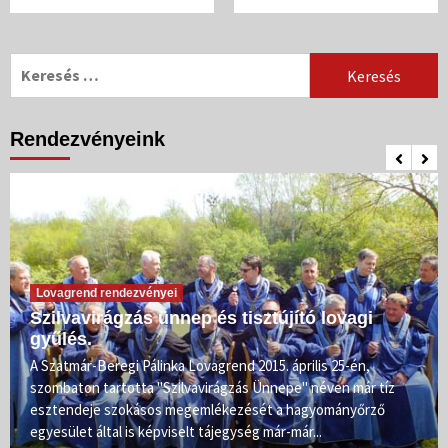
Keresés:
Rendezvényeink
Lovagrend rendezvényei
Szilvavirágzás ünnep és tisztújító lovagi
gyűlés.
A Szatmár-Beregi Pálinka Lovagrend 2015. április 25-én,
szombaton tartotta "Szilvavirágzás Ünnepe" néven már tíz
esztendeje szokásos megemlékezését a hagyományőrző
egyesület által is képviselt tájegység már-már...