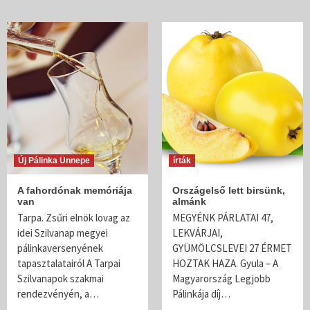
Új Pálinka Ünnepe
írták
A fahordónak memóriája
Országelső lett birsünk,
van
almánk
Tarpa. Zsűri elnök lovag az
MEGYÉNK PÁRLATAI 47,
idei Szilvanap megyei
LEKVÁRJAI,
pálinkaversenyének
GYÜMÖLCSLEVEI 27 ÉRMET
tapasztalatairól A Tarpai
HOZTAK HAZA. Gyula – A
Szilvanapok szakmai
Magyarország Legjobb
rendezvényén, a…
Pálinkája díj…