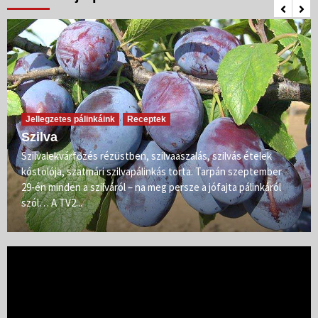
Jellegzetes pálinkáink
Receptek
Szilva
Szilvalekvárfőzés rézüstben, szilvaaszalás, szilvás ételek
kóstolója, szatmári szilvapálinkás torta. Tarpán szeptember
29-én minden a szilváról – na meg persze a jófajta pálinkáról
szól… A TV2...
Videólejátszó