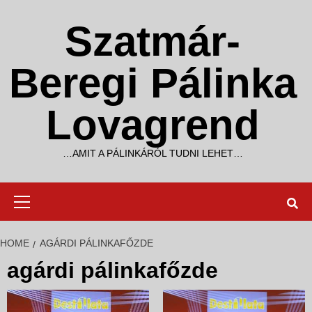
Skip
to
Szatmár-
content
Beregi Pálinka
Lovagrend
…AMIT A PÁLINKÁRÓL TUDNI LEHET…
Primary
Menu
HOME
AGÁRDI PÁLINKAFŐZDE
agárdi pálinkafőzde