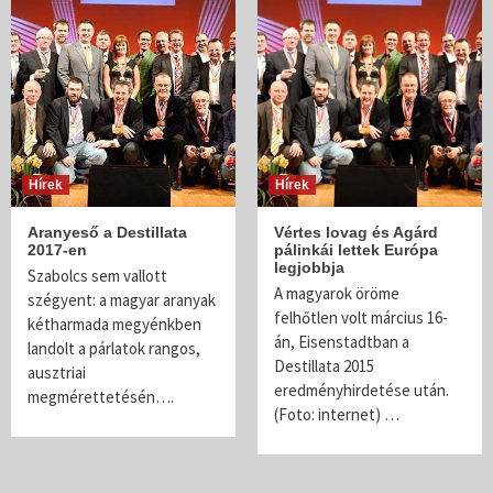
Hírek
Hírek
Aranyeső a Destillata
Vértes lovag és Agárd
2017-en
pálinkái lettek Európa
legjobbja
Szabolcs sem vallott
A magyarok öröme
szégyent: a magyar aranyak
felhőtlen volt március 16-
kétharmada megyénkben
án, Eisenstadtban a
landolt a párlatok rangos,
Destillata 2015
ausztriai
eredményhirdetése után.
megmérettetésén….
(Foto: internet) …