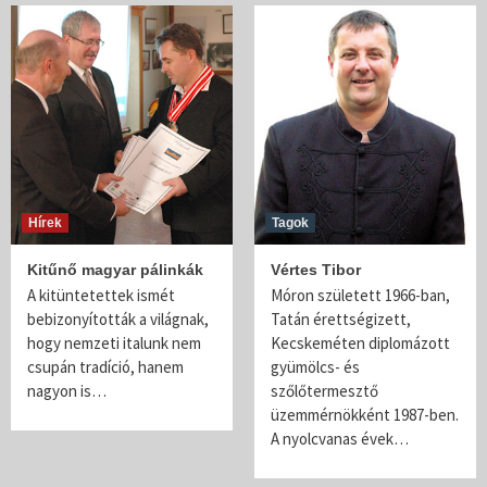
Hírek
Tagok
Kitűnő magyar pálinkák
Vértes Tibor
A kitüntetettek ismét
Móron született 1966-ban,
bebizonyították a világnak,
Tatán érettségizett,
hogy nemzeti italunk nem
Kecskeméten diplomázott
csupán tradíció, hanem
gyümölcs- és
nagyon is…
szőlőtermesztő
üzemmérnökként 1987-ben.
A nyolcvanas évek…