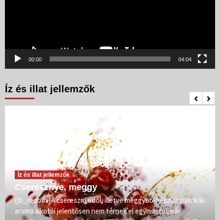
00:00
04:04
Íz és illat jellemzők
Íz és illat jellemzők
Cseresznye, meggy
{jb_redbox}A cseresznyéből, illetve meggyből készült pálinkák
aroma alkotói jelentősen nem térnek el egymástól, bár