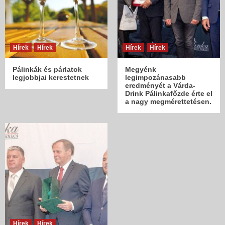
Hírek
Hírek
Hírek
Hírek
Pálinkák és párlatok
Megyénk
legjobbjai kerestetnek
legimpozánasabb
eredményét a Várda-
Drink Pálinkafőzde érte el
a nagy megmérettetésen.
Hírek
Hírek