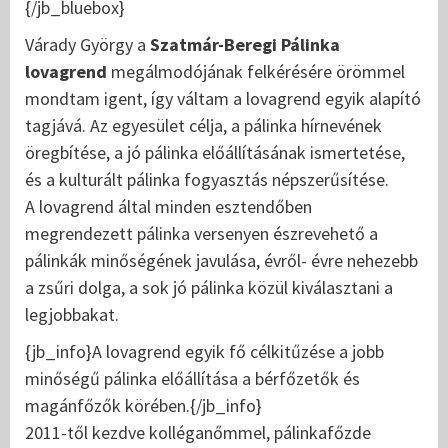
{/jb_bluebox}
Várady György a
Szatmár-Beregi Pálinka
lovagrend
megálmodójának felkérésére örömmel
mondtam igent, így váltam a lovagrend egyik alapító
tagjává. Az egyesület célja, a pálinka hírnevének
öregbítése, a jó pálinka előállításának ismertetése,
és a kulturált pálinka fogyasztás népszerűsítése.
A lovagrend által minden esztendőben
megrendezett pálinka versenyen észrevehető a
pálinkák minőségének javulása, évről- évre nehezebb
a zsűri dolga, a sok jó pálinka közül kiválasztani a
legjobbakat.
{jb_info}A lovagrend egyik fő célkitűzése a jobb
minőségű pálinka előállítása a bérfőzetők és
magánfőzők körében.{/jb_info}
2011-től kezdve kolléganőmmel, pálinkafőzde