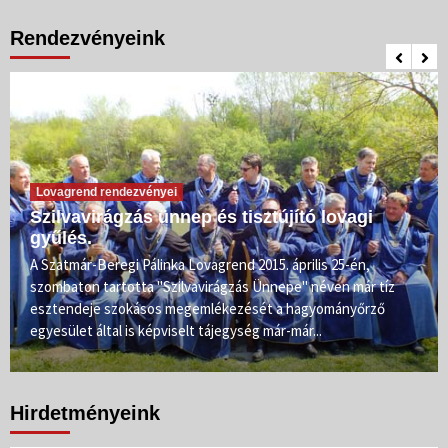
Rendezvényeink
Lovagrend rendezvényei
Szilvavirágzás ünnep és tisztújító lovagi
gyűlés.
A Szatmár-Beregi Pálinka Lovagrend 2015. április 25-én,
szombaton tartotta "Szilvavirágzás Ünnepe" néven már tíz
esztendeje szokásos megemlékezését a hagyományőrző
egyesület által is képviselt tájegység már-már...
Hirdetményeink