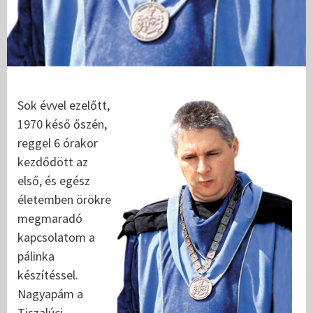
Sok évvel ezelőtt,
1970 késő őszén,
reggel 6 órakor
kezdődött az
első, és egész
életemben örökre
megmaradó
kapcsolatom a
pálinka
készítéssel.
Nagyapám a
Tiszalúci