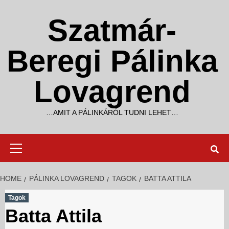
Skip
to
Szatmár-
content
Beregi Pálinka
Lovagrend
…AMIT A PÁLINKÁRÓL TUDNI LEHET…
Primary
Menu
HOME
PÁLINKA LOVAGREND
TAGOK
BATTA ATTILA
Tagok
Batta Attila