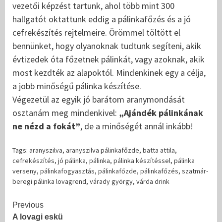
vezetői képzést tartunk, ahol több mint 300
hallgatót oktattunk eddig a pálinkafőzés és a jó
cefrekészítés rejtelmeire. Örömmel töltött el
bennünket, hogy olyanoknak tudtunk segíteni, akik
évtizedek óta főzetnek pálinkát, vagy azoknak, akik
most kezdték az alapoktól. Mindenkinek egy a célja,
a jobb minőségű pálinka készítése.
Végezetül az egyik jó barátom aranymondását
osztanám meg mindenkivel:
„Ajándék pálinkának
ne nézd a fokát”
, de a minőségét annál inkább!
Tags:
aranyszilva
,
aranyszilva pálinkafőzde
,
batta attila
,
cefrekészítés
,
jó pálinka
,
pálinka
,
pálinka készítéssel
,
pálinka
verseny
,
pálinkafogyasztás
,
pálinkafőzde
,
pálinkafőzés
,
szatmár-
beregi pálinka lovagrend
,
várady györgy
,
várda drink
Continue
Previous
A lovagi eskü