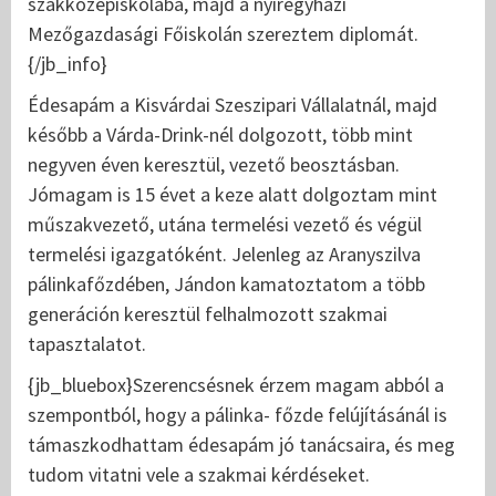
szakközépiskolába, majd a nyíregyházi
Mezőgazdasági Főiskolán szereztem diplomát.
{/jb_info}
Édesapám a Kisvárdai Szeszipari Vállalatnál, majd
később a Várda-Drink-nél dolgozott, több mint
negyven éven keresztül, vezető beosztásban.
Jómagam is 15 évet a keze alatt dolgoztam mint
műszakvezető, utána termelési vezető és végül
termelési igazgatóként. Jelenleg az Aranyszilva
pálinkafőzdében, Jándon kamatoztatom a több
generáción keresztül felhalmozott szakmai
tapasztalatot.
{jb_bluebox}Szerencsésnek érzem magam abból a
szempontból, hogy a pálinka- főzde felújításánál is
támaszkodhattam édesapám jó tanácsaira, és meg
tudom vitatni vele a szakmai kérdéseket.