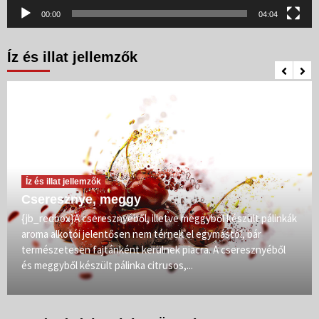
00:00
04:04
Íz és illat jellemzők
Íz és illat jellemzők
Cseresznye, meggy
{jb_redbox}A cseresznyéből, illetve meggyből készült pálinkák
aroma alkotói jelentősen nem térnek el egymástól, bár
természetesen fajtánként kerülnek piacra. A cseresznyéből
és meggyből készült pálinka citrusos,...