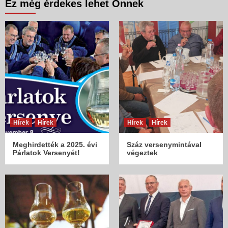
Ez még érdekes lehet Önnek
Hírek
Hírek
Hírek
Hírek
Meghirdették a 2025. évi
Száz versenymintával
Párlatok Versenyét!
végeztek