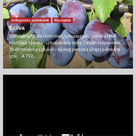
Jellegzetes pálinkáink
Receptek
Szilva
Szilvalekvárfőzés rézüstben, szilvaaszalás, szilvás ételek
kóstolója, szatmári szilvapálinkás torta. Tarpán szeptember
29-én minden a szilváról – na meg persze a jófajta pálinkáról
szól… A TV2...
Videólejátszó