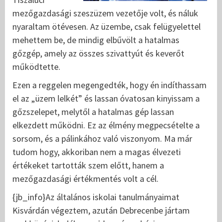
mezőgazdasági szeszüzem vezetője volt, és náluk
nyaraltam ötévesen. Az üzembe, csak felügyelettel
mehettem be, de mindig elbűvölt a hatalmas
gőzgép, amely az összes szivattyút és keverőt
működtette.
Ezen a reggelen megengedték, hogy én indíthassam
el az „üzem lelkét” és lassan óvatosan kinyissam a
gőzszelepet, melytől a hatalmas gép lassan
elkezdett működni. Ez az élmény megpecsételte a
sorsom, és a pálinkához való viszonyom. Ma már
tudom hogy, akkoriban nem a magas élvezeti
értékeket tartották szem előtt, hanem a
mezőgazdasági értékmentés volt a cél.
{jb_info}Az általános iskolai tanulmányaimat
Kisvárdán végeztem, azután Debrecenbe jártam