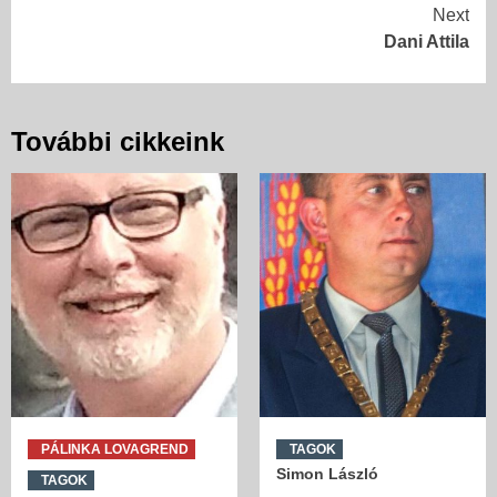
Reading
Next
Dani Attila
További cikkeink
PÁLINKA LOVAGREND
TAGOK
Simon László
TAGOK