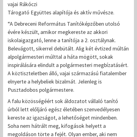
vajai Rákóczi
Tárogató Együttes alapítója és aktív művésze.
“A Debreceni Református Tanítóképzőben utolsó
évére készült, amikor megkereste az akkori
iskolaigazgató, lenne a tanítója a 2. osztálynak.
Belevágott, sikerrel debütált. Alig két évtized múltán
alpolgármesteri múlttal a háta mögött, sokak
inspirálására elindult a polgármesteri megbízatásért.
A köztiszteletben álló, vajai származású fiatalember
elnyerte a helybeliek bizalmát. Jelenleg is
Pusztadobos polgármestere.
A falu közösségéért sok áldozatot vállaló tanító
úrból lett előljáró egész életében szenvedélyesen
kereste az igazságot, a lehetőséget mindenben.
Soha nem hátrált meg, kifogások helyett a
megoldáson törte a fejét. Olyan ember, aki nem