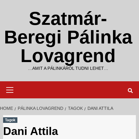
Skip
to
Szatmár-
content
Beregi Pálinka
Lovagrend
…AMIT A PÁLINKÁRÓL TUDNI LEHET…
Primary
Menu
HOME
PÁLINKA LOVAGREND
TAGOK
DANI ATTILA
Tagok
Dani Attila