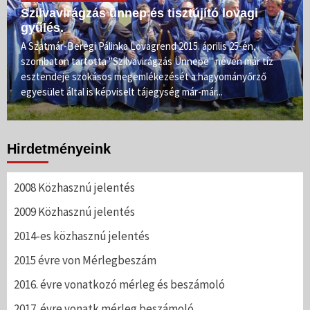
Szilvavirágzás ünnep és tisztújító lovagi
gyűlés.
A Szatmár-Beregi Pálinka Lovagrend 2015. április 25-én,
szombaton tartotta "Szilvavirágzás Ünnepe" néven már tíz
esztendeje szokásos megemlékezését a hagyományőrző
egyesület által is képviselt tájegység már-már...
Hirdetményeink
2008 Közhasznú jelentés
2009 Közhasznú jelentés
2014-es közhasznú jelentés
2015 évre von Mérlegbeszám
2016. évre vonatkozó mérleg és beszámoló
2017. évre vonatk mérleg beszámoló