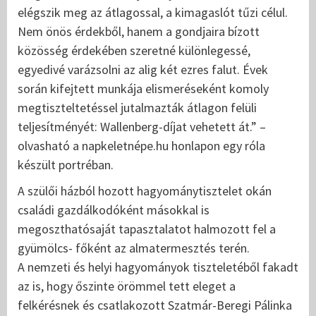
elégszik meg az átlagossal, a kimagaslót tűzi célul.
Nem önös érdekből, hanem a gondjaira bízott
közösség érdekében szeretné különlegessé,
egyedivé varázsolni az alig két ezres falut. Évek
során kifejtett munkája elismeréseként komoly
megtiszteltetéssel jutalmazták átlagon felüli
teljesítményét: Wallenberg-díjat vehetett át.” –
olvasható a napkeletnépe.hu honlapon egy róla
készült portréban.
A szülői házból hozott hagyománytisztelet okán
családi gazdálkodóként másokkal is
megoszthatósaját tapasztalatot halmozott fel a
gyümölcs- főként az almatermesztés terén.
A nemzeti és helyi hagyományok tiszteletéből fakadt
az is, hogy őszinte örömmel tett eleget a
felkérésnek és csatlakozott Szatmár-Beregi Pálinka