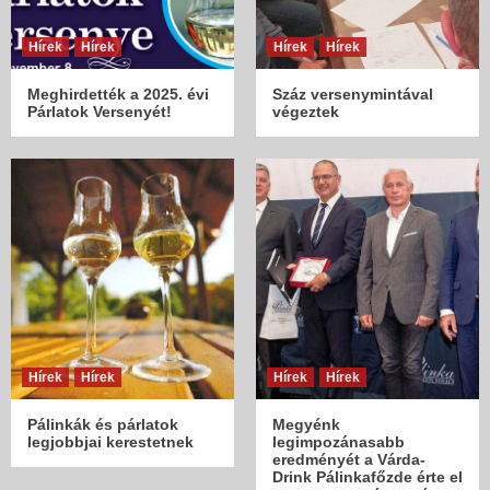
Hírek
Hírek
Hírek
Hírek
Meghirdették a 2025. évi
Száz versenymintával
Párlatok Versenyét!
végeztek
Hírek
Hírek
Hírek
Hírek
Pálinkák és párlatok
Megyénk
legjobbjai kerestetnek
legimpozánasabb
eredményét a Várda-
Drink Pálinkafőzde érte el