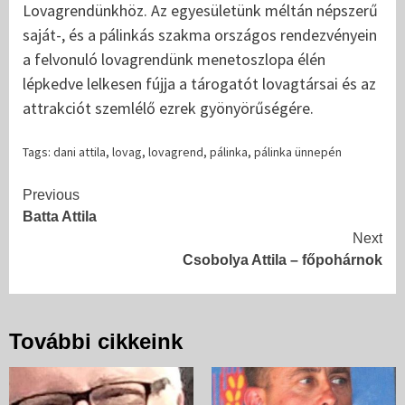
Lovagrendünkhöz. Az egyesületünk méltán népszerű
saját-, és a pálinkás szakma országos rendezvényein
a felvonuló lovagrendünk menetoszlopa élén
lépkedve lelkesen fújja a tárogatót lovagtársai és az
attrakciót szemlélő ezrek gyönyörűségére.
Tags:
dani attila
,
lovag
,
lovagrend
,
pálinka
,
pálinka ünnepén
Continue
Previous
Batta Attila
Reading
Next
Csobolya Attila – főpohárnok
További cikkeink