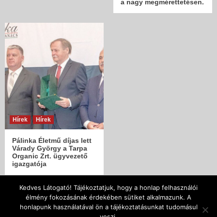
a nagy megmérettetésen.
Hírek
Hírek
Pálinka Életmű díjas lett
Várady György a Tarpa
Organic Zrt. ügyvezető
igazgatója
Kedves Látogató! Tájékoztatjuk, hogy a honlap felhasználói
élmény fokozásának érdekében sütiket alkalmazunk. A
| Copyright © 2005 - 2018 | Szatmár-Beregi Pálinka
honlapunk használatával ön a tájékoztatásunkat tudomásul
Lovagrend Designed by SzenJoe |
|
CoverNews
by AF
veszi.