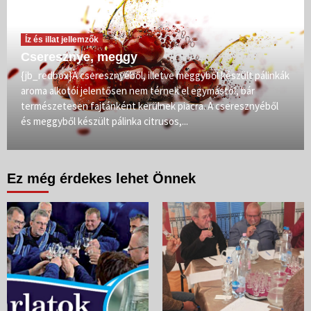
Íz és illat jellemzők
Cseresznye, meggy
{jb_redbox}A cseresznyéből, illetve meggyből készült pálinkák
aroma alkotói jelentősen nem térnek el egymástól, bár
természetesen fajtánként kerülnek piacra. A cseresznyéből
és meggyből készült pálinka citrusos,...
Ez még érdekes lehet Önnek