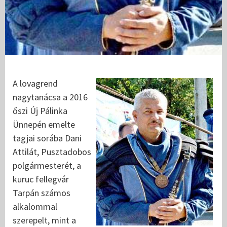
A lovagrend
nagytanácsa a 2016
őszi Új Pálinka
Ünnepén emelte
tagjai sorába Dani
Attilát, Pusztadobos
polgármesterét, a
kuruc fellegvár
Tarpán számos
alkalommal
szerepelt, mint a