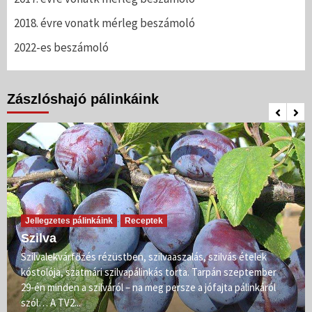
2018. évre vonatk mérleg beszámoló
2022-es beszámoló
Zászlóshajó pálinkáink
Jellegzetes pálinkáink
Receptek
Szilva
Szilvalekvárfőzés rézüstben, szilvaaszalás, szilvás ételek
kóstolója, szatmári szilvapálinkás torta. Tarpán szeptember
29-én minden a szilváról – na meg persze a jófajta pálinkáról
szól… A TV2...