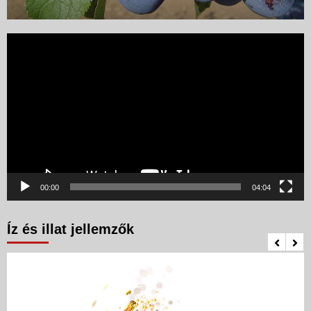
Videólejátszó
00:00
04:04
Íz és illat jellemzők