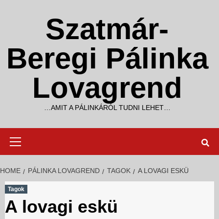
Skip
to
Szatmár-
content
Beregi Pálinka
Lovagrend
…AMIT A PÁLINKÁRÓL TUDNI LEHET…
Primary
Menu
HOME
PÁLINKA LOVAGREND
TAGOK
A LOVAGI ESKÜ
Tagok
A lovagi eskü