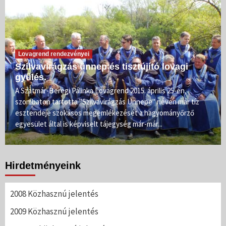
Lovagrend rendezvényei
Szilvavirágzás ünnep és tisztújító lovagi
gyűlés.
A Szatmár-Beregi Pálinka Lovagrend 2015. április 25-én,
szombaton tartotta "Szilvavirágzás Ünnepe" néven már tíz
esztendeje szokásos megemlékezését a hagyományőrző
egyesület által is képviselt tájegység már-már...
Hirdetményeink
2008 Közhasznú jelentés
2009 Közhasznú jelentés