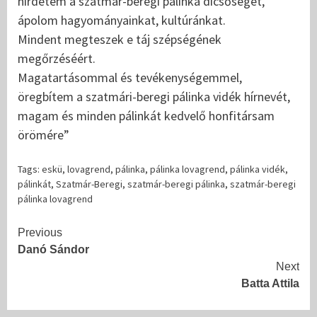
hirdetem a szatmár-beregi pálinka dicsőségét,
ápolom hagyományainkat, kultúránkat.
Mindent megteszek e táj szépségének
megőrzéséért.
Magatartásommal és tevékenységemmel,
öregbítem a szatmári-beregi pálinka vidék hírnevét,
magam és minden pálinkát kedvelő honfitársam
örömére”
Tags:
eskü
,
lovagrend
,
pálinka
,
pálinka lovagrend
,
pálinka vidék
,
pálinkát
,
Szatmár-Beregi
,
szatmár-beregi pálinka
,
szatmár-beregi
pálinka lovagrend
Continue
Previous
Danó Sándor
Reading
Next
Batta Attila