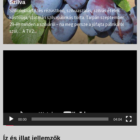
Szilva
Szilvalekvárfőzés rézüstben, szilvaaszalás, szilvás ételek
kóstolója, szatmári szilvapálinkás torta. Tarpán szeptember
29-én minden a szilváról – na meg persze a jófajta pálinkáról
szól… A TV2...
Videólejátszó
00:00
04:04
Íz és illat jellemzők