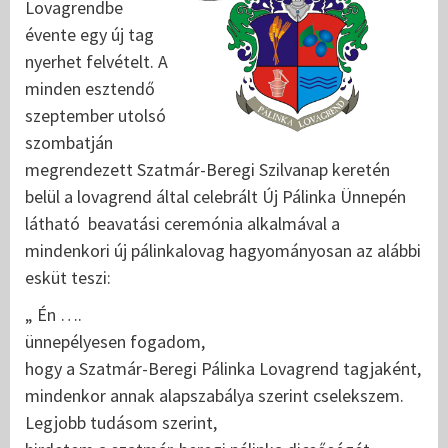
Lovagrendbe
évente egy új tag
nyerhet felvételt. A
minden esztendő
szeptember utolsó
szombatján
megrendezett Szatmár-Beregi Szilvanap keretén
belül a lovagrend által celebrált Új Pálinka Ünnepén
látható beavatási ceremónia alkalmával a
mindenkori új pálinkalovag hagyományosan az alábbi
esküt teszi:
„ Én ….
ünnepélyesen fogadom,
hogy a Szatmár-Beregi Pálinka Lovagrend tagjaként,
mindenkor annak alapszabálya szerint cselekszem.
Legjobb tudásom szerint,