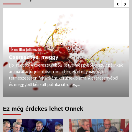
Íz és illat jellemzők
Cseresznye, meggy
{jb_redbox}A cseresznyéből, illetve meggyből készült pálinkák
aroma alkotói jelentősen nem térnek el egymástól, bár
természetesen fajtánként kerülnek piacra. A cseresznyéből
és meggyből készült pálinka citrusos,...
Ez még érdekes lehet Önnek