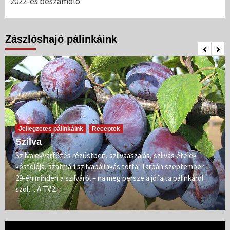
2022-es beszámoló
Zászlóshajó pálinkáink
Jellegzetes pálinkáink
Receptek
Szilva
Szilvalekvárfőzés rézüstben, szilvaaszalás, szilvás ételek
kóstolója, szatmári szilvapálinkás torta. Tarpán szeptember
29-én minden a szilváról – na meg persze a jófajta pálinkáról
szól… A TV2...
Videólejátszó