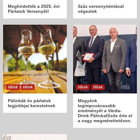
Meghirdették a 2025. évi
Száz versenymintával
Párlatok Versenyét!
végeztek
Hírek
Hírek
Hírek
Hírek
Pálinkák és párlatok
Megyénk
legjobbjai kerestetnek
legimpozánasabb
eredményét a Várda-
Drink Pálinkafőzde érte el
a nagy megmérettetésen.