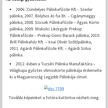
2006. Zsindelyes Pálinkafőzde Kft.– Szeder
pálinka; 2007. Bolyhos és fia Bt. – Cigánymeggy
pálinka; 2008. Szicsek Pálinkafőzde – Ágyas Körte
pálinka; 2009. Miskolci Likőrgyár Prekop
Pálinkafőzde – Prekop Gönci Barack pálinka; 2010.
Brill Pálinkaház Kft. – Irsai Olivér Szőlőpálinka,
2011. Agárdi Pálinkafőzde Kft. – Agárdi Szilva
pálinka.
2012. évben a Tuzséri Pálinka Manufaktúra –
Világkupa győztes vilmoskörte pálinkája érdemelte
ki a Magyarország Legjobb Pálinkája címet.
További képeinket a fotóra kattintva nézheti meg.