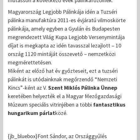
mutasson a következő évek pálinkafőzőinek.
Magyarország Legjobb Pálinkája idén a Tuzséri
pálinka manufaktúra 2011-es évjáratú vilmoskörte
pálinkája, amely egyben a Gyulán és Budapesten
megrendezett Világ Kupa Legjobb Versenymintája
díjat is megkapta az idén tavasszal lezajlott – 10
ország 1120 mintáját összevető – nemzetközi
megmérettetésen.
Miként az előző hat év győzteseit, ezt a tuzséri
pálinkát is utódainknak megőrzendő “Nemzeti
Kincs”-ként az V.
Szent Miklós Pálinka Ünnep
keretében helyezték el a Magyar Mezőgazdasági
Múzeum speciális vitrinjében a többi
fantasztikus
hungarikum párlat
közé.
{jb_bluebox}Font Sándor, az Országgyűlés