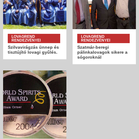
LOVAGREND
LOVAGREND
RENDEZVÉNYEI
RENDEZVÉNYEI
Szilvavirágzás ünnep és
Szatmár-beregi
tisztújító lovagi gyűlés.
pálinkalovagok sikere a
sógoroknál