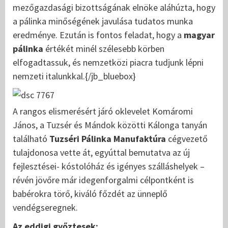
mezőgazdasági bizottságának elnöke aláhúzta, hogy
a pálinka minőségének javulása tudatos munka
eredménye. Ezután is fontos feladat, hogy a
magyar
pálinka
értékét minél szélesebb körben
elfogadtassuk, és nemzetközi piacra tudjunk lépni
nemzeti italunkkal.{/jb_bluebox}
A rangos elismerésért járó oklevelet Komáromi
János, a Tuzsér és Mándok közötti Kálonga tanyán
található
Tuzséri Pálinka Manufaktúra
cégvezető
tulajdonosa vette át, egyúttal bemutatva az új
fejlesztései- kóstolóház és igényes szálláshelyek –
révén jövőre már idegenforgalmi célpontként is
babérokra törő, kiváló főzdét az ünneplő
vendégseregnek.
Az eddigi győztesek: