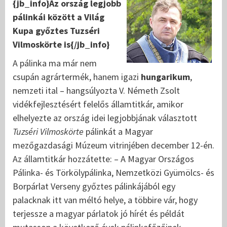
{jb_info}Az orsz
ág legjobb
pálinkái között a Világ
Kupa győztes Tuzséri
Vilmoskörte is{/jb_info}
A pálinka ma már nem
csupán agrártermék, hanem igazi
hungarikum
,
nemzeti ital – hangsúlyozta V. Németh Zsolt
vidékfejlesztésért felelős államtitkár, amikor
elhelyezte az ország idei legjobbjának választott
Tuzséri Vilmoskörte
pálinkát a Magyar
mezőgazdasági Múzeum vitrinjében december 12-én.
Az államtitkár hozzátette: – A Magyar Országos
Pálinka- és Törkölypálinka, Nemzetközi Gyümölcs- és
Borpárlat Verseny győztes pálinkájából egy
palacknak itt van méltó helye, a többire vár, hogy
terjessze a magyar párlatok jó hírét és példát