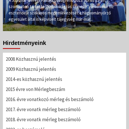
A Szatmár-Beregi Pálinka Lovagrend 2015. április 25-én,
szombaton tartotta "Szilvavirágzás Ünnepe" néven már tíz
esztendeje szokásos megemlékezését a hagyományőrző
egyesület által is képviselt tájegység már-már...
Hirdetményeink
2008 Közhasznú jelentés
2009 Közhasznú jelentés
2014-es közhasznú jelentés
2015 évre von Mérlegbeszám
2016. évre vonatkozó mérleg és beszámoló
2017. évre vonatk mérleg beszámoló
2018. évre vonatk mérleg beszámoló