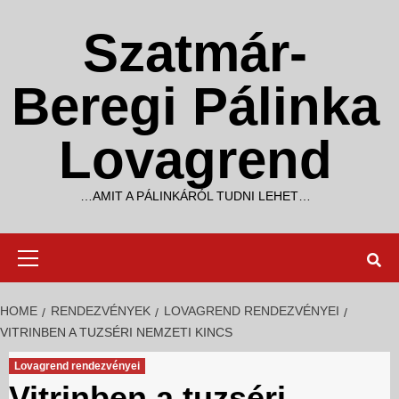
Skip
to
Szatmár-
content
Beregi Pálinka
Lovagrend
…AMIT A PÁLINKÁRÓL TUDNI LEHET…
Primary
Menu
HOME
RENDEZVÉNYEK
LOVAGREND RENDEZVÉNYEI
VITRINBEN A TUZSÉRI NEMZETI KINCS
Lovagrend rendezvényei
Vitrinben a tuzséri