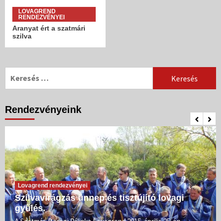
LOVAGREND
RENDEZVÉNYEI
Aranyat ért a szatmári
szilva
Keresés:
Rendezvényeink
Lovagrend rendezvényei
Szilvavirágzás ünnep és tisztújító lovagi
gyűlés.