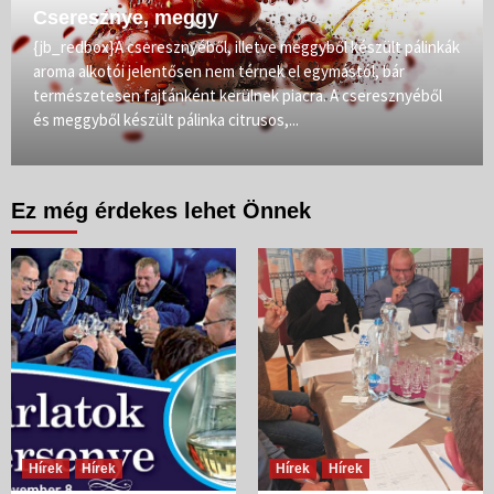
Cseresznye, meggy
{jb_redbox}A cseresznyéből, illetve meggyből készült pálinkák
aroma alkotói jelentősen nem térnek el egymástól, bár
természetesen fajtánként kerülnek piacra. A cseresznyéből
és meggyből készült pálinka citrusos,...
Ez még érdekes lehet Önnek
Hírek
Hírek
Hírek
Hírek