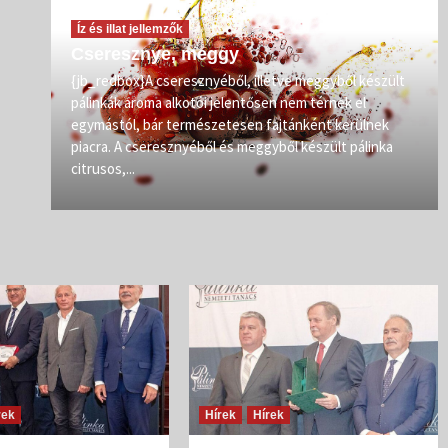
Íz és illat jellemzők
Cseresznye, meggy
vőit
{jb_redbox}A cseresznyéből, illetve meggyből készült
pálinkák aroma alkotói jelentősen nem térnek el
zép
egymástól, bár természetesen fajtánként kerülnek
iban
piacra. A cseresznyéből és meggyből készült pálinka
citrusos,...
rek
Hírek
Hírek