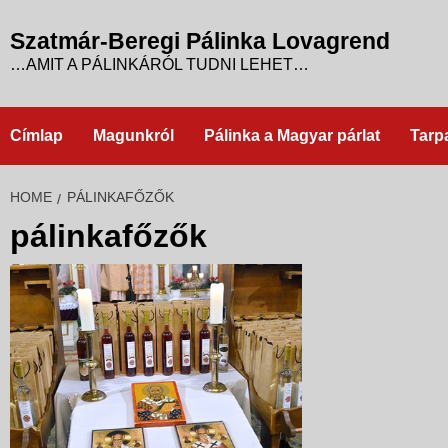
Skip
to
Szatmár-Beregi Pálinka Lovagrend
content
…AMIT A PÁLINKÁRÓL TUDNI LEHET…
Címlap
Magunkról
Pálinka a Magyar párlat
Tarp
HOME
PÁLINKAFŐZŐK
pálinkafőzők