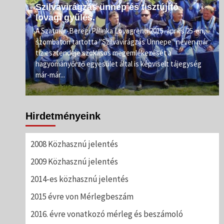
Szilvavirágzás ünnep és tisztújító
lovagi gyűlés.
e.
A Szatmár-Beregi Pálinka Lovagrend 2015. április 25-én,
szombaton tartotta "Szilvavirágzás Ünnepe" néven már
ahogy
tíz esztendeje szokásos megemlékezését a
rőnél
hagyományőrző egyesület által is képviselt tájegység
már-már...
Hirdetményeink
2008 Közhasznú jelentés
2009 Közhasznú jelentés
2014-es közhasznú jelentés
2015 évre von Mérlegbeszám
2016. évre vonatkozó mérleg és beszámoló