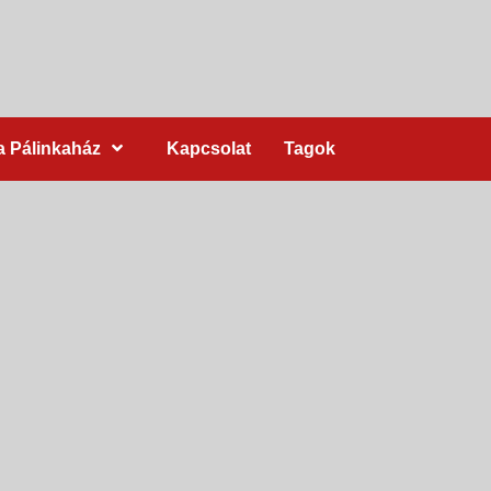
a Pálinkaház
Kapcsolat
Tagok