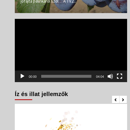
jófajta pálinkáról szól… A TV2...
Videólejátszó
00:00
04:04
Íz és illat jellemzők