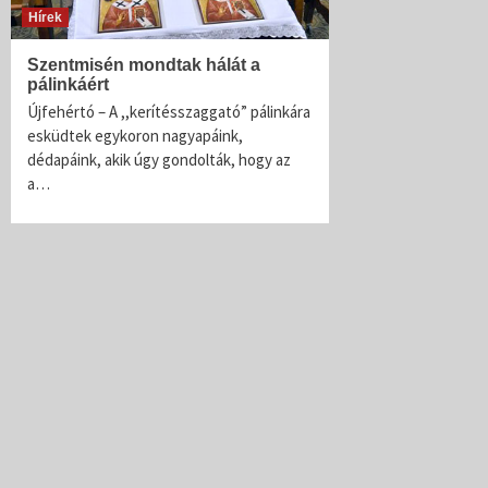
Hírek
Szentmisén mondtak hálát a
pálinkáért
Újfehértó – A ,,kerítésszaggató” pálinkára
esküdtek egykoron nagyapáink,
dédapáink, akik úgy gondolták, hogy az
a…