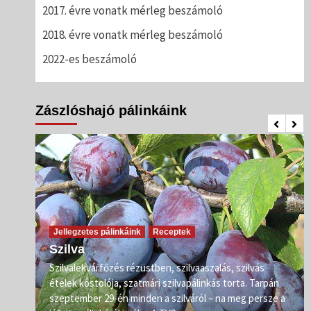
2017. évre vonatk mérleg beszámoló
2018. évre vonatk mérleg beszámoló
2022-es beszámoló
Zászlóshajó pálinkáink
Jellegzetes pálinkáink
Receptek
Szilva
Szilvalekvárfőzés rézüstben, szilvaaszalás, szilvás
s
ételek kóstolója, szatmári szilvapálinkás torta. Tarpán
ő már
szeptember 29-én minden a szilváról – na meg persze a