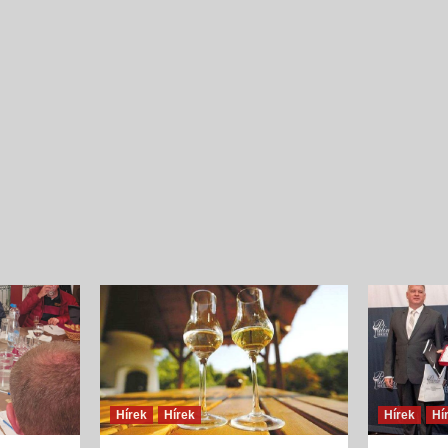
Íz és illat jellemzők
Szilva
{jb_purplebox}Szilvából nyert pálinkák illatösszete
tekintve egyszerű szerkezetűek, ugyanakkor
fajsúlyosak, férfiasak, szépen kiegyensúlyozott
gyümölcsös édességgel és hársfavirág-jelleggel, s
és lágy vaníliás, fahéjas fűszerességgel. Illatalkotó
a csokoládés,...
Hírek
Hírek
Hírek
Hí