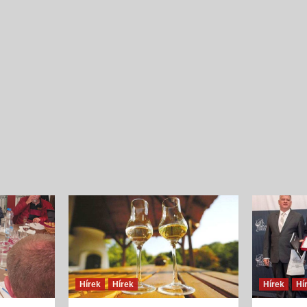
Íz és illat jellemzők
Szilva
{jb_purplebox}Szilvából nyert pálinkák illatösszete
tekintve egyszerű szerkezetűek, ugyanakkor
fajsúlyosak, férfiasak, szépen kiegyensúlyozott
gyümölcsös édességgel és hársfavirág-jelleggel, s
és lágy vaníliás, fahéjas fűszerességgel. Illatalkotó
a csokoládés,...
Hírek
Hírek
Hírek
Hí