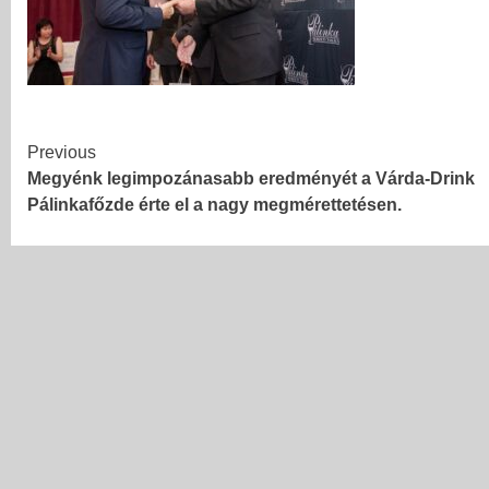
Continue
Previous
Megyénk legimpozánasabb eredményét a Várda-Drink
Reading
Pálinkafőzde érte el a nagy megmérettetésen.