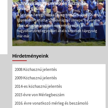
Szilvavirágzás ünnep és tisztújító
lovagi gyűlés.
e.
A Szatmár-Beregi Pálinka Lovagrend 2015. április 25-én,
szombaton tartotta "Szilvavirágzás Ünnepe" néven már
ahogy
tíz esztendeje szokásos megemlékezését a
rőnél
hagyományőrző egyesület által is képviselt tájegység
már-már...
Hirdetményeink
2008 Közhasznú jelentés
2009 Közhasznú jelentés
2014-es közhasznú jelentés
2015 évre von Mérlegbeszám
2016. évre vonatkozó mérleg és beszámoló