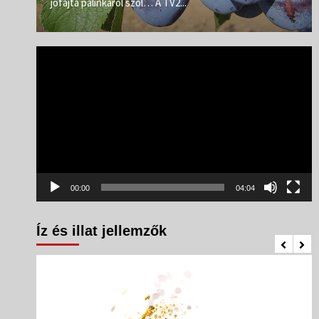
jófajta pálinkáról szól… A TV2...
Videólejátszó
00:00
04:04
Íz és illat jellemzők