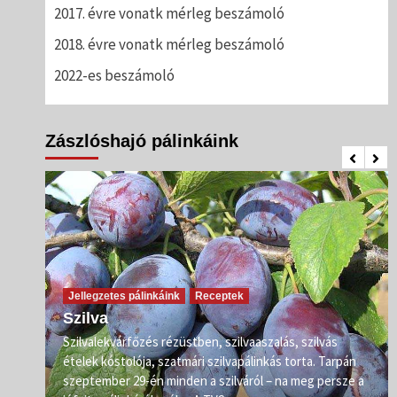
2017. évre vonatk mérleg beszámoló
2018. évre vonatk mérleg beszámoló
2022-es beszámoló
Zászlóshajó pálinkáink
Jellegzetes pálinkáink
Receptek
Szilva
Szilvalekvárfőzés rézüstben, szilvaaszalás, szilvás
s
ételek kóstolója, szatmári szilvapálinkás torta. Tarpán
ő már
szeptember 29-én minden a szilváról – na meg persze a