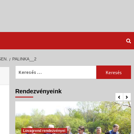
SEN.
PALINKA__2
Keresés:
Rendezvényeink
Lovagrend rendezvényei