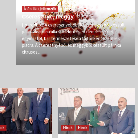
Íz és illat jellemzők
Cseresznye, meggy
vőit
{jb_redbox}A cseresznyéből, illetve meggyből készült
pálinkák aroma alkotói jelentősen nem térnek el
zép
egymástól, bár természetesen fajtánként kerülnek
iban
piacra. A cseresznyéből és meggyből készült pálinka
citrusos,...
rek
Hírek
Hírek