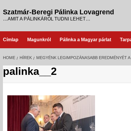
Skip
to
Szatmár-Beregi Pálinka Lovagrend
content
…AMIT A PÁLINKÁRÓL TUDNI LEHET…
Címlap
Magunkról
Pálinka a Magyar párlat
Tarp
HOME
HÍREK
MEGYÉNK LEGIMPOZÁNASABB EREDMÉNYÉT A 
palinka__2