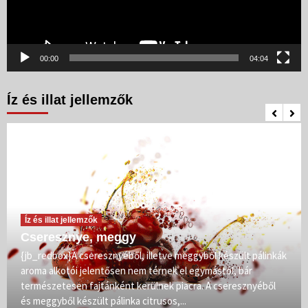
00:00
04:04
Íz és illat jellemzők
Íz és illat jellemzők
Cseresznye, meggy
{jb_redbox}A cseresznyéből, illetve meggyből készült pálinkák
aroma alkotói jelentősen nem térnek el egymástól, bár
természetesen fajtánként kerülnek piacra. A cseresznyéből
és meggyből készült pálinka citrusos,...