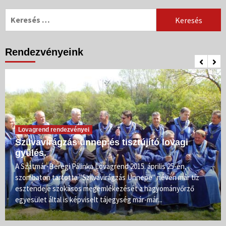
Keresés:
Rendezvényeink
Lovagrend rendezvényei
Szilvavirágzás ünnep és tisztújító lovagi
gyűlés.
A Szatmár-Beregi Pálinka Lovagrend 2015. április 25-én,
szombaton tartotta "Szilvavirágzás Ünnepe" néven már tíz
esztendeje szokásos megemlékezését a hagyományőrző
egyesület által is képviselt tájegység már-már...