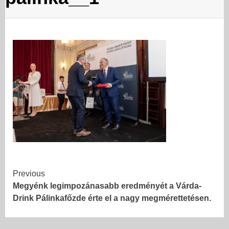
Continue
Previous
Megyénk legimpozánasabb eredményét a Várda-
Reading
Drink Pálinkafőzde érte el a nagy megmérettetésen.