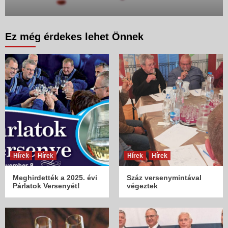
Ez még érdekes lehet Önnek
Hírek
Hírek
Hírek
Hírek
Meghirdették a 2025. évi
Száz versenymintával
Párlatok Versenyét!
végeztek