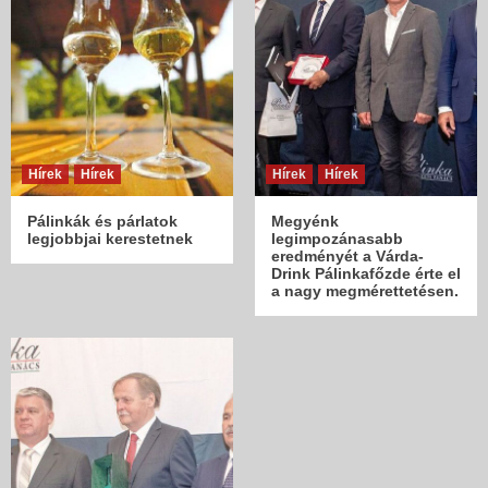
Hírek
Hírek
Hírek
Hírek
Pálinkák és párlatok
Megyénk
legjobbjai kerestetnek
legimpozánasabb
eredményét a Várda-
Drink Pálinkafőzde érte el
a nagy megmérettetésen.