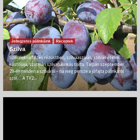
Jellegzetes pálinkáink
Receptek
Szilva
Szilvalekvárfőzés rézüstben, szilvaaszalás, szilvás ételek
kóstolója, szatmári szilvapálinkás torta. Tarpán szeptember
29-én minden a szilváról – na meg persze a jófajta pálinkáról
szól… A TV2...
Videólejátszó