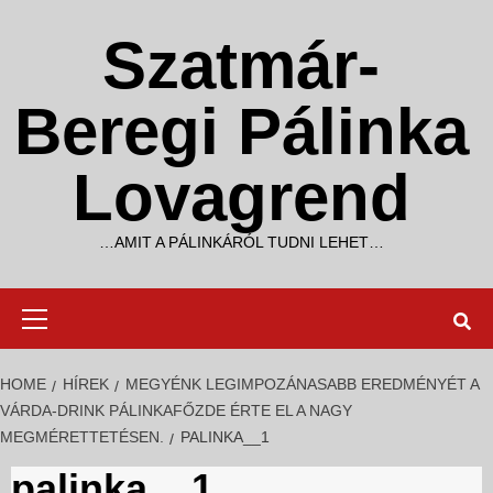
Skip
to
Szatmár-
content
Beregi Pálinka
Lovagrend
…AMIT A PÁLINKÁRÓL TUDNI LEHET…
Primary
Menu
HOME
HÍREK
MEGYÉNK LEGIMPOZÁNASABB EREDMÉNYÉT A
VÁRDA-DRINK PÁLINKAFŐZDE ÉRTE EL A NAGY
MEGMÉRETTETÉSEN.
PALINKA__1
palinka__1